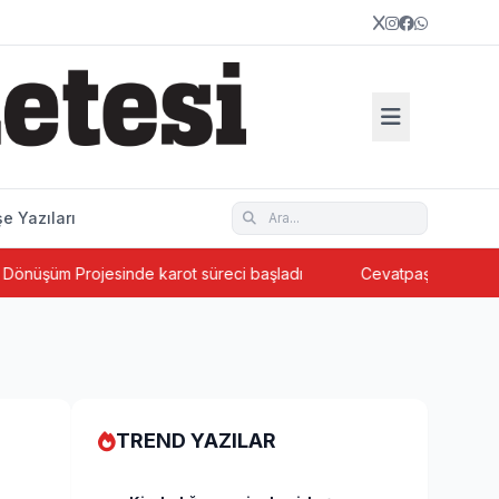
e Yazıları
 Projesinde karot süreci başladı
Cevatpaşa’da ada bazlı ke
TREND YAZILAR