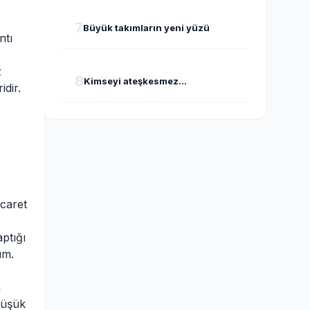
7
Büyük takımların yeni yüzü
ntı
z
8
Kimseyi ateşkesmez...
idir.
icaret
aptığı
um.
a
düşük