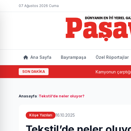
07 Ağustos 2026 Cuma
Ana Sayfa
Bayrampaşa
Özel Röportajlar
SON DAKİKA
Kamyonun çarptığı yaşlı ad
Anasayfa
Tekstil’de neler oluyor?
16.10.2025
Köşe Yazıları
Tekstil’de neler oluy