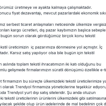
ktörümüz üretmeye ve ayakta kalmaya çalışmaktadır.
onucu fiyat dezavantajı, mevcut pazarlardaki ekonomik sıkı
mız serbest ticaret anlaşmaları neticesinde ülkemize vergisi
tırılan kargo ücretleri, dış pazar kaybımızın başlıca sebepler
e bugün sorun olarak gördüğümüz birçok konu tekstil
kstil üreticimizin iç pazarımıza dönmesine yol açmıştır. İç
ır. Karsız satış yapılıyor olsa bile bugün için tekstil
 aslında toplam tekstil ihracatımızın iki katı olduğunu bu
mlu gelişmede firmalarımızın süratli dönüşümü özellikle e-t
t firmamızın bu süreçte ülkemizdeki tekstil üreticilerimize y
ri olarak Trendyol firmamıza yöneticilerine teşekkür ediyor
da Trendyol yurt dışı satış siteleridir. Şu anda otuzun
tekstil üreticilerinin ürünlerini ülkemizdeki gibi satılmasın
sayılacak şekilde olup ürün iadelerinde de mal bedelinin çok 