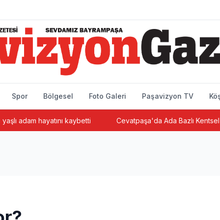
Spor
Bölgesel
Foto Galeri
Paşavizyon TV
Köş
am hayatını kaybetti
Cevatpaşa'da Ada Bazlı Kentsel Dönüşüm
or?