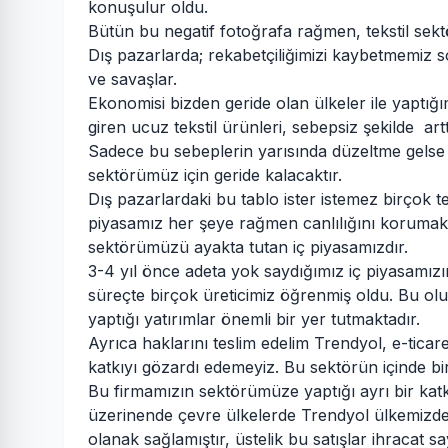
konuşulur oldu.
Bütün bu negatif fotoğrafa rağmen, tekstil se
Dış pazarlarda; rekabetçiliğimizi kaybetmemiz s
ve savaşlar.
Ekonomisi bizden geride olan ülkeler ile yaptığı
giren ucuz tekstil ürünleri, sebepsiz şekilde art
Sadece bu sebeplerin yarısında düzeltme gels
sektörümüz için geride kalacaktır.
Dış pazarlardaki bu tablo ister istemez birçok te
piyasamız her şeye rağmen canlılığını korumaktad
sektörümüzü ayakta tutan iç piyasamızdır.
3-4 yıl önce adeta yok saydığımız iç piyasamızın
süreçte birçok üreticimiz öğrenmiş oldu. Bu olu
yaptığı yatırımlar önemli bir yer tutmaktadır.
Ayrıca haklarını teslim edelim Trendyol, e-ticare
katkıyı gözardı edemeyiz. Bu sektörün içinde bi
Bu firmamızın sektörümüze yaptığı ayrı bir katkı
üzerinende çevre ülkelerde Trendyol ülkemizdeki 
olanak sağlamıştır, üstelik bu satışlar ihracat 