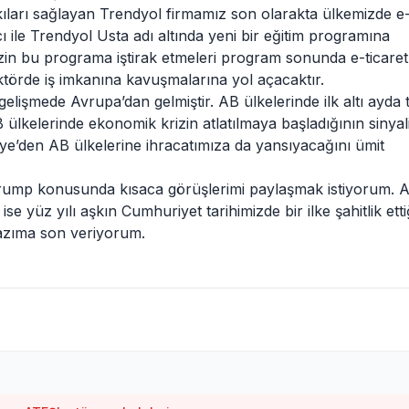
atkıları sağlayan Trendyol firmamız son olarakta ülkemizde e
cı ile Trendyol Usta adı altında yeni bir eğitim programına
mizin bu programa iştirak etmeleri program sonunda e-ticaret
 sektörde iş imkanına kavuşmalarına yol açacaktır.
lişmede Avrupa’dan gelmiştir. AB ülkelerinde ilk altı ayda t
 ülkelerinde ekonomik krizin atlatılmaya başladığının sinyali
e’den AB ülkelerine ihracatımıza da yansıyacağını ümit
ump konusunda kısaca görüşlerimi paylaşmak istiyorum. 
 yüz yılı aşkın Cumhuriyet tarihimizde bir ilke şahitlik etti
azıma son veriyorum.