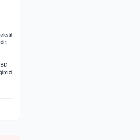
-
ekstil
dir.
ABD
ğimizi