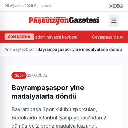
08 Ağustos 2026 Cumartesi
 çarptığı yaşlı adam hayatını kaybetti
SON DAKİKA
Cevatpaşa'da Ada Bazl
Ana Sayfa
Spor
Bayrampaşaspor yine madalyalarla döndü
03.07.2025
Spor
Bayrampaşaspor yine
madalyalarla döndü
Bayrampaşa Spor Kulübü sporcuları,
Budokaido İstanbul Şampiyonası’ndan 2
gümüş ve 2 bronz madalya kazandı.