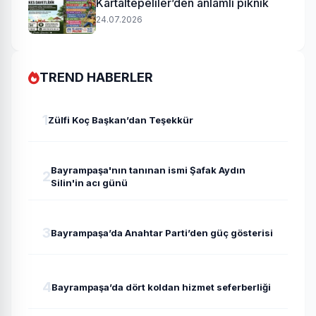
Kartaltepeliler’den anlamlı piknik
24.07.2026
TREND HABERLER
1
Zülfi Koç Başkan’dan Teşekkür
Bayrampaşa'nın tanınan ismi Şafak Aydın
2
Silin'in acı günü
3
Bayrampaşa’da Anahtar Parti’den güç gösterisi
4
Bayrampaşa’da dört koldan hizmet seferberliği