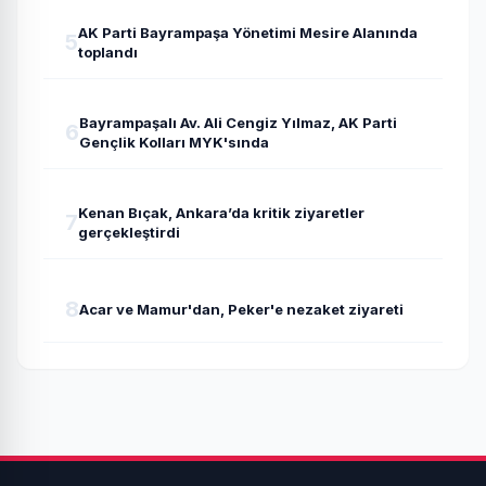
AK Parti Bayrampaşa Yönetimi Mesire Alanında
5
toplandı
Bayrampaşalı Av. Ali Cengiz Yılmaz, AK Parti
6
Gençlik Kolları MYK'sında
Kenan Bıçak, Ankara’da kritik ziyaretler
7
gerçekleştirdi
8
Acar ve Mamur'dan, Peker'e nezaket ziyareti