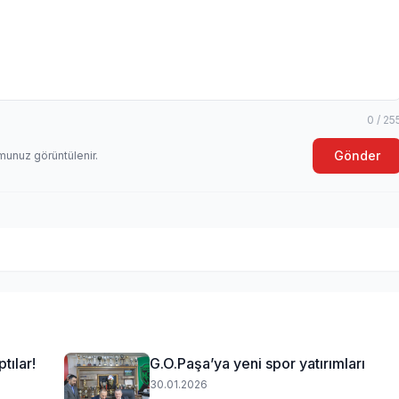
0 / 25
Gönder
munuz görüntülenir.
tılar!
G.O.Paşa’ya yeni spor yatırımları
30.01.2026