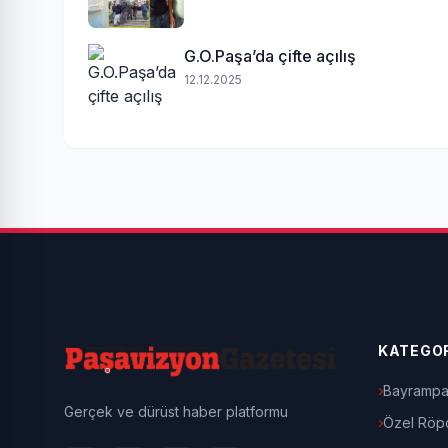
G.O.Paşa’da çifte açılış
12.12.2025
KATEGOR
Bayrampa
Gerçek ve dürüst haber platformu
Özel Röpo