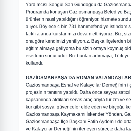
Yardımcısı Songül Sarı Gündoğdu da Gaziosmanpaşa
Programda konuşan Gaziosmanpaşa Belediye Başkanı
ürünlerin nasıl yapıldığını öğreniyor, hizmete sundu
alıyor. Böylece 4 bin 781 hanımefendiye istihdam s
farklı alanda kurslarımızı devam ettiriyoruz. Biz, sizd
ona göre kendimizi yeniliyoruz. Başka ilçelerden bi
eğitim almaya geliyorsa bu sizin ortaya koymuş old
eserlerin sonucudur. Biz bunları artırmaya, Türkiy
kullandı.
GAZİOSMANPAŞA’DA ROMAN VATANDAŞLAR K
Gaziosmanpaşa Esnaf ve Kalaycılar Derneği'nin i
projesinin tanıtımı yapıldı. Daha önce seyyar satıcıl
kapsamında aldıkları servis araçlarıyla turizm ve se
kur gibi sosyal güvenceler elde eden ve birçoğu k
Gaziosmanpaşa Kaymakamı İskender Yönden, Gazi
Gaziosmanpaşa İlçe Başkanı Fatih Aydemir de orta
ve Kalaycılar Derneği'nin ilerleyen süreçte daha f