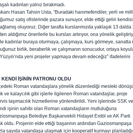
lı kadınları yalnız bırakmadı.
 Hasan Tahsin Usta, “Buradaki hanımefendiler, yerli ve mill
ğumuz satış ofislerinde pazara sunuyor, elde ettiği geliri kendisi
ağlamış oluyoruz. Diğer tarafta kurslarımızda yaklaşık 13 dalda
en aldığımız önerilerle bu kursları artırıyor, ona yönelik geliştiriy
le kadınlar buraya oturmaya, çalışmaya, kurs görmeye, sanatla il
uğunuz birlik, beraberlik ve çalışmanın sonucudur, ortaya koyul
e Yüzyılı’nda yeni projeler yapmaya devam edeceğiz” ifadelerini
ENDİ İŞİNİN PATRONU OLDU
lçedeki Roman vatandaşlara yönelik düzenlediği mesleki dönü
ık ve kalaycılık gibi işlerle ilgilenen Roman vatandaşlar, proje
rvis taşımacılık hizmetlerine yönlendirildi. Yeni işlerinde SSK v
endi işinin sahibi olan Roman vatandaşların mutluluğuna
osmanpaşa Belediye Başkanvekili Hidayet Erdöl ve AK Parti
k oldu. Projenin elde ettiği başarının ardından Gaziosmanpaşa
azla sayıda vatandaşa ulaşmak için kooperatif kurmayı planladığı