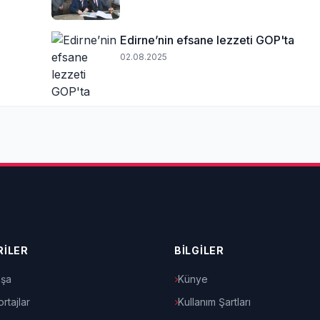
Edirne’nin efsane lezzeti GOP'ta
02.08.2025
İLER
BİLGİLER
şa
Künye
rtajlar
Kullanım Şartları