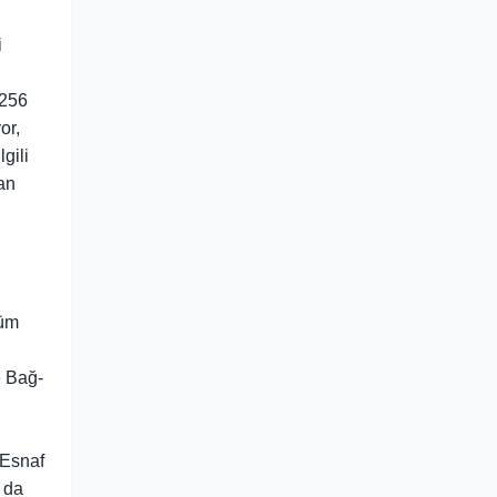
i
 256
or,
gili
an
şüm
e Bağ-
 Esnaf
 da