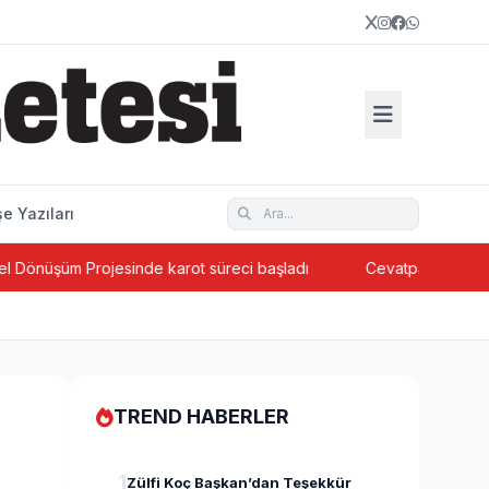
e Yazıları
m Projesinde karot süreci başladı
Cevatpaşa’da ada bazlı k
TREND HABERLER
1
Zülfi Koç Başkan’dan Teşekkür