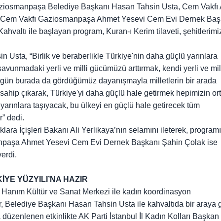
osmanpaşa Belediye Başkanı Hasan Tahsin Usta, Cem Vakfı 
 ve Cem Vakfı Gaziosmanpaşa Ahmet Yesevi Cem Evi Dernek Baş
 Kahvaltı ile başlayan program, Kuran-ı Kerim tilaveti, şehitlerimiz
sta, “Birlik ve beraberlikle Türkiye'nin daha güçlü yarınlara
avunmadaki yerli ve milli gücümüzü arttırmak, kendi yerli ve mil
ugün burada da gördüğümüz dayanışmayla milletlerin bir arada
a sahip çıkarak, Türkiye'yi daha güçlü hale getirmek hepimizin or
i yarınlara taşıyacak, bu ülkeyi en güçlü hale getirecek tüm
r” dedi.
ara İçişleri Bakanı Ali Yerlikaya’nın selamını ileterek, programı
anpaşa Ahmet Yesevi Cem Evi Dernek Başkanı Şahin Çolak ise
verdi.
YE YÜZYILI’NA HAZIR
Hanım Kültür ve Sanat Merkezi ile kadın koordinasyon
r, Belediye Başkanı Hasan Tahsin Usta ile kahvaltıda bir araya g
 düzenlenen etkinlikte AK Parti İstanbul İl Kadın Kolları Başkan