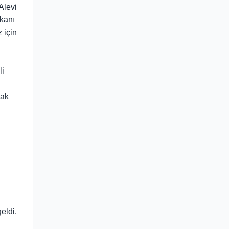
Alevi
kanı
 için
li
tak
eldi.