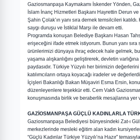
Gaziosmanpaşa Kaymakamı İskender Yönden, Gazi
İslam İnanç Hizmetleri Başkanı Hayrettin Derun
Şahin Çolak’ın yanı sıra dernek temsilcileri katıldı.
saygı duruşu ve İstiklal Marşı ile devam etti.
Programda konuşan Belediye Başkanı Hasan Tahsin U
erişeceğini ifade etmek istiyorum. Bunun yanı sıra s
ürünlerimizi dünyaya ihraç edecek hale gelmek, b
yaşama alışkanlığını geliştirerek, devletin varlığın
paydasıdır. Türkiye Yüzyılı her birimizin değerlerin
katılımcıların ortaya koyacağı iradeler ve değerlerdi
İçişleri Bakanlığı Bakan Müşaviri Esma Ersin, konukl
düzenleyenlere teşekkür etti. Cem Vakfı Gaziosm
konuşmasında birlik ve beraberlik mesajlarına yer 
GAZİOSMANPAŞA GÜÇLÜ KADINLARLA TÜRKİ
Gaziosmanpaşa Belediyesi bünyesindeki Zat-ı Gül 
merkezlerinde mesleki eğitim alan kadın kursiyerle
“Güçlü Kadınlar Türkiye Yüzyılı’na Hazır” temasıyla