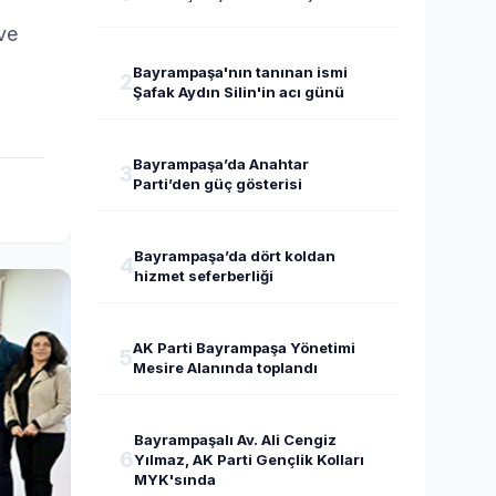
ve
Bayrampaşa'nın tanınan ismi
2
Şafak Aydın Silin'in acı günü
Bayrampaşa’da Anahtar
3
Parti’den güç gösterisi
Bayrampaşa’da dört koldan
4
hizmet seferberliği
AK Parti Bayrampaşa Yönetimi
5
Mesire Alanında toplandı
Bayrampaşalı Av. Ali Cengiz
6
Yılmaz, AK Parti Gençlik Kolları
MYK'sında