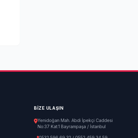
BİZE ULAŞIN
Yenidoğan Mah. Abdi İpekçi Caddesi
No:37 Kat:1 Bayrampaşa / İstanbul
0532 596 69 32 / 0552 459 34 59