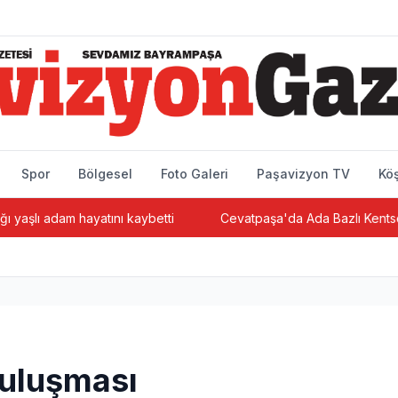
Spor
Bölgesel
Foto Galeri
Paşavizyon TV
Köş
dam hayatını kaybetti
Cevatpaşa'da Ada Bazlı Kentsel Dönüşü
 buluşması