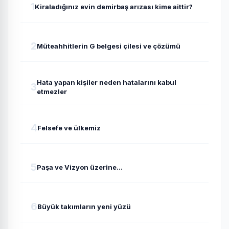
1
Kiraladığınız evin demirbaş arızası kime aittir?
2
Müteahhitlerin G belgesi çilesi ve çözümü
Hata yapan kişiler neden hatalarını kabul
3
etmezler
4
Felsefe ve ülkemiz
5
Paşa ve Vizyon üzerine...
6
Büyük takımların yeni yüzü