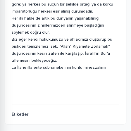
göre; ya herkes bu suçun bir şekilde ortağı ya da korku
imparatorluğu herkesi esir almış durumdadır.
Her iki halde de artık bu dünyanın yaşanabilirliği
düşüncesinin zihinlerimizden silinmeye başladığını
söylemek doğru olur.
Biz eğer kendi hukukumuzu ve ahlakımızı oluşturup bu
pislikleri temizlemez isek, “Allah’ı Kıyamete Zorlamak”
düşüncesinin kesin zaferi ile karşılaşıp, İsrafil’in Sur’a
üflemesini bekleyeceğiz.
La İlahe illa ente sübhaneke inni kuntu minezzalimin
Etiketler: