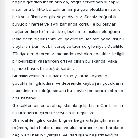
başına getirilen insanların da, azgın servet sahibi sapık
insanlarla birlikte bu zulmün bir parçası olduklarını sanki
bir korku filmi izler gibi seyrediyoruz. Sessiz çoğunluk
büyük bir nefret ve aynı zamanda korku ile bu olayları
değerlendirip tel’in ederken; bizlerin temsilcisi olduğunu
iddia eden hiçbir resmi ve gayriresmi makam yada kişi bu
olaylara ilişkin net bir duruş ve tavır sergilemiyor. Özellikle
Türkiye’den deprem zamanında kaybolan çocuklar ile ilgili
bir belirsizlik yaşanırken ortaya çıkan bu skandal vaka
içimize büyük bir ateş düşürdü…
Bir milletvekilinin Türkiye’de son yıllarda kaybolan
çocuklarla ilgili iddiası ve depremde kayboşan çocukların
akıbetinin ne olduğu sorusu bu olaylardan sonra daha da
öne kazandı.
Gerçekten birileri özel uçakları ile gelip bizim Can’larımızı
bu ülkeden kaçırdı ise Veyl olsun hepimize…
Skandal ile ilgili o kadar bilgi ve belge ortağa çıkmasına
rağmen, hala hiçbir ulusal ve uluslararası organ harekete
geçip en ufak bir yargısal ve idari işlem başlatmadığına