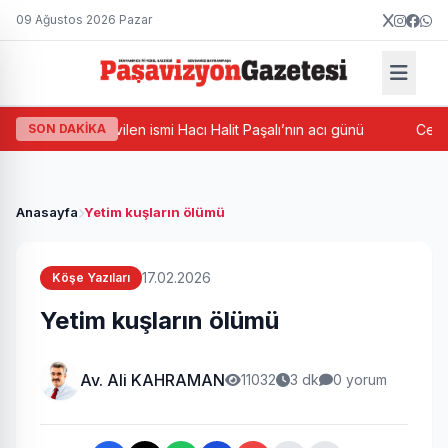
09 Ağustos 2026 Pazar
mpaşa’nın sevilen ismi Hacı Halit Paşalı’nın acı günü
SON DAKİKA
Cevatpaş
Anasayfa
Yetim kuşların ölümü
17.02.2026
Köşe Yazıları
Yetim kuşların ölümü
Av. Ali KAHRAMAN
11032
3 dk
0 yorum