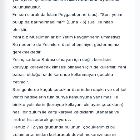
bulunulmuştur.
En son olarak da İslam Peygamberine (sas), “Seni yetim
bulup da barındırmadı mı?” (Duha - 6) suali ile hitap
etmiştir.
Yani biz Müslümanlar bir Yetim Peygamberin ümmetiyiz.
Bu nedenle de Yetimlere özel ehemmiyet göstermemiz
gerekmektedir.
Yetim, sadece Babası olmayan için değil, kendisini
koruyup kollayacak kimsesi olmayan için de kullanılır. Yani
babası olduğu halde karunup kollanmayan çocukta
Yetimdir.
Son günlerde küçük çocuklar üzerinden sapkın ve dehşet
verici hadiselerin tüm dünya kamuoyuna yansıması ile
birlikte yetimlerin (koruyup kollayanı olmayan çocukların)
nasıl bir zulüm ile karşı karşıya kaldıklarını utanarak ve
nefret hissederek görüyoruz.
Henüz 7-12 yaş grubunda bulunun çocuklarımızı bu
zulüm ortamından kurtaracak devlet mekanizmasının