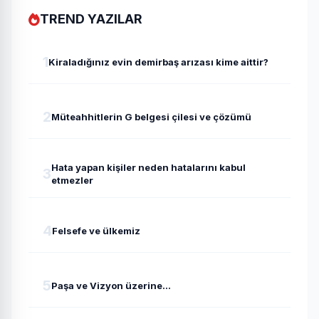
TREND YAZILAR
1
Kiraladığınız evin demirbaş arızası kime aittir?
2
Müteahhitlerin G belgesi çilesi ve çözümü
Hata yapan kişiler neden hatalarını kabul
3
etmezler
4
Felsefe ve ülkemiz
5
Paşa ve Vizyon üzerine...