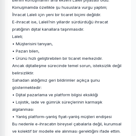
Benim konuşmamın ana ekseni Laleli piyasası oldu.
Konuşmamda özellikle şu hususlara vurgu yaptım;
İhracat Laleli için yeni bir ticaret biçimi değildir.
E-ihracat ise, Laleli’nin yıllardır sürdürdüğü ihracat
pratiğinin dijital kanallara taşınmasıdır.
Laleli;
• Müşterisini tanıyan,
• Pazarı bilen,
• Ürünü hızlı geliştirebilen bir ticaret merkezidir.
Ancak dijitalleşme sürecinde temel sorun, isteksizlik değil
belirsizliktir.
Sahadan aldığımız geri bildirimler açıkça şunu
göstermektedir:
• Dijital pazarlama ve platform bilgisi eksikliği
• Lojistik, iade ve gümrük süreçlerinin karmaşık
algılanması
• Yanlış platform–yanlış fiyat–yanlış müşteri endişesi
Bu nedenle e-ihracatın bireysel çabalarla değil, kurumsal
ve kolektif bir modelle ele alınması gerektiğini ifade ettim.