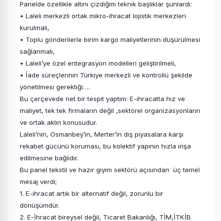
Panelde özellikle altını çizdiğim teknik başlıklar şunlardı:
• Laleli merkezli ortak mikro-ihracat lojistik merkezleri
kurulmalı,
• Toplu gönderilerle birim kargo maliyetlerinin düşürülmesi
sağlanmalı,
• Laleli’ye özel entegrasyon modelleri geliştirilmeli,
• İade süreçlerinin Türkiye merkezli ve kontrollü şekilde
yönetilmesi gerektiği….
Bu çerçevede net bir tespit yaptım: E-ihracatta hız ve
maliyet, tek tek firmaların değil ,sektörel organizasyonların
ve ortak aklın konusudur.
Laleli’nin, Osmanbey’in, Merter’in dış piyasalara karşı
rekabet gücünü koruması, bu kolektif yapının hızla inşa
edilmesine bağlıdır.
Bu panel tekstil ve hazır giyim sektörü açısından üç temel
mesaj verdi;
1. E-ihracat artık bir alternatif değil, zorunlu bir
dönüşümdür.
2. E-İhracat bireysel değil, Ticaret Bakanlığı, TİM,İTKİB