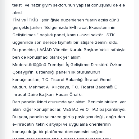
tekstil ve hazır giyim sektörünün yapısal dönüşümü de ele
alındı.
TİM ve İTKİB işbirliğiyle düzenlenen fuarın açılış günü
gerçekleştirilen “Bölgemizde E-İhracat Ekosisteminin
Geliştirilmesi” başlıklı panel, kamu –özel sektör –STK
üçgeninde son derece kıymetli bir istişare zemini oldu.
Bu panelde, LASİAD Yönetim Kurulu Başkan Vekili sıfatıyla
ben de konuşmacı olarak yer aldım.
Moderatörlüğünü Trendyol İş Geliştirme Direktörü Özkan
Çokaygil’in üstlendiği panelin ilk oturumunun
konuşmacıları, T.C. Ticaret Bakanlığı İhracat Genel
Müdürü Mehmet Ali Kılıçkaya, T.C. Ticaret Bakanlığı E-
İhracat Daire Başkanı Hasan Önal’dı.
Ben panelin ikinci oturumda yer aldım. Benimle birlikte yer
alan diğer konuşmacılar; MESİAD ve OTİAD başkanlarıydı.
Bu yapı, panelin yalnızca görüş paylaşımı değil, doğrudan
e-ihracatın teknik altyapı ve uygulama önerilerinin
konuşulduğu bir platforma dönüşmesini sağladı.