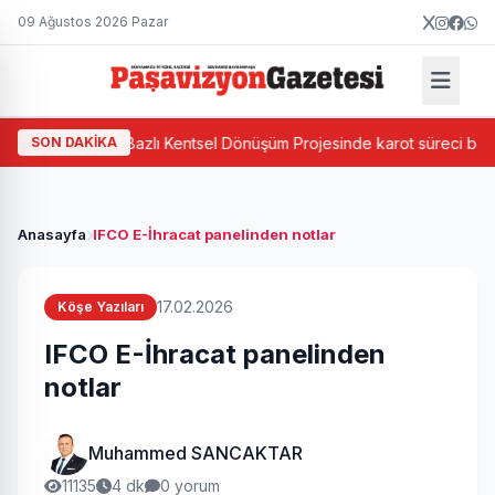
09 Ağustos 2026 Pazar
aşa'da Ada Bazlı Kentsel Dönüşüm Projesinde karot süreci başladı
SON DAKİKA
Anasayfa
IFCO E-İhracat panelinden notlar
17.02.2026
Köşe Yazıları
IFCO E-İhracat panelinden
notlar
Muhammed SANCAKTAR
11135
4 dk
0 yorum