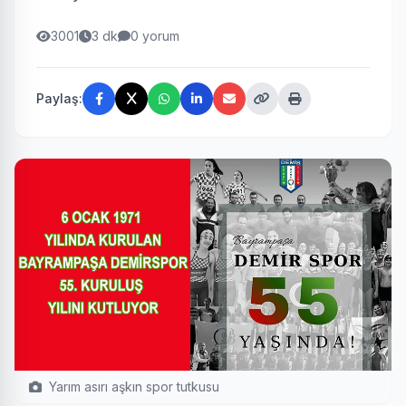
3001
3 dk
0 yorum
Paylaş:
Yarım asırı aşkın spor tutkusu