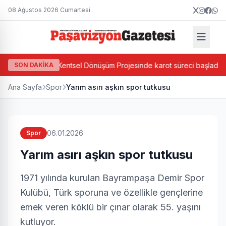
08 Ağustos 2026 Cumartesi
da Ada Bazlı Kentsel Dönüşüm Projesinde karot süreci başladı
SON DAKİKA
Ana Sayfa
Spor
Yarım asırı aşkın spor tutkusu
06.01.2026
Spor
Yarım asırı aşkın spor tutkusu
1971 yılında kurulan Bayrampaşa Demir Spor
Kulübü, Türk sporuna ve özellikle gençlerine
emek veren köklü bir çınar olarak 55. yaşını
kutluyor.