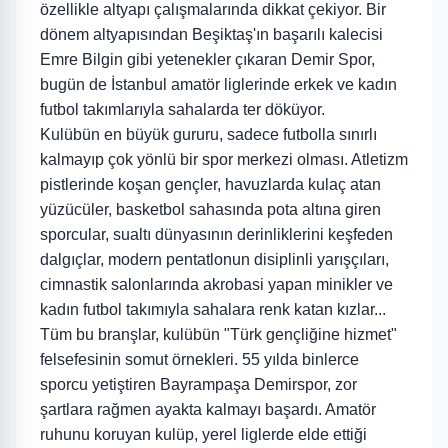
özellikle altyapı çalışmalarında dikkat çekiyor. Bir
dönem altyapısından Beşiktaş'ın başarılı kalecisi
Emre Bilgin gibi yetenekler çıkaran Demir Spor,
bugün de İstanbul amatör liglerinde erkek ve kadın
futbol takımlarıyla sahalarda ter döküyor.
Kulübün en büyük gururu, sadece futbolla sınırlı
kalmayıp çok yönlü bir spor merkezi olması. Atletizm
pistlerinde koşan gençler, havuzlarda kulaç atan
yüzücüler, basketbol sahasında pota altına giren
sporcular, sualtı dünyasının derinliklerini keşfeden
dalgıçlar, modern pentatlonun disiplinli yarışçıları,
cimnastik salonlarında akrobasi yapan minikler ve
kadın futbol takımıyla sahalara renk katan kızlar...
Tüm bu branşlar, kulübün "Türk gençliğine hizmet"
felsefesinin somut örnekleri. 55 yılda binlerce
sporcu yetiştiren Bayrampaşa Demirspor, zor
şartlara rağmen ayakta kalmayı başardı. Amatör
ruhunu koruyan kulüp, yerel liglerde elde ettiği