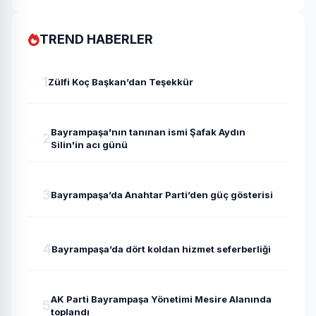
TREND HABERLER
1
Zülfi Koç Başkan’dan Teşekkür
Bayrampaşa'nın tanınan ismi Şafak Aydın
2
Silin'in acı günü
3
Bayrampaşa’da Anahtar Parti’den güç gösterisi
4
Bayrampaşa’da dört koldan hizmet seferberliği
AK Parti Bayrampaşa Yönetimi Mesire Alanında
5
toplandı