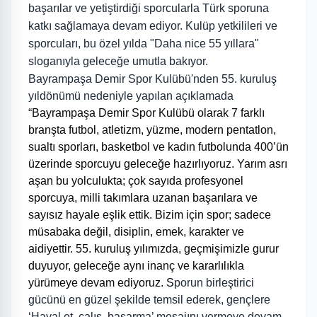
başarılar ve yetiştirdiği sporcularla Türk sporuna
katkı sağlamaya devam ediyor. Kulüp yetkilileri ve
sporcuları, bu özel yılda "Daha nice 55 yıllara"
sloganıyla geleceğe umutla bakıyor.
Bayrampaşa Demir Spor Kulübü'nden 55. kuruluş
yıldönümü nedeniyle yapılan açıklamada
“
Bayrampaşa Demir Spor Kulübü olarak 7 farklı
branşta futbol, atletizm, yüzme, modern pentatlon,
sualtı sporları, basketbol ve kadın futbolunda 400’ün
üzerinde sporcuyu geleceğe hazırlıyoruz. Yarım asrı
aşan bu yolculukta; çok sayıda profesyonel
sporcuya, milli takımlara uzanan başarılara ve
sayısız hayale eşlik ettik. Bizim için spor; sadece
müsabaka değil, disiplin, emek, karakter ve
aidiyettir. 55. kuruluş yılımızda, geçmişimizle gurur
duyuyor, geleceğe aynı inanç ve kararlılıkla
yürümeye devam ediyoruz.
S
porun birleştirici
gücünü en güzel şekilde temsil ederek, gençlere
‘Hayal et, çalış, başarma’ mesajını vermeye devam