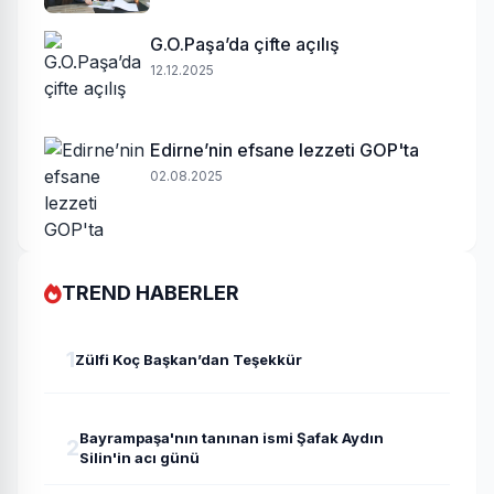
G.O.Paşa’da çifte açılış
12.12.2025
Edirne’nin efsane lezzeti GOP'ta
02.08.2025
TREND HABERLER
1
Zülfi Koç Başkan’dan Teşekkür
Bayrampaşa'nın tanınan ismi Şafak Aydın
2
Silin'in acı günü