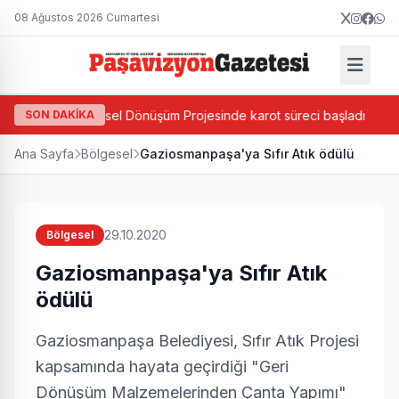
08 Ağustos 2026 Cumartesi
da Bazlı Kentsel Dönüşüm Projesinde karot süreci başladı
SON DAKİKA
C
Ana Sayfa
Bölgesel
Gaziosmanpaşa'ya Sıfır Atık ödülü
29.10.2020
Bölgesel
Gaziosmanpaşa'ya Sıfır Atık
ödülü
Gaziosmanpaşa Belediyesi, Sıfır Atık Projesi
kapsamında hayata geçirdiği "Geri
Dönüşüm Malzemelerinden Çanta Yapımı"