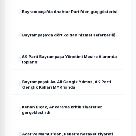
3
Bayrampaşa’da Anahtar Parti’den güç gösterisi
4
Bayrampaşa’da dört koldan hizmet seferberliği
AK Parti Bayrampaşa Yönetimi Mesire Alanında
5
toplandı
Bayrampaşalı Av. Ali Cengiz Yılmaz, AK Parti
6
Gençlik Kolları MYK'sında
Kenan Bıçak, Ankara’da kritik ziyaretler
7
gerçekleştirdi
8
Acar ve Mamur'dan, Peker'e nezaket ziyareti