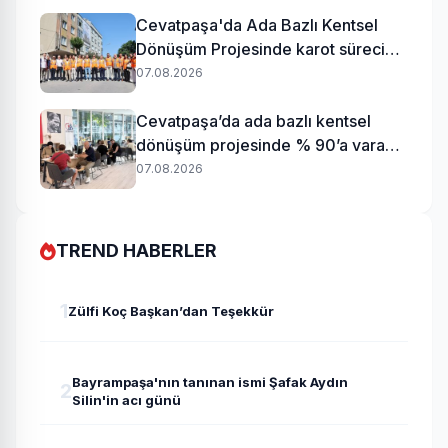
Cevatpaşa'da Ada Bazlı Kentsel
Dönüşüm Projesinde karot süreci
başladı
07.08.2026
Cevatpaşa’da ada bazlı kentsel
dönüşüm projesinde % 90’a varan
uzlaşı
07.08.2026
TREND HABERLER
1
Zülfi Koç Başkan’dan Teşekkür
Bayrampaşa'nın tanınan ismi Şafak Aydın
2
Silin'in acı günü