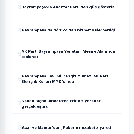
3
Bayrampaşa’da Anahtar Parti’den güç gösterisi
4
Bayrampaşa’da dört koldan hizmet seferberliği
AK Parti Bayrampaşa Yönetimi Mesire Alanında
5
toplandı
Bayrampaşalı Av. Ali Cengiz Yılmaz, AK Parti
6
Gençlik Kolları MYK'sında
Kenan Bıçak, Ankara’da kritik ziyaretler
7
gerçekleştirdi
8
Acar ve Mamur'dan, Peker'e nezaket ziyareti