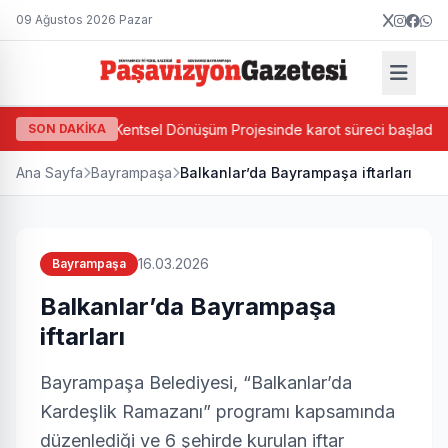
09 Ağustos 2026 Pazar
a Ada Bazlı Kentsel Dönüşüm Projesinde karot süreci başladı
SON DAKİKA
Ana Sayfa
Bayrampaşa
Balkanlar’da Bayrampaşa iftarları
16.03.2026
Bayrampaşa
Balkanlar’da Bayrampaşa
iftarları
Bayrampaşa Belediyesi, “Balkanlar’da
Kardeşlik Ramazanı” programı kapsamında
düzenlediği ve 6 şehirde kurulan iftar