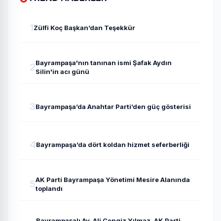
1
Zülfi Koç Başkan’dan Teşekkür
Bayrampaşa'nın tanınan ismi Şafak Aydın
2
Silin'in acı günü
3
Bayrampaşa’da Anahtar Parti’den güç gösterisi
4
Bayrampaşa’da dört koldan hizmet seferberliği
AK Parti Bayrampaşa Yönetimi Mesire Alanında
5
toplandı
Bayrampaşalı Av. Ali Cengiz Yılmaz, AK Parti