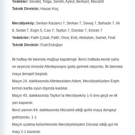
Yedekler:
Sevdet, Tolga, Semih, Aykut, Berkant, Mücahit
Teknik Direktör;
Hasan Koç
Mecidiyeköy:
Serkan Kazancı 7, Serkan 7, Savaş 7, Bahadır 7, Ali
8, Sedat 7, Ergin 5, Can 7, Tayfun 7, Dündar 7, Emrah 7
Yedekrler:
Fatih Çolak, Fatih, Onur, Erdi, Abdullah, Samet, Fırat
Teknik Direktör:
Fuat Erdoğan
İlk haftayı iki takımda mağlup kapatmıştı. İkinci haftada kendi saha
ve seyircisi önünde Altıntepsispor galip gelmek istiyordu. İki takımda
maça dengeli başladı.
Maçın 24. dakikasında Altıntepsiden Adem, Mecidiyeköyden Ergin
kırmızı kartla oyun dışında kaldılar.
Maçın 45. dakikasında Tayfun’la Mecidiyeköy 1-0 öne geçti ve ilk
yarı kapandı.
İkinci yarının 64. dakikasında Mücahid attığı golle maça dengeyi
getiriyordu. 1-1
Maçın uzatma bölümlerinde Mecidiyeköyden Dündar attığı gol ile
maçı 2-1 kazandı.