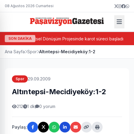
08 Ağustos 2026 Cumartesi
Ada Bazlı Kentsel Dönüşüm Projesinde karot süreci başladı
SON DAKİKA
Ana Sayfa
Spor
Altıntepsi-Mecidiyeköy:1-2
29.09.2009
Spor
Altıntepsi-Mecidiyeköy:1-2
212
1 dk
0 yorum
Paylaş: