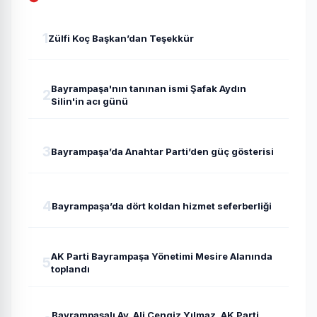
1
Zülfi Koç Başkan’dan Teşekkür
Bayrampaşa'nın tanınan ismi Şafak Aydın
2
Silin'in acı günü
3
Bayrampaşa’da Anahtar Parti’den güç gösterisi
4
Bayrampaşa’da dört koldan hizmet seferberliği
AK Parti Bayrampaşa Yönetimi Mesire Alanında
5
toplandı
Bayrampaşalı Av. Ali Cengiz Yılmaz, AK Parti