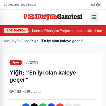
09 Ağustos 2026 Pazar
aşa'da Ada Bazlı Kentsel Dönüşüm Projesinde karot süreci başladı
SON DAKİKA
Ana Sayfa
Spor
Yiğit; "En iyi olan kaleye geçer"
17.07.2009
Spor
Yiğit; "En iyi olan kaleye
geçer"
611
1 dk
0 yorum