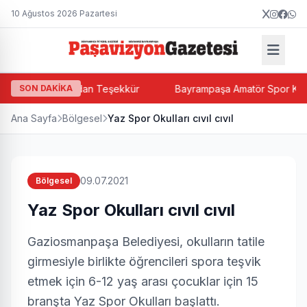
10 Ağustos 2026 Pazartesi
cı Halit Paşalı'dan Teşekkür
SON DAKİKA
Bayrampaşa Amatör Spor Kulüpler
Ana Sayfa
Bölgesel
Yaz Spor Okulları cıvıl cıvıl
09.07.2021
Bölgesel
Yaz Spor Okulları cıvıl cıvıl
Gaziosmanpaşa Belediyesi, okulların tatile
girmesiyle birlikte öğrencileri spora teşvik
etmek için 6-12 yaş arası çocuklar için 15
branşta Yaz Spor Okulları başlattı.