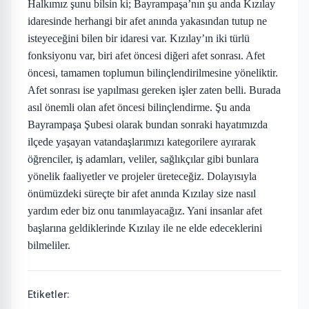
Halkımız
ş
unu bilsin ki; Bayrampa
ş
a’nın
ş
u anda Kızılay
idaresinde herhangi bir afet anında yakasından tutup ne
isteyece
ğ
ini bilen bir idaresi var. Kızılay’ın iki türlü
fonksiyonu var, biri afet öncesi di
ğ
eri afet sonrası. Afet
öncesi, tamamen toplumun bilinçlendirilmesine yöneliktir.
Afet sonrası ise yapılması gereken i
ş
ler zaten belli. Burada
asıl önemli olan afet öncesi bilinçlendirme.
Ş
u anda
Bayrampa
ş
a
Ş
ubesi olarak bundan sonraki hayatımızda
ilçede ya
ş
ayan vatanda
ş
larımızı kategorilere ayırarak
ö
ğ
renciler, i
ş
adamları, veliler, sa
ğ
lıkçılar gibi bunlara
yönelik faaliyetler ve projeler üretece
ğ
iz. Dolayısıyla
önümüzdeki süreçte bir afet anında Kızılay size nasıl
yardım eder biz onu tanımlayaca
ğ
ız. Yani insanlar afet
ba
ş
larına geldiklerinde Kızılay ile ne elde edeceklerini
bilmeliler.
Etiketler: