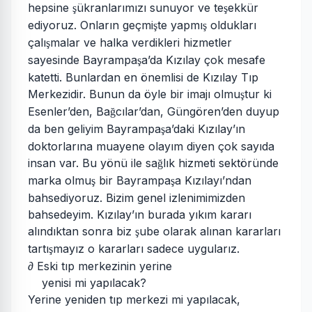
hepsine
ükranlarımızı sunuyor ve te
ekkür
ş
ş
ediyoruz. Onların geçmi
te yapmı
oldukları
ş
ş
çalı
malar ve halka verdikleri hizmetler
ş
sayesinde Bayrampa
a’da Kızılay çok mesafe
ş
katetti. Bunlardan en önemlisi de Kızılay Tıp
Merkezidir. Bunun da öyle bir imajı olmu
tur ki
ş
Esenler’den, Ba
cılar’dan, Güngören’den duyup
ğ
da ben geliyim Bayrampa
a’daki Kızılay’ın
ş
doktorlarına muayene olayım diyen çok sayıda
insan var. Bu yönü ile sa
lık hizmeti sektöründe
ğ
marka olmu
bir Bayrampa
a Kızılayı’ndan
ş
ş
bahsediyoruz. Bizim genel izlenimimizden
bahsedeyim. Kızılay’ın burada yıkım kararı
alındıktan sonra biz
ube olarak alınan kararları
ş
tartı
mayız o kararları sadece uygularız.
ş
∂ Eski tıp merkezinin yerine
yenisi mi yapılacak?
Yerine yeniden tıp merkezi mi yapılacak,