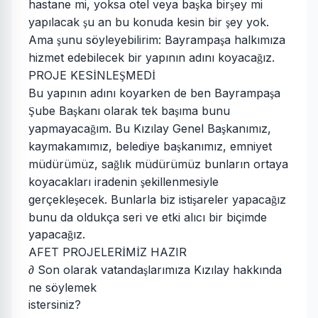
hastane mi, yoksa otel veya ba
ka bir
ey mi
ş
ş
yapılacak
u an bu konuda kesin bir
ey yok.
ş
ş
Ama
unu söyleyebilirim: Bayrampa
a halkımıza
ş
ş
hizmet edebilecek bir yapının adını koyaca
ız.
ğ
PROJE KES
NLE
MED
İ
Ş
İ
Bu yapının adını koyarken de ben Bayrampa
a
ş
ube Ba
kanı olarak tek ba
ıma bunu
Ş
ş
ş
yapmayaca
ım. Bu Kızılay Genel Ba
kanımız,
ğ
ş
kaymakamımız, belediye ba
kanımız, emniyet
ş
müdürümüz, sa
lık müdürümüz bunların ortaya
ğ
koyacakları iradenin
ekillenmesiyle
ş
gerçekle
ecek. Bunlarla biz isti
areler yapaca
ız
ş
ş
ğ
bunu da oldukça seri ve etki alıcı bir biçimde
yapaca
ız.
ğ
AFET PROJELER
M
Z HAZIR
İ
İ
∂ Son olarak vatanda
larımıza Kızılay hakkında
ş
ne söylemek
istersiniz?