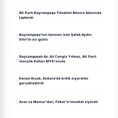
AK Parti Bayrampaşa Yönetimi Mesire Alanında
2
toplandı
Bayrampaşa'nın tanınan ismi Şafak Aydın
3
Silin'in acı günü
Bayrampaşalı Av. Ali Cengiz Yılmaz, AK Parti
4
Gençlik Kolları MYK'sında
Kenan Bıçak, Ankara’da kritik ziyaretler
5
gerçekleştirdi
6
Acar ve Mamur'dan, Peker'e nezaket ziyareti