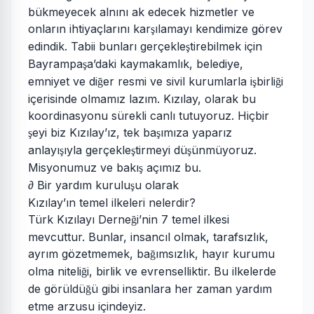
bükmeyecek alnını ak edecek hizmetler ve
onların ihtiyaçlarını kar
ılamayı kendimize görev
ş
edindik. Tabii bunları gerçekle
tirebilmek için
ş
Bayrampa
a’daki kaymakamlık, belediye,
ş
emniyet ve di
er resmi ve sivil kurumlarla i
birli
i
ğ
ş
ğ
içerisinde olmamız lazım. Kızılay, olarak bu
koordinasyonu sürekli canlı tutuyoruz. Hiçbir
eyi biz Kızılay’ız, tek ba
ımıza yaparız
ş
ş
anlayı
ıyla gerçekle
tirmeyi dü
ünmüyoruz.
ş
ş
ş
Misyonumuz ve bakı
açımız bu.
ş
∂ Bir yardım kurulu
u olarak
ş
Kızılay’ın temel ilkeleri nelerdir?
Türk Kızılayı Derne
i’nin 7 temel ilkesi
ğ
mevcuttur. Bunlar, insancıl olmak, tarafsızlık,
ayrım gözetmemek, ba
ımsızlık, hayır kurumu
ğ
olma niteli
i, birlik ve evrenselliktir. Bu ilkelerde
ğ
de görüldü
ü gibi insanlara her zaman yardım
ğ
etme arzusu içindeyiz.