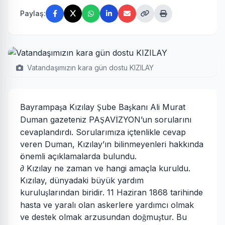
Paylaş:
Vatandaşımızın kara gün dostu KIZILAY
Bayrampa
a Kızılay
ube Ba
kanı Ali Murat
ş
Ş
ş
Duman gazeteniz PA
AV
ZYON’un sorularını
Ş
İ
cevaplandırdı. Sorularımıza içtenlikle cevap
veren Duman, Kızılay’ın bilinmeyenleri hakkında
önemli açıklamalarda bulundu.
∂ Kızılay ne zaman ve hangi amaçla kuruldu.
Kızılay, dünyadaki büyük yardım
kurulu
larından biridir. 11 Haziran 1868 tarihinde
ş
hasta ve yaralı olan askerlere yardımcı olmak
ve destek olmak arzusundan do
mu
tur. Bu
ğ
ş