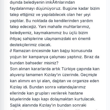
dı
ında belediyenin imkÃ¢nlarından
ş
faydalanmayı dü
ünüyoruz. Bugüne kadar bizim
ş
talep etti
imiz ve yapılabilecek olan her
eyi
ğ
ş
yaptılar. Bu noktada da kendilerinden yardım
talep edece
iz. Yani mahalle muhtarlarımız,
ğ
belediyemiz, kaymakamımız bu üçlü bizim
ihtiyaç sahiplerine ula
mamızdaki en önemli
ş
destekçilerimiz olacak.
∂ Ramazan öncesinde kan ba
ı
ı konusunda
ğ
ş
yo
un bir kampanya çalı
ması yaptınız. Biraz da
ğ
ş
bundan bahseder misiniz?
Son alınan kararlarda artık Türkiye çapında kan
alı
veri
i tamamen Kızılay’ın üzerinde. Geçmi
te
ş
ş
ş
kan alımını en iyi alan, da
ıtan ve organize eden
ğ
Kızılay idi. Bundan sonra vatanda
larımız
ş
ellerinde kan grupları verilerek hastane
kö
elerinde kapı kapı dola
maktan kurtulacak.
ş
ş
Sa
lık alanında Kızılay’ın bundan sonraki
ğ