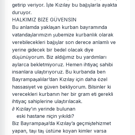
getirip veriyor.
te Kızılay bu ba
ı
larla ayakta
İş
ğ
ş
duruyor.
HALKIMIZ B
ZE GÜVENS
N
İ
İ
Bu anlamda yakla
an kurban bayramında
ş
vatanda
larımızın
ubemize kurbanlık olarak
ş
ş
verebilecekleri ba
ı
lar son derece anlamlı ve
ğ
ş
yerine gidecek bir bedel olacak diye
dü
ünüyorum. Biz aldı
ımız bu yardımları
ş
ğ
aylarca bekletmiyoruz. Hemen ihtiyaç sahibi
insanlara ula
tırıyoruz. Bu kurbanda ben
ş
Bayrampa
alılar’dan Kızılay için daha özel
ş
hassasiyet ve güven bekliyorum. Bilsinler ki
verecekleri kurbanın her bir gram eti gerekli
ihtiyaç sahiplerine ula
tırılacak.
ş
∂ Kızılay’ın yerinde bulunan
eski hastane niçin yıkıldı?
Biz Bayrampa
a’da Kızılay’a geçmi
tehizmet
ş
ş
yapan, ta
ı ta
üstüne koyan kimler varsa
ş
ş