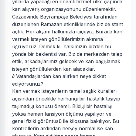
yıllarda yapaca
ı en önemli hizmet ülke çapında
ğ
kan alı
veri
organizasyonunu düzenlemektir.
ş
ş
Cezaevinde Bayrampa
a Belediyesi tarafından
ş
düzenlenen Ramazan etkinliklerinde biz de stant
açtık. Her ak
am halkımızla içiçeyiz. Burada kan
ş
vermek isteyen gönüllülerimizin akınına
u
ruyoruz. Demek ki, halkımızın bizden bu
ğ
yönde bir beklentisi var. Biz de merkezden talep
ettik, arkada
larımız gelecek ve kan ba
ı
lamak
ş
ğ
ş
isteyen gönüllülerden kan alacaklar.
∂ Vatanda
lardan kan alırken neye dikkat
ş
ediyorsunuz?
Kan
vermek isteyenlerin temel sa
lık kuralları
ğ
açısından öncelikle herhangi bir hastalık ta
ıyıp
ş
ta
ımadı
ı konusu önemli. Bildi
i bir hastalı
ı
ş
ğ
ğ
ğ
yoksa hemen tansiyon ölçümü yapılıyor ve
genel fiziki görüntüsü ile kilosuna bakılıyor. Bu
kontrollerin ardından her
ey normal ise kan
ş