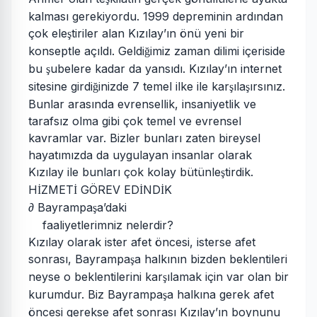
kalması gerekiyordu. 1999 depreminin ardından
çok ele
tiriler alan Kızılay’ın önü yeni bir
ş
konseptle açıldı. Geldi
imiz zaman dilimi içeriside
ğ
bu
ubelere kadar da yansıdı. Kızılay’ın internet
ş
sitesine girdi
inizde 7 temel ilke ile kar
ıla
ırsınız.
ğ
ş
ş
Bunlar arasında evrensellik, insaniyetlik ve
tarafsız olma gibi çok temel ve evrensel
kavramlar var. Bizler bunları zaten bireysel
hayatımızda da uygulayan insanlar olarak
Kızılay ile bunları çok kolay bütünle
tirdik.
ş
H
ZMET
GÖREV ED
ND
K
İ
İ
İ
İ
∂ Bayrampa
a’daki
ş
faaliyetlerimniz nelerdir?
Kızılay olarak ister afet öncesi, isterse afet
sonrası, Bayrampa
a halkının bizden beklentileri
ş
neyse o beklentilerini kar
ılamak için var olan bir
ş
kurumdur. Biz Bayrampa
a halkına gerek afet
ş
öncesi gerekse afet sonrası Kızılay’ın boynunu