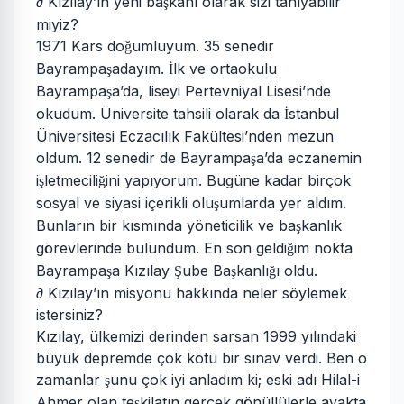
∂ Kızılay’ın yeni ba
kanı olarak sizi tanıyabilir
ş
miyiz?
1971 Kars do
umluyum. 35 senedir
ğ
Bayrampa
adayım.
lk ve ortaokulu
ş
İ
Bayrampa
a’da, liseyi Pertevniyal Lisesi’nde
ş
okudum. Üniversite tahsili olarak da
stanbul
İ
Üniversitesi Eczacılık Fakültesi’nden mezun
oldum. 12 senedir de Bayrampa
a’da eczanemin
ş
i
letmecili
ini yapıyorum. Bugüne kadar birçok
ş
ğ
sosyal ve siyasi içerikli olu
umlarda yer aldım.
ş
Bunların bir kısmında yöneticilik ve ba
kanlık
ş
görevlerinde bulundum. En son geldi
im nokta
ğ
Bayrampa
a Kızılay
ube Ba
kanlı
ı oldu.
ş
Ş
ş
ğ
∂ Kızılay’ın misyonu hakkında neler söylemek
istersiniz?
Kızılay, ülkemizi derinden sarsan 1999 yılındaki
büyük depremde çok kötü bir sınav verdi. Ben o
zamanlar
unu çok iyi anladım ki; eski adı Hilal-i
ş
Ahmer olan te
kilatın gerçek gönüllülerle ayakta
ş