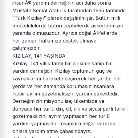
insanÃ® yardım derne
inin adı daha sonra
ğ
Mustafa Kemal Atatürk tarafından 1935 tarihinde
“Türk Kızılayı” olarak de
i
tirilmi
tir. Bütün milli
ğ
ş
ş
mücadelelerde bütün cephelerde askerlerimizin
yanında olmu
uzdur. Ayrıca do
al Ã¢fetlerde
ş
ğ
her zaman halkımıza destek olmaya
çalı
mı
ızdır.
ş
ş
KIZILAY, 141 YA
INDA
Ş
Kızılay, 141 yıllık tarihi bir birikime sahip bir
yardım derne
idir. Kızılay toplumun güç ve
ğ
kaynaklarını harekete geçirerek her
artta, her
ş
yerde ve her zamanda korumasız insanlara
hiçbir ayrım gözetmeksizin yardım etmektedir.
Derne
imizin misyonu ise; ülkemizde ve
ğ
dünyada her türlü din, dil, ırk ve siyasi parti farkı
gözetmeksizin, ayrım yapmadan her türlü
yardımı yapmasıdır.
nsanlara de
er vererek
İ
ğ
onlara yardım etme çabasındayız.