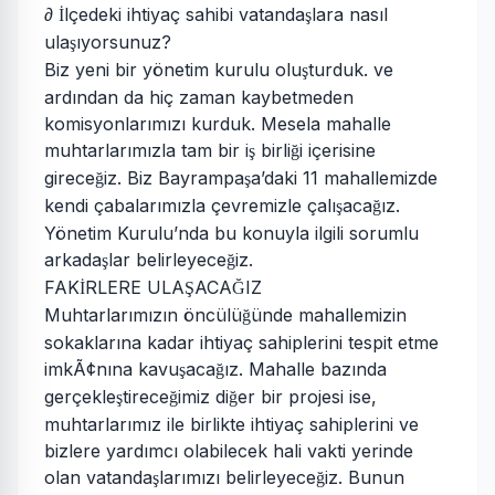
∂
lçedeki ihtiyaç sahibi vatanda
lara nasıl
İ
ş
ula
ıyorsunuz?
ş
Biz yeni bir yönetim kurulu olu
turduk. ve
ş
ardından da hiç zaman kaybetmeden
komisyonlarımızı kurduk. Mesela mahalle
muhtarlarımızla tam bir i
birli
i içerisine
ş
ğ
girece
iz. Biz Bayrampa
a’daki 11 mahallemizde
ğ
ş
kendi çabalarımızla çevremizle çalı
aca
ız.
ş
ğ
Yönetim Kurulu’nda bu konuyla ilgili sorumlu
arkada
lar belirleyece
iz.
ş
ğ
FAK
RLERE ULA
ACA
IZ
İ
Ş
Ğ
Muhtarlarımızın öncülü
ünde mahallemizin
ğ
sokaklarına kadar ihtiyaç sahiplerini tespit etme
imkÃ¢nına kavu
aca
ız. Mahalle bazında
ş
ğ
gerçekle
tirece
imiz di
er bir projesi ise,
ş
ğ
ğ
muhtarlarımız ile birlikte ihtiyaç sahiplerini ve
bizlere yardımcı olabilecek hali vakti yerinde
olan vatanda
larımızı belirleyece
iz. Bunun
ş
ğ