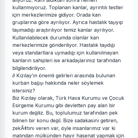
alıyoruz. Kanı aldıktan sonra hemen
kullanmıyoruz. Toplanan kanlar, ayrıntılı testler
için merkezlerimize gidiyor. Orada kan
gruplarına göre ayrılıyor. Ayrıca hastalık ta
ıyıp
ş
ta
ımadı
ı ara
tırılıyor temiz kanlar ayrılıyor.
ş
ğ
ş
Kullanılabilecek durumda olanlar kan
merkezlerimize gönderiliyor. Hastalık ta
ıdı
ı
ş
ğ
veya standartlara uymadı
ı için kullanılmayan
ğ
kanların sahipleri ise arkada
larımız tarafından
ş
bilgilendiriliyor.
∂ Kızılay’ın önemli gelirleri arasında bulunan
kurban ba
ı
ı hakkında neler söylemek
ğ
ş
istersiniz?
Biz Kızılay olarak, Türk Hava Kurumu ve Çocuk
Esirgeme Kurumu gibi devletten pay alan bir
kurum de
iliz. Bu, toplulumuz tarafından pek
ğ
bilinen bir konu de
il. Bize sadakasını getiren,
ğ
zekÃ¢tını veren var, öyle insanlarımız var ki
malından mülkünden hayır hasenat yapmak için