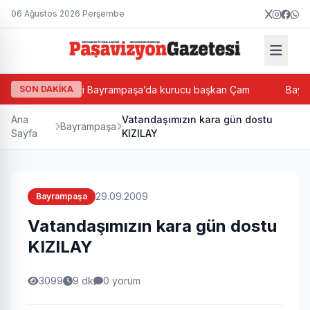
06 Ağustos 2026 Perşembe
Yeni Parti Bayrampaşa’da kurucu başkan Çam
SON DAKİKA
Bayrampaşa
Ana
Vatandaşımızın kara gün dostu
Bayrampaşa
Sayfa
KIZILAY
29.09.2009
Bayrampaşa
Vatandaşımızın kara gün dostu
KIZILAY
3099
9 dk
0 yorum