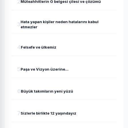
2
Müteahhitlerin G belgesi çilesi ve çözümü
Hata yapan kişiler neden hatalarını kabul
3
etmezler
4
Felsefe ve ülkemiz
5
Paşa ve Vizyon üzerine...
6
Büyük takımların yeni yüzü
7
Sizlerle birlikte 12 yaşındayız