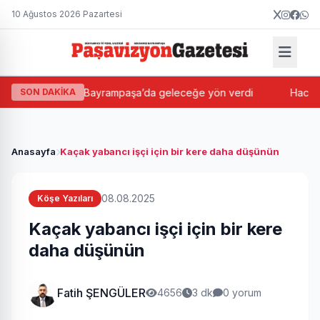
10 Ağustos 2026 Pazartesi
şnak Gençliği Bayrampaşa’da geleceğe yön verdi
SON DAKİKA
Hacı Halit
Anasayfa
Kaçak yabancı işçi için bir kere daha düşünün
08.08.2025
Köşe Yazıları
Kaçak yabancı işçi için bir kere
daha düşünün
Fatih ŞENGÜLER
4656
3 dk
0 yorum