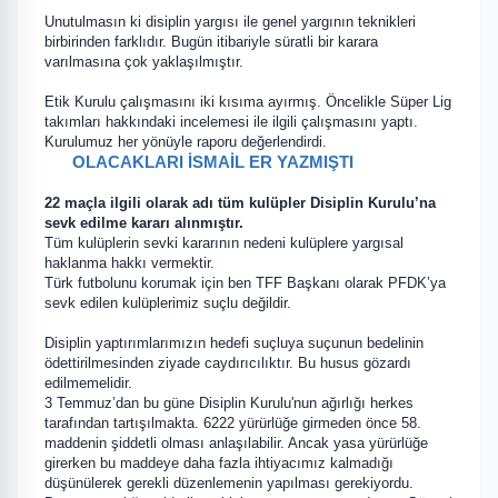
Unutulmasın ki disiplin yargısı ile genel yargının teknikleri
birbirinden farklıdır. Bugün itibariyle süratli bir karara
varılmasına çok yaklaşılmıştır.
Etik Kurulu çalışmasını iki kısıma ayırmış. Öncelikle Süper Lig
takımları hakkındaki incelemesi ile ilgili çalışmasını yaptı.
Kurulumuz her yönüyle raporu değerlendirdi.
OLACAKLARI İSMAİL ER YAZMIŞTI
22 maçla ilgili olarak adı tüm kulüpler Disiplin Kurulu’na
sevk edilme kararı alınmıştır.
Tüm kulüplerin sevki kararının nedeni kulüplere yargısal
haklanma hakkı vermektir.
Türk futbolunu korumak için ben TFF Başkanı olarak PFDK’ya
sevk edilen kulüplerimiz suçlu değildir.
Disiplin yaptırımlarımızın hedefi suçluya suçunun bedelinin
ödettirilmesinden ziyade caydırıcılıktır. Bu husus gözardı
edilmemelidir.
3 Temmuz’dan bu güne Disiplin Kurulu'nun ağırlığı herkes
tarafından tartışılmakta. 6222 yürürlüğe girmeden önce 58.
maddenin şiddetli olması anlaşılabilir. Ancak yasa yürürlüğe
girerken bu maddeye daha fazla ihtiyacımız kalmadığı
düşünülerek gerekli düzenlemenin yapılması gerekiyordu.