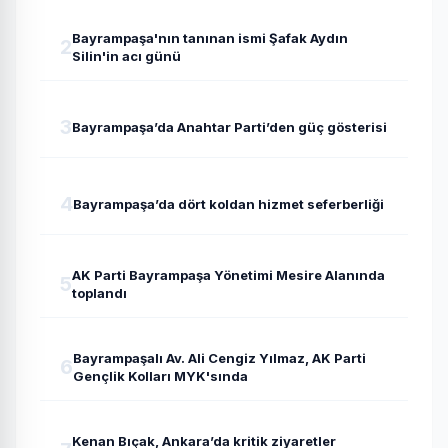
Bayrampaşa'nın tanınan ismi Şafak Aydın
2
Silin'in acı günü
3
Bayrampaşa’da Anahtar Parti’den güç gösterisi
4
Bayrampaşa’da dört koldan hizmet seferberliği
AK Parti Bayrampaşa Yönetimi Mesire Alanında
5
toplandı
Bayrampaşalı Av. Ali Cengiz Yılmaz, AK Parti
6
Gençlik Kolları MYK'sında
Kenan Bıçak, Ankara’da kritik ziyaretler