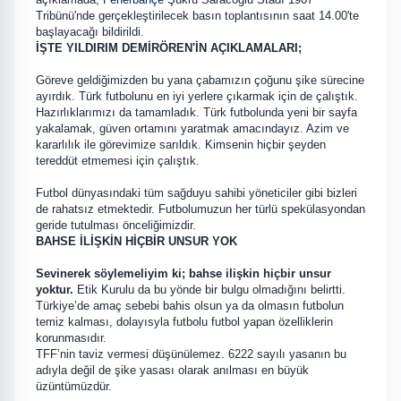
Tribünü'nde gerçekleştirilecek basın toplantısının saat 14.00'te
başlayacağı bildirildi.
İŞTE YILDIRIM DEMİRÖREN'İN AÇIKLAMALARI;
Göreve geldiğimizden bu yana çabamızın çoğunu şike sürecine
ayırdık. Türk futbolunu en iyi yerlere çıkarmak için de çalıştık.
Hazırlıklarımızı da tamamladık. Türk futbolunda yeni bir sayfa
yakalamak, güven ortamını yaratmak amacındayız. Azim ve
kararlılık ile görevimize sarıldık. Kimsenin hiçbir şeyden
tereddüt etmemesi için çalıştık.
Futbol dünyasındaki tüm sağduyu sahibi yöneticiler gibi bizleri
de rahatsız etmektedir. Futbolumuzun her türlü spekülasyondan
geride tutulması önceliğimizdir.
BAHSE İLİŞKİN HİÇBİR UNSUR YOK
Sevinerek söylemeliyim ki; bahse ilişkin hiçbir unsur
yoktur.
Etik Kurulu da bu yönde bir bulgu olmadığını belirtti.
Türkiye’de amaç sebebi bahis olsun ya da olmasın futbolun
temiz kalması, dolayısyla futbolu futbol yapan özelliklerin
korunmasıdır.
TFF’nin taviz vermesi düşünülemez. 6222 sayılı yasanın bu
adıyla değil de şike yasası olarak anılması en büyük
üzüntümüzdür.