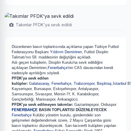
Takımlar PFDK'ya sevk edildi
Düzenlenen basın toplantısında açıklama yapan Türkiye Futbol
Federasyonu Başkanı
Yıldırım Demirören
, Futbol Disiplin
Talimatı'nın 58. maddesinin değiştiğini açıkladı.
Adı geçen kulüplerin, Disiplin Kurulu'na sevk edildiğini
açıklayan Demirören,
Fenerbahçe
'nin CAS davasından kendi
iradesiyle ayrıldığını söyledi.
PFDK'ya sevk edilen
kulüpler:
Galatasaray
,
Fenerbahçe
,
Trabzonspor
,
Beşiktaş
,
İstanbul
B
Kayserispor, Bursaspor, Eskişehirspor, Antalyaspor,
Samsunspor, Sivasspor, Mersin İY, K. Karabükspor,
Gençlerbirliği, Manisaspor, Ankaragücü.
PFDK'ya sevk edilmeyen takımlar:
Gaziantepspor, Orduspor
FENERBAHÇE
BASIN TOPLANTISI DÜZENLEYECEK
Fenerbahçe
Kulübü yönetim kurulu, gündemdeki son
gelişmeleri değerlendirmek üzere, 2 Mayıs Çarşamba günü
basın toplantısı düzenleyecek. Sarı-lacivertli kulüpten yapılan
açıklamada,
Fenerbahçe
Şükrü Saracoğlu Stadı 1907