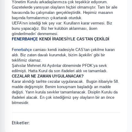
Yönetim Kurulu arkadaşlarımıza çok teşekkür ediyorum.
Gazetelerde yansıyan olayların hiçbiri olmamıştır. Tam bir aile
havasında bu çalışmaları gerçekleştirdik. Hepimiz masanın
başında formalarımızı çıkartarak oturduk.
UEFA’nın istediği tek şey var: Kurulların karar vermesi. Biz
bunu yapacağız. Biz her kulübün aklanması, âsen
gönderilmedin’ denmemesi.
FENERBAHÇE
KENDİ İRADESİYLE CAS'TAN ÇEKİLDİ
Fenerbahçe
camiası kendi iradesiyle CAS’tan çekilme kararı
aldı. Biz zaten davalı kurumduk, bizim âçekilin’ gibi bir
teklifimiz olamaz.
Şahıslar Mehmet Ali Aydınlar döneminde PFDK’ya sevk
edilmişti. Hatta Kurul da son ifadeleri aldı ve tamamladı.
CEZALAR NE ZAMAN UYGULANACAK?
Karar alındığı tarihte cezalar uygulanacak. Bugün itibariyle 58.
madde değişmiştir. Benim konuşmam başladığı an madde
değişti. Yarın kurula sevkler tamamlanacak. Disiplin Kurulu da
ifadeleri alacak. En çok istediğimiz şey olayların bir an önce
bitmesidir.
Etiketler: