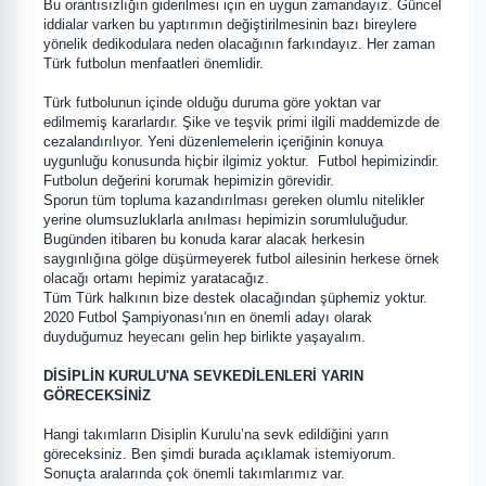
Bu orantısızlığın giderilmesi için en uygun zamandayız. Güncel
iddialar varken bu yaptırımın değiştirilmesinin bazı bireylere
yönelik dedikodulara neden olacağının farkındayız. Her zaman
Türk futbolun menfaatleri önemlidir.
Türk futbolunun içinde olduğu duruma göre yoktan var
edilmemiş kararlardır. Şike ve teşvik primi ilgili maddemizde de
cezalandırılıyor. Yeni düzenlemelerin içeriğinin konuya
uygunluğu konusunda hiçbir ilgimiz yoktur. Futbol hepimizindir.
Futbolun değerini korumak hepimizin görevidir.
Sporun tüm topluma kazandırılması gereken olumlu nitelikler
yerine olumsuzluklarla anılması hepimizin sorumluluğudur.
Bugünden itibaren bu konuda karar alacak herkesin
saygınlığına gölge düşürmeyerek futbol ailesinin herkese örnek
olacağı ortamı hepimiz yaratacağız.
Tüm Türk halkının bize destek olacağından şüphemiz yoktur.
2020 Futbol Şampiyonası'nın en önemli adayı olarak
duyduğumuz heyecanı gelin hep birlikte yaşayalım.
DİSİPLİN KURULU'NA SEVKEDİLENLERİ YARIN
GÖRECEKSİNİZ
Hangi takımların Disiplin Kurulu’na sevk edildiğini yarın
göreceksiniz. Ben şimdi burada açıklamak istemiyorum.
Sonuçta aralarında çok önemli takımlarımız var.