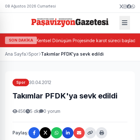
08 Ağustos 2026 Cumartesi
da Ada Bazlı Kentsel Dönüşüm Projesinde karot süreci başladı
SON DAKİKA
Ana Sayfa
Spor
Takımlar PFDK'ya sevk edildi
30.04.2012
Spor
Takımlar PFDK'ya sevk edildi
456
5 dk
0 yorum
Paylaş: