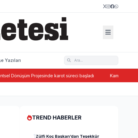
e Yazıları
m Projesinde karot süreci başladı
Kamyonun çarptığı yaşlı ad
TREND HABERLER
1
Zülfi Koç Başkan’dan Teşekkür