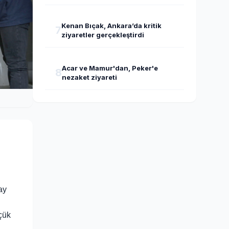
Kenan Bıçak, Ankara’da kritik
7
ziyaretler gerçekleştirdi
Acar ve Mamur'dan, Peker'e
8
nezaket ziyareti
ay
çük