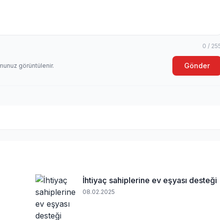
0 / 25
Gönder
munuz görüntülenir.
ı
İhtiyaç sahiplerine ev eşyası desteği
08.02.2025