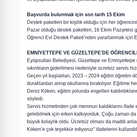
Başvurda bulunmak için son tarih 15 Ekim
Destek paketleri bir kişilik olduğu için her öğrenc
Pazar olduğu destek paketleri, 16 Ekim Pazartesi 
Öğrenci Evi Destek Paketi’nden yararlanmak için Ey
EMNİYETTEPE VE GÜZELTEPE'DE ÖĞRENCİLE
Eyüpsultan Belediyesi, Güzeltepe ve Emniyettepe m
sıkıntıların giderilmesi nedeniyle ücretsiz servis hiz
Geçen yıl başlatılan, 2023 – 2024 eğitim öğretim
duraklardan alınıp okullarına bırakılıyor. Eğitim
Deniz Köken, eğitim yolunda engelleri kaldırdıkla
söyledi.
Servis hizmetinden çok memnun kaldıklarını ifade 
gelebilmek için erken kalkıyorduk. Çoğu zaman da o
büyük kolaylık oldu. Ücretsiz olması da maddi anla
Köken’e çok teşekkür ediyoruz” ifadelerini kullandıl