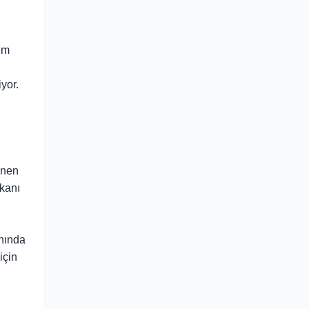
kim
yor.
enen
kanı
anında
için