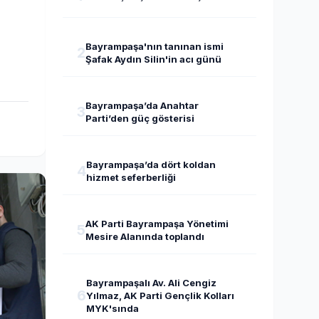
Bayrampaşa'nın tanınan ismi
2
Şafak Aydın Silin'in acı günü
Bayrampaşa’da Anahtar
3
Parti’den güç gösterisi
Bayrampaşa’da dört koldan
4
hizmet seferberliği
AK Parti Bayrampaşa Yönetimi
5
Mesire Alanında toplandı
Bayrampaşalı Av. Ali Cengiz
6
Yılmaz, AK Parti Gençlik Kolları
MYK'sında