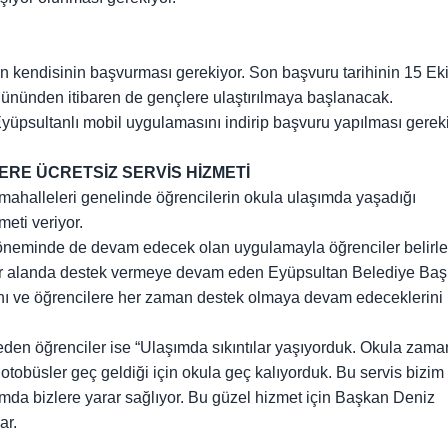
inin kendisinin başvurması gerekiyor. Son başvuru tarihinin 15 E
gününden itibaren de gençlere ulaştırılmaya başlanacak.
üpsultanlı mobil uygulamasını indirip başvuru yapılması gereki
RE ÜCRETSİZ SERVİS HİZMETİ
ahalleleri genelinde öğrencilerin okula ulaşımda yaşadığı
meti veriyor.
 döneminde de devam edecek olan uygulamayla öğrenciler belirl
e her alanda destek vermeye devam eden Eyüpsultan Belediye Baş
rını ve öğrencilere her zaman destek olmaya devam edeceklerini
eden öğrenciler ise “Ulaşımda sıkıntılar yaşıyorduk. Okula zam
tobüsler geç geldiği için okula geç kalıyorduk. Bu servis bizim 
mda bizlere yarar sağlıyor. Bu güzel hizmet için Başkan Deniz
ar.