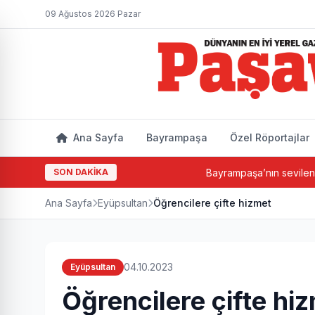
09 Ağustos 2026 Pazar
Ana Sayfa
Bayrampaşa
Özel Röportajlar
SON DAKİKA
Bayrampaşa’nın sevilen ismi Hacı Hal
Ana Sayfa
Eyüpsultan
Öğrencilere çifte hizmet
04.10.2023
Eyüpsultan
Öğrencilere çifte hi