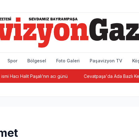
Spor
Bölgesel
Foto Galeri
Paşavizyon TV
Köş
it Paşalı’nın acı günü
Cevatpaşa'da Ada Bazlı Kentsel Dönüşü
zmet