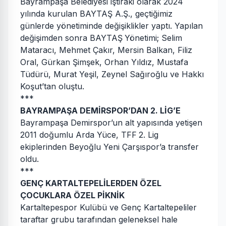
Bayrampaşa Belediyesi iştiraki olarak 2024
yılında kurulan BAYTAŞ A.Ş., geçtiğimiz
günlerde yönetiminde değişiklikler yaptı. Yapılan
değişimden sonra BAYTAŞ Yönetimi; Selim
Mataracı, Mehmet Çakır, Mersin Balkan, Filiz
Oral, Gürkan Şimşek, Orhan Yıldız, Mustafa
Tüdürü, Murat Yeşil, Zeynel Sağıroğlu ve Hakkı
Koşut’tan oluştu.
***
BAYRAMPAŞA DEMİRSPOR’DAN 2. LİG’E
Bayrampaşa Demirspor’un alt yapısında yetişen
2011 doğumlu Arda Yüce, TFF 2. Lig
ekiplerinden Beyoğlu Yeni Çarşıspor’a transfer
oldu.
***
GENÇ KARTALTEPELİLERDEN ÖZEL
ÇOCUKLARA ÖZEL PİKNİK
Kartaltepespor Kulübü ve Genç Kartaltepeliler
taraftar grubu tarafından geleneksel hale