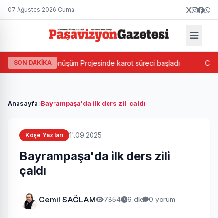
07 Ağustos 2026 Cuma
 Kentsel Dönüşüm Projesinde karot süreci başladı
SON DAKİKA
Cevatpaşa
Anasayfa
Bayrampaşa'da ilk ders zili çaldı
11.09.2025
Köşe Yazıları
Bayrampaşa'da ilk ders zili
çaldı
Cemil SAĞLAM
7854
6 dk
0 yorum