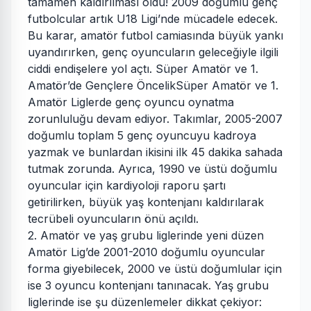
tamamen kaldırılması oldu! 2009 doğumlu genç
futbolcular artık U18 Ligi’nde mücadele edecek.
Bu karar, amatör futbol camiasında büyük yankı
uyandırırken, genç oyuncuların geleceğiyle ilgili
ciddi endişelere yol açtı. Süper Amatör ve 1.
Amatör’de Gençlere ÖncelikSüper Amatör ve 1.
Amatör Liglerde genç oyuncu oynatma
zorunluluğu devam ediyor. Takımlar, 2005-2007
doğumlu toplam 5 genç oyuncuyu kadroya
yazmak ve bunlardan ikisini ilk 45 dakika sahada
tutmak zorunda. Ayrıca, 1990 ve üstü doğumlu
oyuncular için kardiyoloji raporu şartı
getirilirken, büyük yaş kontenjanı kaldırılarak
tecrübeli oyuncuların önü açıldı.
2. Amatör ve yaş grubu liglerinde yeni düzen
Amatör Lig’de 2001-2010 doğumlu oyuncular
forma giyebilecek, 2000 ve üstü doğumlular için
ise 3 oyuncu kontenjanı tanınacak. Yaş grubu
liglerinde ise şu düzenlemeler dikkat çekiyor: