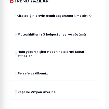
TREND YAZILAR
1
Kiraladığınız evin demirbaş arızası kime aittir?
2
Müteahhitlerin G belgesi çilesi ve çözümü
Hata yapan kişiler neden hatalarını kabul
3
etmezler
4
Felsefe ve ülkemiz
5
Paşa ve Vizyon üzerine...