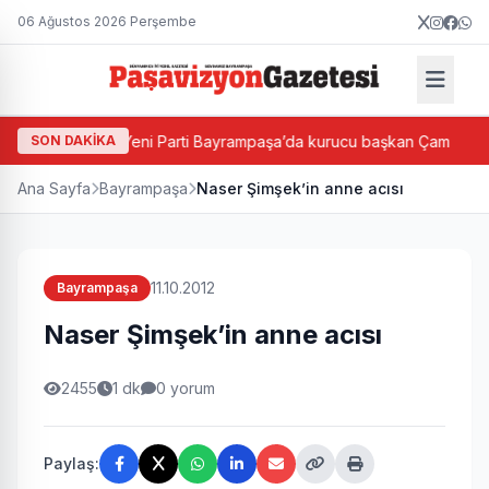
06 Ağustos 2026 Perşembe
Haftası
SON DAKİKA
Yeni Parti Bayrampaşa’da kurucu başkan Çam
Ana Sayfa
Bayrampaşa
Naser Şimşek’in anne acısı
11.10.2012
Bayrampaşa
Naser Şimşek’in anne acısı
2455
1 dk
0 yorum
Paylaş: