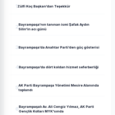
1
Zülfi Koç Başkan’dan Teşekkür
Bayrampaşa'nın tanınan ismi Şafak Aydın
2
Silin'in acı günü
3
Bayrampaşa’da Anahtar Parti’den güç gösterisi
4
Bayrampaşa’da dört koldan hizmet seferberliği
AK Parti Bayrampaşa Yönetimi Mesire Alanında
5
toplandı
Bayrampaşalı Av. Ali Cengiz Yılmaz, AK Parti
6
Gençlik Kolları MYK'sında