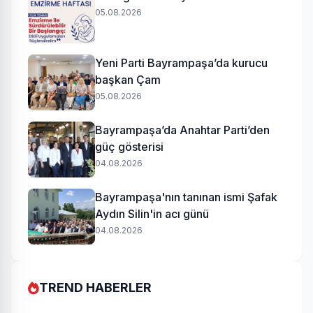
05.08.2026
Yeni Parti Bayrampaşa’da kurucu
başkan Çam
05.08.2026
Bayrampaşa’da Anahtar Parti’den
güç gösterisi
04.08.2026
Bayrampaşa'nın tanınan ismi Şafak
Aydın Silin'in acı günü
04.08.2026
TREND HABERLER