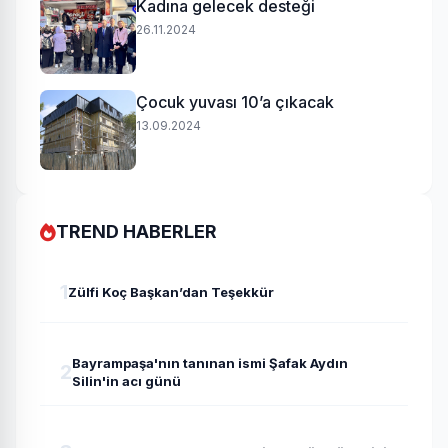
Kadına gelecek desteği
26.11.2024
Çocuk yuvası 10’a çıkacak
13.09.2024
TREND HABERLER
1
Zülfi Koç Başkan’dan Teşekkür
Bayrampaşa'nın tanınan ismi Şafak Aydın
2
Silin'in acı günü