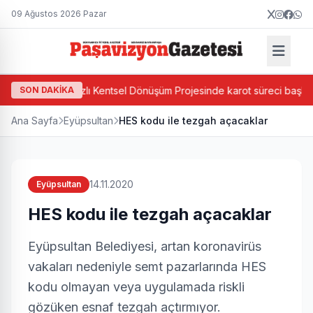
09 Ağustos 2026 Pazar
şa'da Ada Bazlı Kentsel Dönüşüm Projesinde karot süreci başladı
SON DAKİKA
Ana Sayfa
Eyüpsultan
HES kodu ile tezgah açacaklar
14.11.2020
Eyüpsultan
HES kodu ile tezgah açacaklar
Eyüpsultan Belediyesi, artan koronavirüs
vakaları nedeniyle semt pazarlarında HES
kodu olmayan veya uygulamada riskli
gözüken esnaf tezgah açtırmıyor.