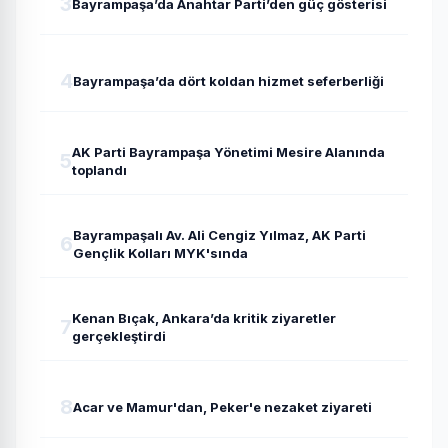
3
Bayrampaşa’da Anahtar Parti’den güç gösterisi
4
Bayrampaşa’da dört koldan hizmet seferberliği
AK Parti Bayrampaşa Yönetimi Mesire Alanında
5
toplandı
Bayrampaşalı Av. Ali Cengiz Yılmaz, AK Parti
6
Gençlik Kolları MYK'sında
Kenan Bıçak, Ankara’da kritik ziyaretler
7
gerçekleştirdi
8
Acar ve Mamur'dan, Peker'e nezaket ziyareti