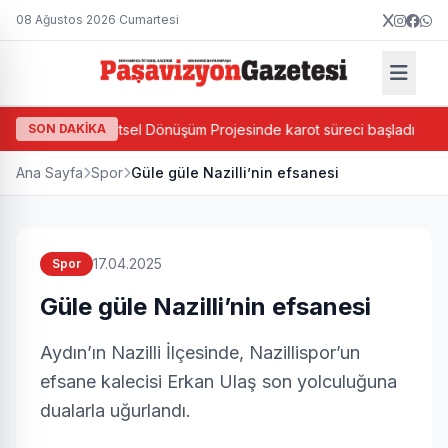
08 Ağustos 2026 Cumartesi
Ada Bazlı Kentsel Dönüşüm Projesinde karot süreci başladı
SON DAKİKA
Ana Sayfa
Spor
Güle güle Nazilli’nin efsanesi
17.04.2025
Spor
Güle güle Nazilli’nin efsanesi
Aydın’ın Nazilli İlçesinde, Nazillispor’un
efsane kalecisi Erkan Ulaş son yolculuğuna
dualarla uğurlandı.