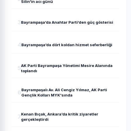
Silin'in acı günü
3
Bayrampaşa’da Anahtar Parti’den güç gösterisi
4
Bayrampaşa’da dört koldan hizmet seferberliği
AK Parti Bayrampaşa Yönetimi Mesire Alanında
5
toplandı
Bayrampaşalı Av. Ali Cengiz Yılmaz, AK Parti
6
Gençlik Kolları MYK'sında
Kenan Bıçak, Ankara’da kritik ziyaretler
7
gerçekleştirdi