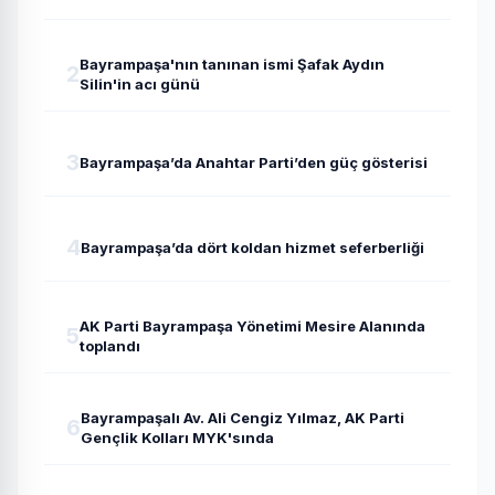
Bayrampaşa'nın tanınan ismi Şafak Aydın
2
Silin'in acı günü
3
Bayrampaşa’da Anahtar Parti’den güç gösterisi
4
Bayrampaşa’da dört koldan hizmet seferberliği
AK Parti Bayrampaşa Yönetimi Mesire Alanında
5
toplandı
Bayrampaşalı Av. Ali Cengiz Yılmaz, AK Parti
6
Gençlik Kolları MYK'sında