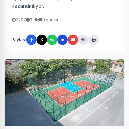
kazandırılıyor.
3207
2 dk
0 yorum
Paylaş: