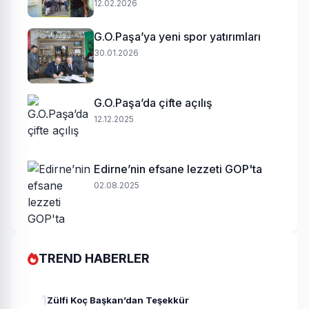
12.02.2026
G.O.Paşa’ya yeni spor yatırımları
30.01.2026
G.O.Paşa’da çifte açılış
12.12.2025
Edirne’nin efsane lezzeti GOP'ta
02.08.2025
TREND HABERLER
1
Zülfi Koç Başkan’dan Teşekkür