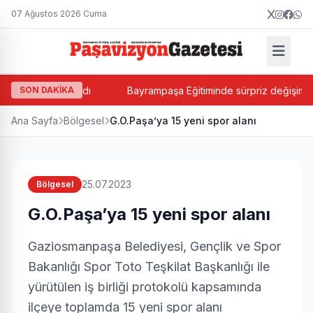
07 Ağustos 2026 Cuma
in Balkan atandı
SON DAKİKA
Bayrampaşa Eğitiminde sürpriz değişim! Suat
Ana Sayfa
Bölgesel
G.O.Paşa’ya 15 yeni spor alanı
25.07.2023
Bölgesel
G.O.Paşa’ya 15 yeni spor alanı
Gaziosmanpaşa Belediyesi, Gençlik ve Spor
Bakanlığı Spor Toto Teşkilat Başkanlığı ile
yürütülen iş birliği protokolü kapsamında
ilçeye toplamda 15 yeni spor alanı