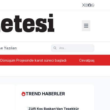
e Yazıları
 Projesinde karot süreci başladı
Cevatpaşa’da ada bazlı ken
TREND HABERLER
1
Zülfi Koç Başkan’dan Teşekkür