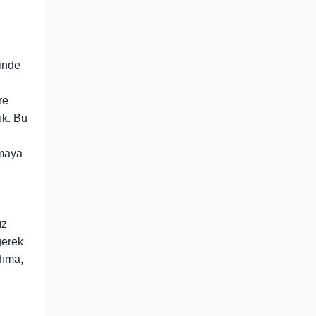
sinde
re
ık. Bu
şmaya
ız
gerek
dıma,