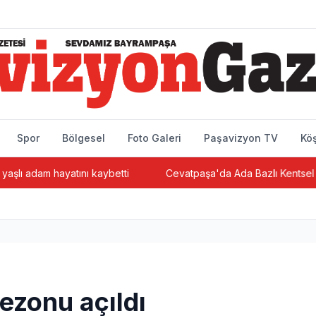
Spor
Bölgesel
Foto Galeri
Paşavizyon TV
Köş
am hayatını kaybetti
Cevatpaşa'da Ada Bazlı Kentsel Dönüşüm
sezonu açıldı