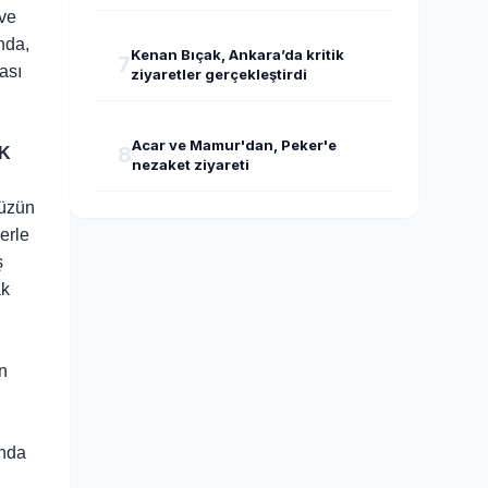
 ve
nda,
Kenan Bıçak, Ankara’da kritik
7
ası
ziyaretler gerçekleştirdi
Acar ve Mamur'dan, Peker'e
8
K
nezaket ziyareti
müzün
erle
ş
ak
an
ında