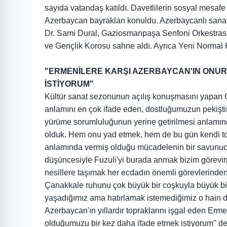
sayıda vatandaş katıldı. Davetlilerin sosyal mesafe
Azerbaycan bayrakları konuldu. Azerbaycanlı sanatç
Dr. Sami Dural, Gaziosmanpaşa Senfoni Orkestra
ve Gençlik Korosu sahne aldı. Ayrıca Yeni Normal 
"ERMENİLERE KARŞI AZERBAYCAN'IN ONU
İSTİYORUM"
Kültür sanat sezonunun açılış konuşmasını yapa
anlamını en çok ifade eden, dostluğumuzun pekiştiril
yürüme sorumluluğunun yerine getirilmesi anlamınd
olduk. Hem onu yad etmek, hem de bu gün kendi topra
anlamında vermiş olduğu mücadelenin bir savunucu
düşüncesiyle Fuzuli'yi burada anmak bizim görevi
nesillere taşımak her ecdadın önemli görevlerinden bi
Çanakkale ruhunu çok büyük bir coşkuyla büyük bir
yaşadığımız ama hatırlamak istemediğimiz o hain 
Azerbaycan'ın yıllardır topraklarını işgal eden E
olduğumuzu bir kez daha ifade etmek istiyorum" de