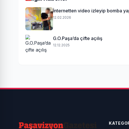
İnternetten video izleyip bomba yap
12.02.2026
G.O.Paşa’da çifte açılış
12.12.2025
KATEGOR