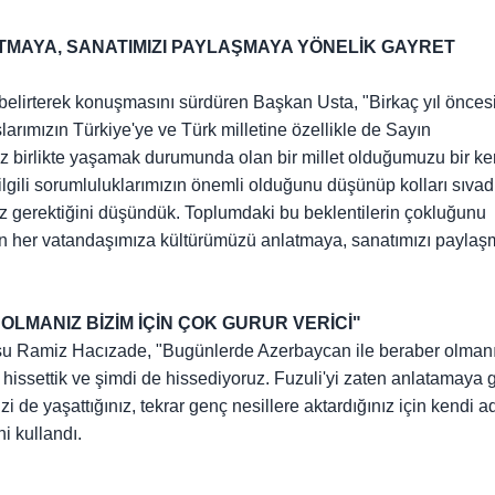
MAYA, SANATIMIZI PAYLAŞMAYA YÖNELİK GAYRET
ni belirterek konuşmasını sürdüren Başkan Usta, "Birkaç yıl önce
larımızın Türkiye'ye ve Türk milletine özellikle de Sayın
 birlikte yaşamak durumunda olan bir millet olduğumuzu bir ke
lgili sorumluluklarımızın önemli olduğunu düşünüp kolları sıvad
ız gerektiğini düşündük. Toplumdaki bu beklentilerin çokluğunu
sun her vatandaşımıza kültürümüzü anlatmaya, sanatımızı payla
MANIZ BİZİM İÇİN ÇOK GURUR VERİCİ"
u Ramiz Hacızade, "Bugünlerde Azerbaycan ile beraber olman
n hissettik ve şimdi de hissediyoruz. Fuzuli'yi zaten anlatamaya 
zi de yaşattığınız, tekrar genç nesillere aktardığınız için kendi a
ni kullandı.