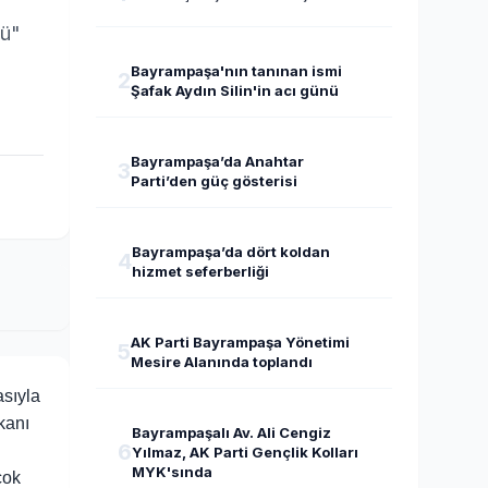
sü"
Bayrampaşa'nın tanınan ismi
2
Şafak Aydın Silin'in acı günü
Bayrampaşa’da Anahtar
3
Parti’den güç gösterisi
Bayrampaşa’da dört koldan
4
hizmet seferberliği
AK Parti Bayrampaşa Yönetimi
5
Mesire Alanında toplandı
sıyla
kanı
Bayrampaşalı Av. Ali Cengiz
6
Yılmaz, AK Parti Gençlik Kolları
MYK'sında
çok