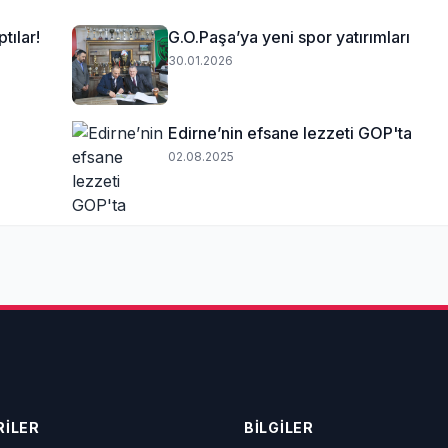
tılar!
G.O.Paşa’ya yeni spor yatırımları
30.01.2026
Edirne’nin efsane lezzeti GOP'ta
02.08.2025
İLER
BİLGİLER