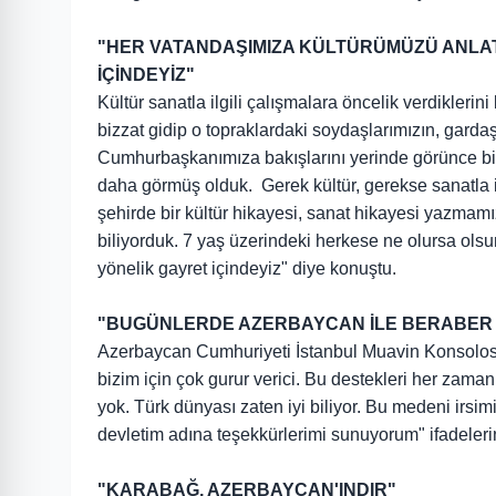
"HER VATANDAŞIMIZA KÜLTÜRÜMÜZÜ ANLAT
İÇİNDEYİZ"
Kültür sanatla ilgili çalışmalara öncelik verdikleri
bizzat gidip o topraklardaki soydaşlarımızın, gardaş
Cumhurbaşkanımıza bakışlarını yerinde görünce biz
daha görmüş olduk. Gerek kültür, gerekse sanatla i
şehirde bir kültür hikayesi, sanat hikayesi yazmam
biliyorduk. 7 yaş üzerindeki herkese ne olursa ol
yönelik gayret içindeyiz" diye konuştu.
"BUGÜNLERDE AZERBAYCAN İLE BERABER OL
Azerbaycan Cumhuriyeti İstanbul Muavin Konsolos
bizim için çok gurur verici. Bu destekleri her zama
yok. Türk dünyası zaten iyi biliyor. Bu medeni irsimi
devletim adına teşekkürlerimi sunuyorum" ifadeleri
"KARABAĞ, AZERBAYCAN'INDIR"