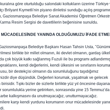
 kuralına göre oturtulduğu salondaki koltukların üzerine Türkiye
ı Brilyant Kıymetli'nin piyano dinletisi sunduğu açılış programı
sı, Gaziosmanpaşa Belediye Sanat Akademisi Öğretmen Orkestr
Karma Resim Sergisi de davetlilerin beğenisine sunuldu.
R MÜCADELESİNDE YANINDA OLDUĞUMUZU İFADE ETME
n Gaziosmanpaşa Belediye Başkanı Hasan Tahsin Usta, "Günü
mesi birlikte bir millet olmanın, iki devlet olmanın, gardaş ülkel
a çok büyük katkı sağlanmış Fuzuli ile bu programı adlandırmı
klarını, kendi değerlerini, kendi ülkesini ve sınırlarını korum
su, bir destekçisi olmanın da sorumluluğunu taşıdığımız
mizdir diye düşündük. Değerleri korumak, yaşatmak ve gelecek
risidir. Tıpkı bizler de sizlerle birlikte yüz yıl öncesine dayan
 sorumlulukla yerine getirirken, sonrasında yine 15 Temmuz'da
darbe kalkışmasını da unutmayacağız, unutturmayacağız.
rmenilere karşı kendi yurdunu korumanın onur mücadelesinde yan
di.