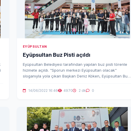
EYÜPSULTAN
Eyüpsultan Buz Pisti açıldı
k
Eyüpsultan Belediyesi tarafından yapılan buz pisti törenle
4
hizmete açıldı. "Sporun merkezi Eyüpsultan olacak"
sloganıyla yola çıkan Başkan Deniz Köken, Eyüpsultan Buz
Pisti'ni hizmete açtı.
14/06/2022 16:46
4970
2 dk
0