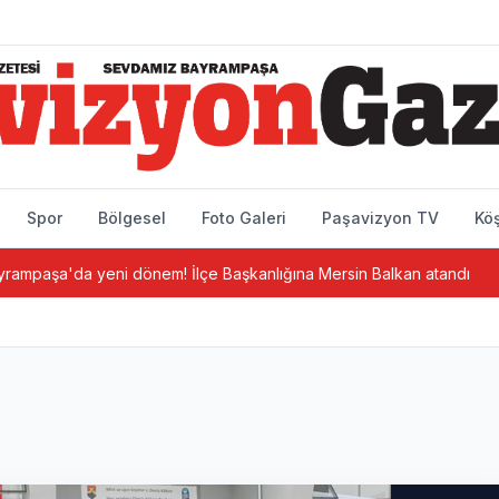
Spor
Bölgesel
Foto Galeri
Paşavizyon TV
Köş
önem! İlçe Başkanlığına Mersin Balkan atandı
Bayrampaşa Eği