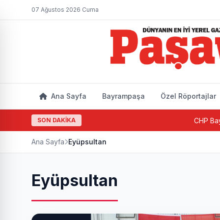
07 Ağustos 2026 Cuma
Ana Sayfa
Bayrampaşa
Özel Röportajlar
SON DAKİKA
CHP Bayrampaşa'da yeni d
Ana Sayfa
Eyüpsultan
Eyüpsultan