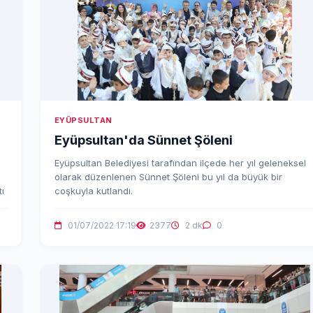
EYÜPSULTAN
Eyüpsultan'da Sünnet Şöleni
Eyüpsultan Belediyesi tarafından ilçede her yıl geleneksel
olarak düzenlenen Sünnet Şöleni bu yıl da büyük bir
ı
coşkuyla kutlandı.
01/07/2022 17:19
2377
2 dk
0