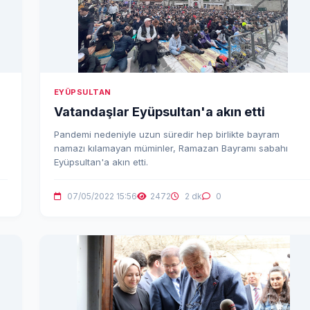
EYÜPSULTAN
Vatandaşlar Eyüpsultan'a akın etti
Pandemi nedeniyle uzun süredir hep birlikte bayram
namazı kılamayan müminler, Ramazan Bayramı sabahı
Eyüpsultan'a akın etti.
07/05/2022 15:56
2472
2 dk
0