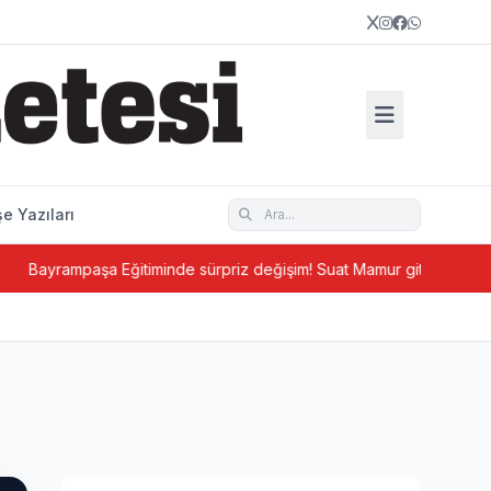
e Yazıları
timinde sürpriz değişim! Suat Mamur gitti, Hüseyin Aydın geldi