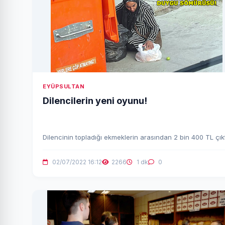
EYÜPSULTAN
Dilencilerin yeni oyunu!
Dilencinin topladığı ekmeklerin arasından 2 bin 400 TL çıkt
02/07/2022 16:12
2266
1 dk
0