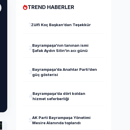
TREND HABERLER
1
Zülfi Koç Başkan’dan Teşekkür
Bayrampaşa'nın tanınan ismi
2
Şafak Aydın Silin'in acı günü
Bayrampaşa’da Anahtar Parti’den
3
güç gösterisi
Bayrampaşa’da dört koldan
4
hizmet seferberliği
AK Parti Bayrampaşa Yönetimi
5
Mesire Alanında toplandı