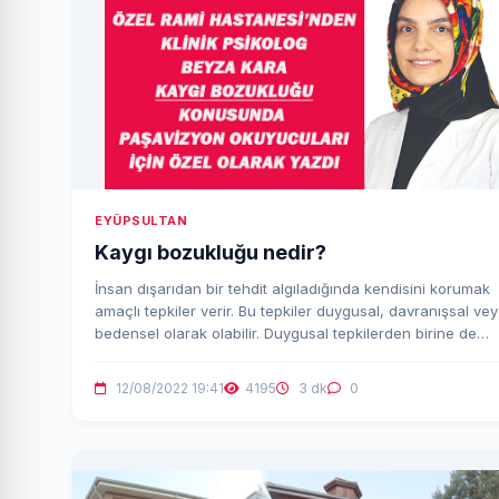
EYÜPSULTAN
Kaygı bozukluğu nedir?
İnsan dışarıdan bir tehdit algıladığında kendisini korumak
amaçlı tepkiler verir. Bu tepkiler duygusal, davranışsal ve
bedensel olarak olabilir. Duygusal tepkilerden birine de
kaygı diyebiliriz.
12/08/2022 19:41
4195
3 dk
0