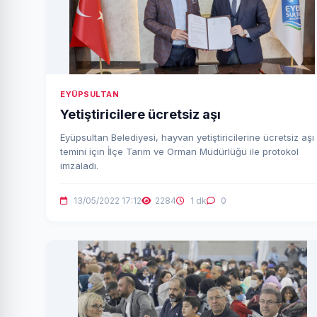
EYÜPSULTAN
Yetiştiricilere ücretsiz aşı
Eyüpsultan Belediyesi, hayvan yetiştiricilerine ücretsiz aşı
temini için İlçe Tarım ve Orman Müdürlüğü ile protokol
imzaladı.
13/05/2022 17:12
2284
1 dk
0