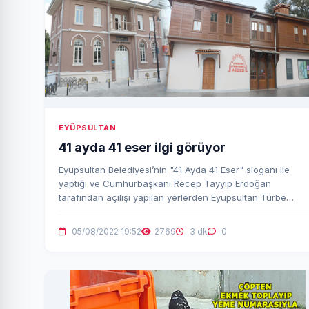
EYÜPSULTAN
41 ayda 41 eser ilgi görüyor
Eyüpsultan Belediyesi’nin "41 Ayda 41 Eser" sloganı ile
yaptığı ve Cumhurbaşkanı Recep Tayyip Erdoğan
tarafından açılışı yapılan yerlerden Eyüpsultan Türbe
Hamamı Müzesi ziyaretçilerin ilgi odağı oluyor.
05/08/2022 19:52
2769
3 dk
0