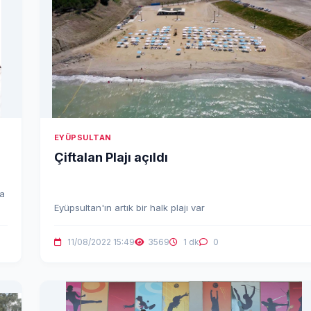
EYÜPSULTAN
Çiftalan Plajı açıldı
ya
Eyüpsultan'ın artık bir halk plajı var
11/08/2022 15:49
3569
1 dk
0