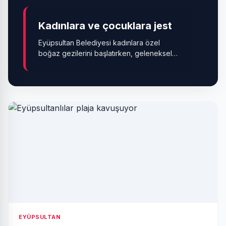
Kadınlara ve çocuklara jest
Eyüpsultan Belediyesi kadınlara özel
boğaz gezilerini başlatırken, geleneksel
olarak düzenlenen Sünnet Şöleni bu yıl
da devam ediyor.
EYÜPSULTAN