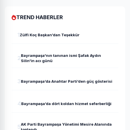
TREND HABERLER
1
Zülfi Koç Başkan’dan Teşekkür
Bayrampaşa'nın tanınan ismi Şafak Aydın
2
Silin'in acı günü
3
Bayrampaşa’da Anahtar Parti’den güç gösterisi
4
Bayrampaşa’da dört koldan hizmet seferberliği
AK Parti Bayrampaşa Yönetimi Mesire Alanında
5
toplandı