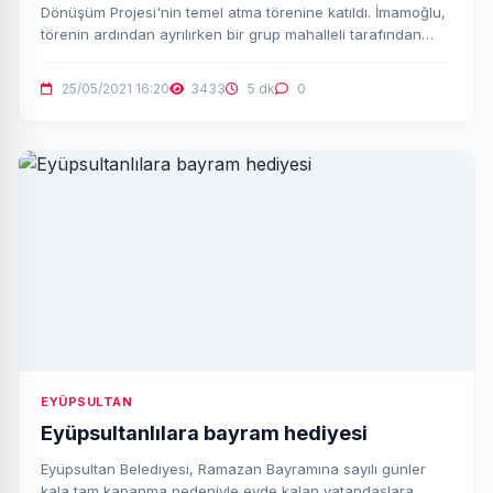
Dönüşüm Projesi'nin temel atma törenine katıldı. İmamoğlu,
törenin ardından ayrılırken bir grup mahalleli tarafından
protesto edildi.
25/05/2021 16:20
3433
5 dk
0
EYÜPSULTAN
Eyüpsultanlılara bayram hediyesi
Eyüpsultan Belediyesi, Ramazan Bayramına sayılı günler
kala tam kapanma nedeniyle evde kalan vatandaşlara