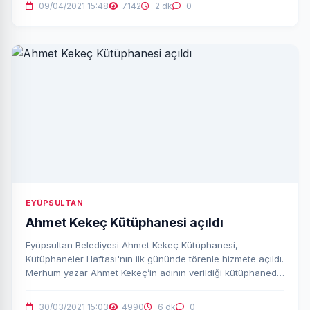
09/04/2021 15:48
7142
2 dk
0
EYÜPSULTAN
Ahmet Kekeç Kütüphanesi açıldı
Eyüpsultan Belediyesi Ahmet Kekeç Kütüphanesi,
Kütüphaneler Haftası'nın ilk gününde törenle hizmete açıldı.
Merhum yazar Ahmet Kekeç’in adının verildiği kütüphanede
10 bin kitap bulunuyor.
30/03/2021 15:03
4990
6 dk
0