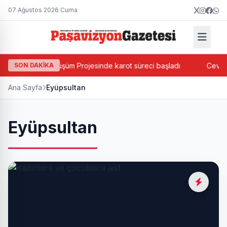
07 Ağustos 2026 Cuma
ntsel Dönüşüm Projesinde karot süreci başladı
SON DAKİKA
Cevatpaşa’da 
Ana Sayfa
Eyüpsultan
Eyüpsultan