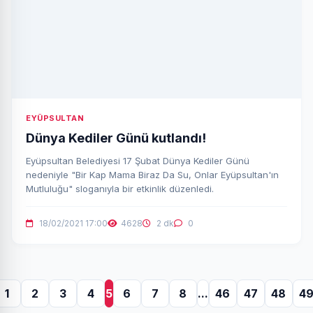
EYÜPSULTAN
Dünya Kediler Günü kutlandı!
Eyüpsultan Belediyesi 17 Şubat Dünya Kediler Günü
nedeniyle "Bir Kap Mama Biraz Da Su, Onlar Eyüpsultan'ın
Mutluluğu" sloganıyla bir etkinlik düzenledi.
18/02/2021 17:00
4628
2 dk
0
1
2
3
4
5
6
7
8
...
46
47
48
4