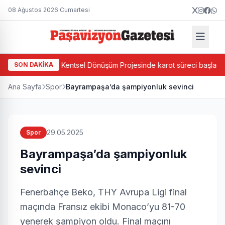
08 Ağustos 2026 Cumartesi
a'da Ada Bazlı Kentsel Dönüşüm Projesinde karot süreci başladı
SON DAKİKA
Ana Sayfa
Spor
Bayrampaşa’da şampiyonluk sevinci
29.05.2025
Spor
Bayrampaşa’da şampiyonluk
sevinci
Fenerbahçe Beko, THY Avrupa Ligi final
maçında Fransız ekibi Monaco’yu 81-70
yenerek şampiyon oldu. Final maçını