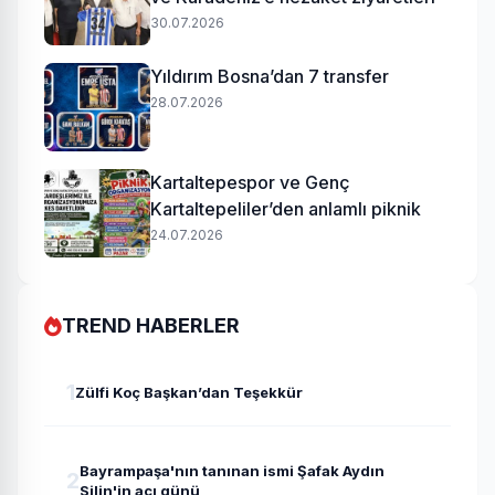
30.07.2026
Yıldırım Bosna’dan 7 transfer
28.07.2026
Kartaltepespor ve Genç
Kartaltepeliler’den anlamlı piknik
24.07.2026
TREND HABERLER
1
Zülfi Koç Başkan’dan Teşekkür
Bayrampaşa'nın tanınan ismi Şafak Aydın
2
Silin'in acı günü