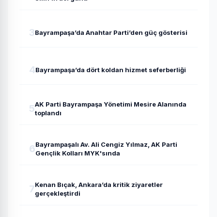
3
Bayrampaşa’da Anahtar Parti’den güç gösterisi
4
Bayrampaşa’da dört koldan hizmet seferberliği
AK Parti Bayrampaşa Yönetimi Mesire Alanında
5
toplandı
Bayrampaşalı Av. Ali Cengiz Yılmaz, AK Parti
6
Gençlik Kolları MYK'sında
Kenan Bıçak, Ankara’da kritik ziyaretler
7
gerçekleştirdi