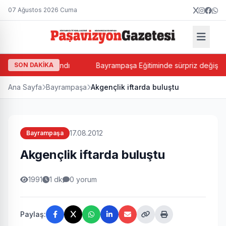
07 Ağustos 2026 Cuma
rsin Balkan atandı
SON DAKİKA
Bayrampaşa Eğitiminde sürpriz değişim! Su
Ana Sayfa
Bayrampaşa
Akgençlik iftarda buluştu
17.08.2012
Bayrampaşa
Akgençlik iftarda buluştu
1991
1 dk
0 yorum
Paylaş: