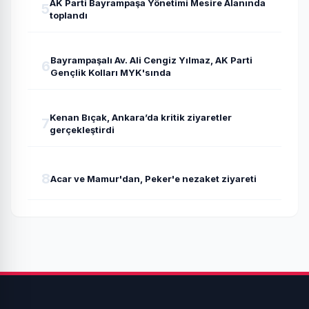
AK Parti Bayrampaşa Yönetimi Mesire Alanında
5
toplandı
Bayrampaşalı Av. Ali Cengiz Yılmaz, AK Parti
6
Gençlik Kolları MYK'sında
Kenan Bıçak, Ankara’da kritik ziyaretler
7
gerçekleştirdi
8
Acar ve Mamur'dan, Peker'e nezaket ziyareti