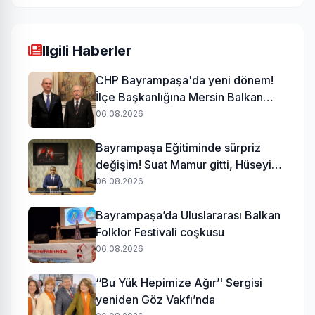
Ilgili Haberler
CHP Bayrampaşa'da yeni dönem!
İlçe Başkanlığına Mersin Balkan
atandı
06.08.2026
Bayrampaşa Eğitiminde sürpriz
değişim! Suat Mamur gitti, Hüseyin
Aydın geldi
06.08.2026
Bayrampaşa’da Uluslararası Balkan
Folklor Festivali coşkusu
06.08.2026
‘‘Bu Yük Hepimize Ağır’' Sergisi
yeniden Göz Vakfı’nda