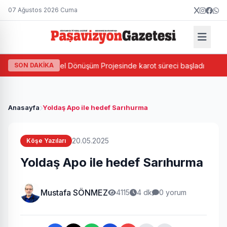
07 Ağustos 2026 Cuma
a Bazlı Kentsel Dönüşüm Projesinde karot süreci başladı
SON DAKİKA
Cev
Anasayfa
Yoldaş Apo ile hedef Sarıhurma
20.05.2025
Köşe Yazıları
Yoldaş Apo ile hedef Sarıhurma
Mustafa SÖNMEZ
4115
4 dk
0 yorum