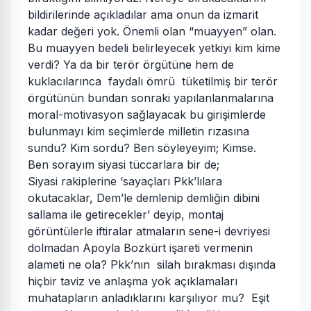
bildirilerinde açıkladılar ama onun da izmarit
kadar değeri yok. Önemli olan “muayyen” olan.
Bu muayyen bedeli belirleyecek yetkiyi kim kime
verdi? Ya da bir terör örgütüne hem de
kuklacılarınca faydalı ömrü tüketilmiş bir terör
örgütünün bundan sonraki yapılanlanmalarına
moral-motivasyon sağlayacak bu girişimlerde
bulunmayı kim seçimlerde milletin rızasına
sundu? Kim sordu? Ben söyleyeyim; Kimse.
Ben sorayım siyasi tüccarlara bir de;
Siyasi rakiplerine ‘sayaçları Pkk’lılara
okutacaklar, Dem’le demlenip demliğin dibini
sallama ile getirecekler’ deyip, montaj
görüntülerle iftiralar atmaların sene-i devriyesi
dolmadan Apoyla Bozkürt işareti vermenin
alameti ne ola? Pkk’nın silah bırakması dışında
hiçbir taviz ve anlaşma yok açıklamaları
muhatapların anladıklarını karşılıyor mu? Eşit