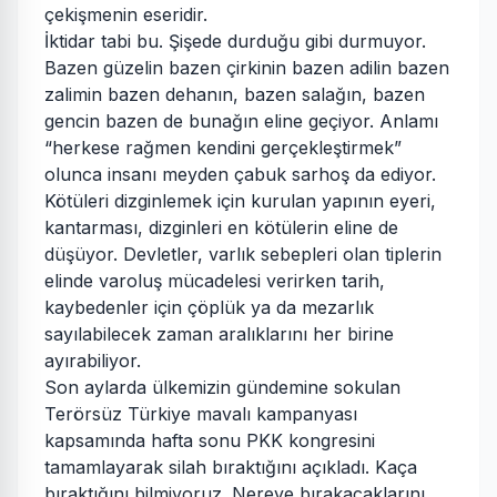
çekişmenin eseridir.
İktidar tabi bu. Şişede durduğu gibi durmuyor.
Bazen güzelin bazen çirkinin bazen adilin bazen
zalimin bazen dehanın, bazen salağın, bazen
gencin bazen de bunağın eline geçiyor. Anlamı
“herkese rağmen kendini gerçekleştirmek”
olunca insanı meyden çabuk sarhoş da ediyor.
Kötüleri dizginlemek için kurulan yapının eyeri,
kantarması, dizginleri en kötülerin eline de
düşüyor. Devletler, varlık sebepleri olan tiplerin
elinde varoluş mücadelesi verirken tarih,
kaybedenler için çöplük ya da mezarlık
sayılabilecek zaman aralıklarını her birine
ayırabiliyor.
Son aylarda ülkemizin gündemine sokulan
Terörsüz Türkiye mavalı kampanyası
kapsamında hafta sonu PKK kongresini
tamamlayarak silah bıraktığını açıkladı. Kaça
bıraktığını bilmiyoruz. Nereye bırakacaklarını