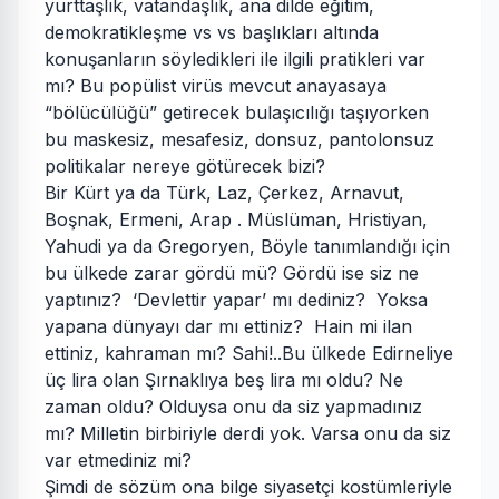
yurttaşlık, vatandaşlık, ana dilde eğitim,
demokratikleşme vs vs başlıkları altında
konuşanların söyledikleri ile ilgili pratikleri var
mı? Bu popülist virüs mevcut anayasaya
“bölücülüğü” getirecek bulaşıcılığı taşıyorken
bu maskesiz, mesafesiz, donsuz, pantolonsuz
politikalar nereye götürecek bizi?
Bir Kürt ya da Türk, Laz, Çerkez, Arnavut,
Boşnak, Ermeni, Arap . Müslüman, Hristiyan,
Yahudi ya da Gregoryen, Böyle tanımlandığı için
bu ülkede zarar gördü mü? Gördü ise siz ne
yaptınız? ‘Devlettir yapar’ mı dediniz? Yoksa
yapana dünyayı dar mı ettiniz? Hain mi ilan
ettiniz, kahraman mı? Sahi!..Bu ülkede Edirneliye
üç lira olan Şırnaklıya beş lira mı oldu? Ne
zaman oldu? Olduysa onu da siz yapmadınız
mı? Milletin birbiriyle derdi yok. Varsa onu da siz
var etmediniz mi?
Şimdi de sözüm ona bilge siyasetçi kostümleriyle