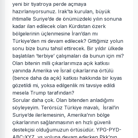
yeni bir tiyatroya perde açmaya
hazırlanıyorsunuz. Irak’ta kurulan, büyük
ihtimalle Suriye’de de önümüzdeki yılın sonuna
kadar ilan edilecek olan Kürdistan özerk
bölgelerinin üçlenmesine İran’dan mı
Türkiye’den mi devam edilecek? Gittiğimiz yolun
sonu bize bunu tahsil ettirecek. Bir yıldır ülkede
başlatılan ‘terbiye’ çalışmaları da bunun için mi?
Olan bitenin milli çıkarlarımıza açık katkısı
yanında Amerika ve İsrail çıkarlarına örtülü
(bence daha da açık) katkısı hakkında bir kıyas
gözetildi mi, yoksa edilgenlik mi tavsiye edildi
mesela Trump tarafından?
Sorular daha çok. Olan bitenden anladığımı
söyleyeyim. Terörsüz Türkiye mavalı, İsrail’in
Suriye’de ilerlemesinin, Amerika’nın bölge
çıkarlarının sağlanmasının en hızlı güvenli
destekçisi olduğumuzun örtüsüdür. YPG-PYD-
ABC-XYZ vs yoluna devam ederken Pkk’nın