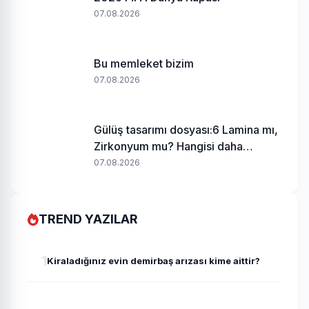
07.08.2026
Bu memleket bizim
07.08.2026
Gülüş tasarımı dosyası:6 Lamina mı,
Zirkonyum mu? Hangisi daha
uygundur?
07.08.2026
TREND YAZILAR
1
Kiraladığınız evin demirbaş arızası kime aittir?