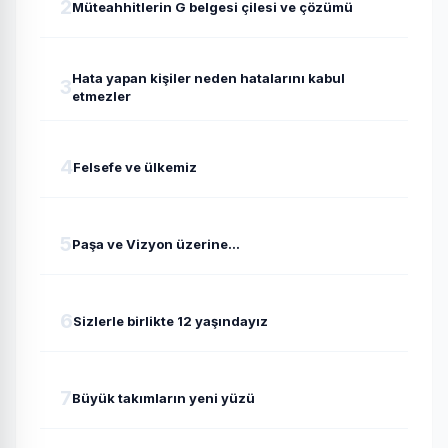
2
Müteahhitlerin G belgesi çilesi ve çözümü
Hata yapan kişiler neden hatalarını kabul
3
etmezler
4
Felsefe ve ülkemiz
5
Paşa ve Vizyon üzerine...
6
Sizlerle birlikte 12 yaşındayız
7
Büyük takımların yeni yüzü