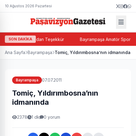
10 Ağustos 2026 Pazartesi
Hacı Halit Paşalı'dan Teşekkür
SON DAKİKA
Bayrampaşa Amatör Spor Kulüpl
Ana Sayfa
Bayrampaşa
Tomiç, Yıldırımbosna’nın idmanında
07.07.2011
Bayrampaşa
Tomiç, Yıldırımbosna’nın
idmanında
2378
1 dk
0 yorum