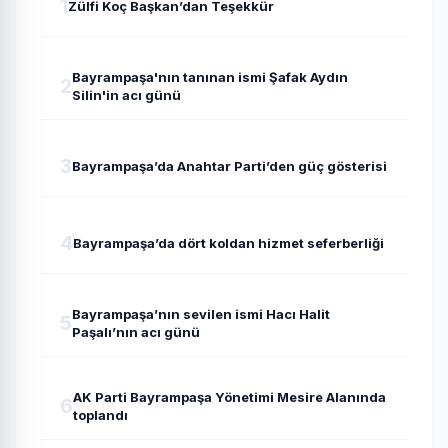
1
Zülfi Koç Başkan’dan Teşekkür
Bayrampaşa'nın tanınan ismi Şafak Aydın
2
Silin'in acı günü
3
Bayrampaşa’da Anahtar Parti’den güç gösterisi
4
Bayrampaşa’da dört koldan hizmet seferberliği
Bayrampaşa’nın sevilen ismi Hacı Halit
5
Paşalı’nın acı günü
AK Parti Bayrampaşa Yönetimi Mesire Alanında
6
toplandı