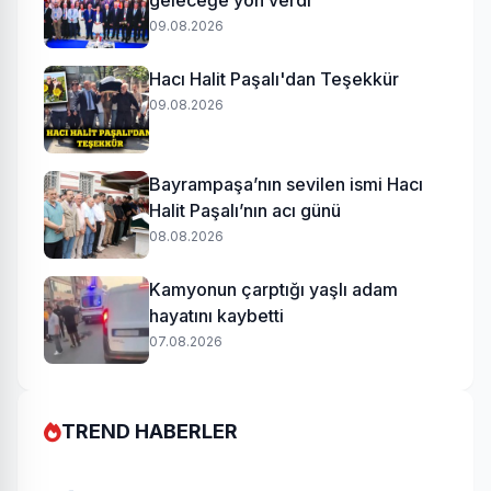
geleceğe yön verdi
09.08.2026
Hacı Halit Paşalı'dan Teşekkür
09.08.2026
Bayrampaşa’nın sevilen ismi Hacı
Halit Paşalı’nın acı günü
08.08.2026
Kamyonun çarptığı yaşlı adam
hayatını kaybetti
07.08.2026
TREND HABERLER