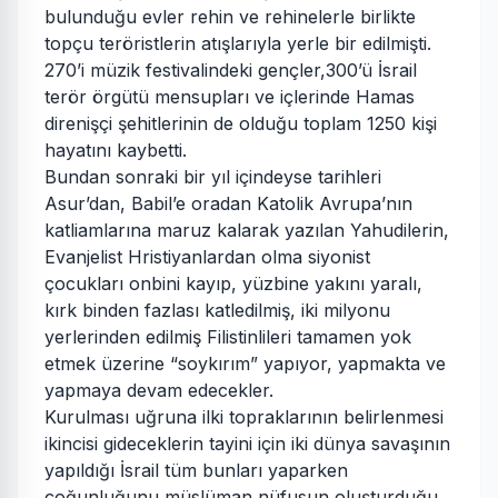
bulunduğu evler rehin ve rehinelerle birlikte
topçu teröristlerin atışlarıyla yerle bir edilmişti.
270’i müzik festivalindeki gençler,300’ü İsrail
terör örgütü mensupları ve içlerinde Hamas
direnişçi şehitlerinin de olduğu toplam 1250 kişi
hayatını kaybetti.
Bundan sonraki bir yıl içindeyse tarihleri
Asur’dan, Babil’e oradan Katolik Avrupa’nın
katliamlarına maruz kalarak yazılan Yahudilerin,
Evanjelist Hristiyanlardan olma siyonist
çocukları onbini kayıp, yüzbine yakını yaralı,
kırk binden fazlası katledilmiş, iki milyonu
yerlerinden edilmiş Filistinlileri tamamen yok
etmek üzerine “soykırım” yapıyor, yapmakta ve
yapmaya devam edecekler.
Kurulması uğruna ilki topraklarının belirlenmesi
ikincisi gideceklerin tayini için iki dünya savaşının
yapıldığı İsrail tüm bunları yaparken
çoğunluğunu müslüman nüfusun oluşturduğu