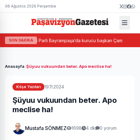
06 Ağustos 2026 Perşembe
ası
SON DAKİKA
Yeni Parti Bayrampaşa’da kurucu başkan Çam
Bay
Anasayfa
Şüyuu vukuundan beter. Apo meclise ha!
19.11.2024
Köşe Yazıları
Şüyuu vukuundan beter. Apo
meclise ha!
Mustafa SÖNMEZ
1698
4 dk
0 yorum