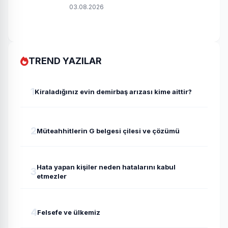
03.08.2026
TREND YAZILAR
1
Kiraladığınız evin demirbaş arızası kime aittir?
2
Müteahhitlerin G belgesi çilesi ve çözümü
Hata yapan kişiler neden hatalarını kabul
3
etmezler
4
Felsefe ve ülkemiz