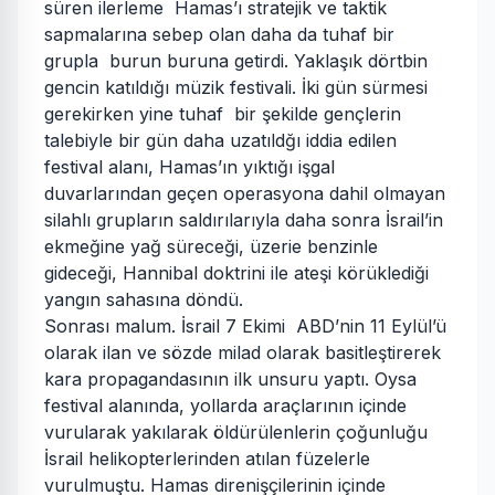
süren ilerleme Hamas’ı stratejik ve taktik
sapmalarına sebep olan daha da tuhaf bir
grupla burun buruna getirdi. Yaklaşık dörtbin
gencin katıldığı müzik festivali. İki gün sürmesi
gerekirken yine tuhaf bir şekilde gençlerin
talebiyle bir gün daha uzatıldğı iddia edilen
festival alanı, Hamas’ın yıktığı işgal
duvarlarından geçen operasyona dahil olmayan
silahlı grupların saldırılarıyla daha sonra İsrail’in
ekmeğine yağ süreceği, üzerie benzinle
gideceği, Hannibal doktrini ile ateşi körüklediği
yangın sahasına döndü.
Sonrası malum. İsrail 7 Ekimi ABD’nin 11 Eylül’ü
olarak ilan ve sözde milad olarak basitleştirerek
kara propagandasının ilk unsuru yaptı. Oysa
festival alanında, yollarda araçlarının içinde
vurularak yakılarak öldürülenlerin çoğunluğu
İsrail helikopterlerinden atılan füzelerle
vurulmuştu. Hamas direnişçilerinin içinde