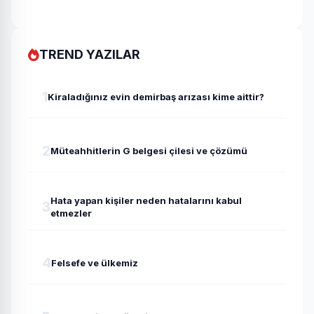
TREND YAZILAR
1
Kiraladığınız evin demirbaş arızası kime aittir?
2
Müteahhitlerin G belgesi çilesi ve çözümü
Hata yapan kişiler neden hatalarını kabul
3
etmezler
4
Felsefe ve ülkemiz