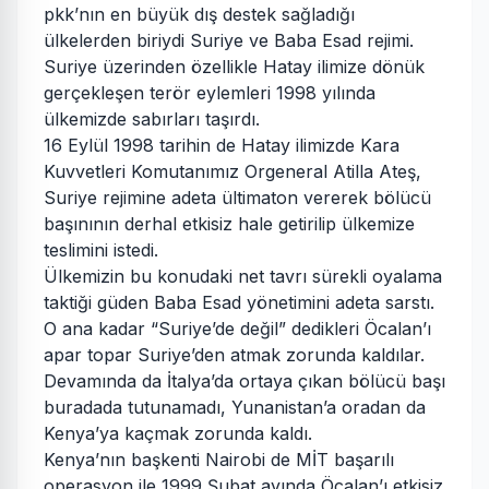
pkk’nın en büyük dış destek sağladığı
ülkelerden biriydi Suriye ve Baba Esad rejimi.
Suriye üzerinden özellikle Hatay ilimize dönük
gerçekleşen terör eylemleri 1998 yılında
ülkemizde sabırları taşırdı.
16 Eylül 1998 tarihin de Hatay ilimizde Kara
Kuvvetleri Komutanımız Orgeneral Atilla Ateş,
Suriye rejimine adeta ültimaton vererek bölücü
başınının derhal etkisiz hale getirilip ülkemize
teslimini istedi.
Ülkemizin bu konudaki net tavrı sürekli oyalama
taktiği güden Baba Esad yönetimini adeta sarstı.
O ana kadar “Suriye’de değil” dedikleri Öcalan’ı
apar topar Suriye’den atmak zorunda kaldılar.
Devamında da İtalya’da ortaya çıkan bölücü başı
buradada tutunamadı, Yunanistan’a oradan da
Kenya’ya kaçmak zorunda kaldı.
Kenya’nın başkenti Nairobi de MİT başarılı
operasyon ile 1999 Şubat ayında Öcalan’ı etkisiz