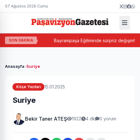
07 Ağustos 2026 Cuma
 Balkan atandı
SON DAKİKA
Bayrampaşa Eğitiminde sürpriz değişim! Suat M
Anasayfa
Suriye
15.01.2025
Köşe Yazıları
Suriye
Bekir Taner ATEŞ
1922
4 dk
0 yorum