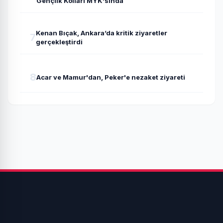
Gençlik Kolları MYK'sında
Kenan Bıçak, Ankara’da kritik ziyaretler
7
gerçekleştirdi
8
Acar ve Mamur'dan, Peker'e nezaket ziyareti