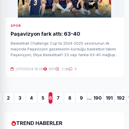
SPOR
Paşavizyon fark attı: 63-40
Basketball Challenge Cup'ta 2024-2025 sezonunun ilk
maçında Paşavizyon gazetesinin kurduğu basketbol takımı
Paşavizyon, Etiya Basketball’ı 23 sayı farkla 63-40 mağlup
ederek sezona galibiyetle başladı.
21/11/2024 16:20
5911
2 dk
0
2
3
4
5
6
7
8
9
...
190
191
192
TREND HABERLER