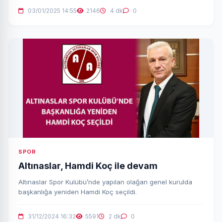
03/01/2025 14:55
2146
4 dk
0
SPOR
Altınaslar, Hamdi Koç ile devam
Altınaslar Spor Kulübü’nde yapılan olağan genel kurulda
başkanlığa yeniden Hamdi Koç seçildi.
31/12/2024 16:32
5591
2 dk
0