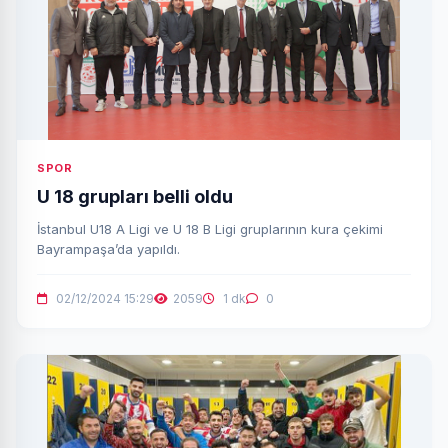
SPOR
U 18 grupları belli oldu
İstanbul U18 A Ligi ve U 18 B Ligi gruplarının kura çekimi
Bayrampaşa’da yapıldı.
02/12/2024 15:29
2059
1 dk
0