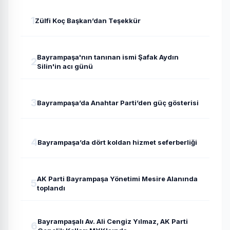
1
Zülfi Koç Başkan’dan Teşekkür
Bayrampaşa'nın tanınan ismi Şafak Aydın
2
Silin'in acı günü
3
Bayrampaşa’da Anahtar Parti’den güç gösterisi
4
Bayrampaşa’da dört koldan hizmet seferberliği
AK Parti Bayrampaşa Yönetimi Mesire Alanında
5
toplandı
Bayrampaşalı Av. Ali Cengiz Yılmaz, AK Parti
6