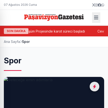
07 Ağustos 2026 Cuma
l Dönüşüm Projesinde karot süreci başladı
SON DAKİKA
Cevatpaşa’da ada
Ana Sayfa
Spor
Spor