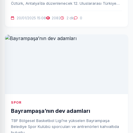
Öztürk, Antalya’da düzenlenecek 12. Uluslararası Türkiye
Açık Taekwondo Turnuvası’nda milli takım adına yarışacak.
20/01/2025 15:08
2082
2 dk
0
SPOR
Bayrampaşa’nın dev adamları
TBF Bölgesel Basketbol Ligi’ne yükselen Bayrampaşa
Belediye Spor Kulübü sporcuları ve antrenörleri kahvaltıda
buluştu.