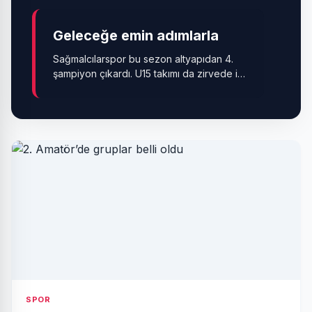
Geleceğe emin adımlarla
Sağmalcılarspor bu sezon altyapıdan 4.
şampiyon çıkardı. U15 takımı da zirvede ipi
göğüsledi.
SPOR