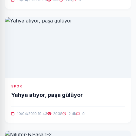
SPOR
Yahya atıyor, paşa gülüyor
10/04/2010 19:43
2038
2 dk
0