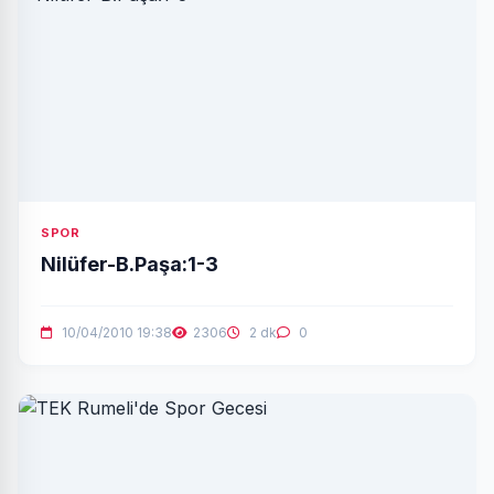
SPOR
Nilüfer-B.Paşa:1-3
10/04/2010 19:38
2306
2 dk
0