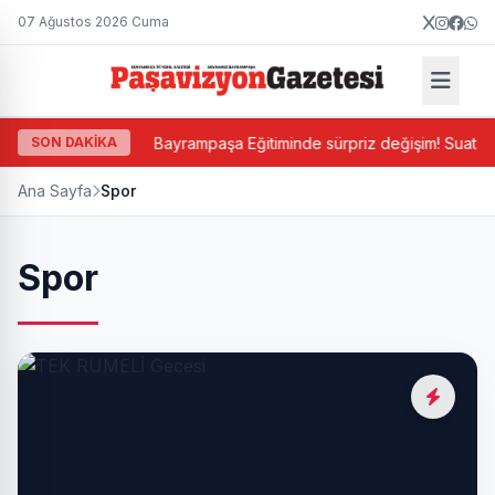
07 Ağustos 2026 Cuma
n atandı
SON DAKİKA
Bayrampaşa Eğitiminde sürpriz değişim! Suat Mamur gi
Ana Sayfa
Spor
Spor