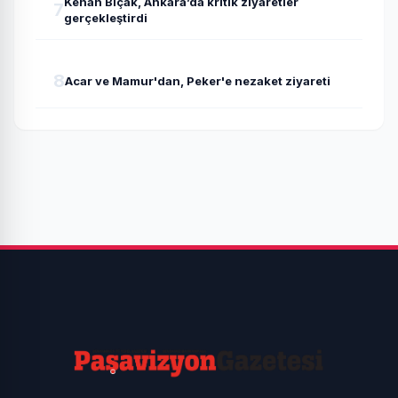
Kenan Bıçak, Ankara’da kritik ziyaretler
7
gerçekleştirdi
8
Acar ve Mamur'dan, Peker'e nezaket ziyareti