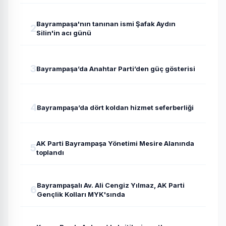
Bayrampaşa'nın tanınan ismi Şafak Aydın
2
Silin'in acı günü
3
Bayrampaşa’da Anahtar Parti’den güç gösterisi
4
Bayrampaşa’da dört koldan hizmet seferberliği
AK Parti Bayrampaşa Yönetimi Mesire Alanında
5
toplandı
Bayrampaşalı Av. Ali Cengiz Yılmaz, AK Parti
6
Gençlik Kolları MYK'sında