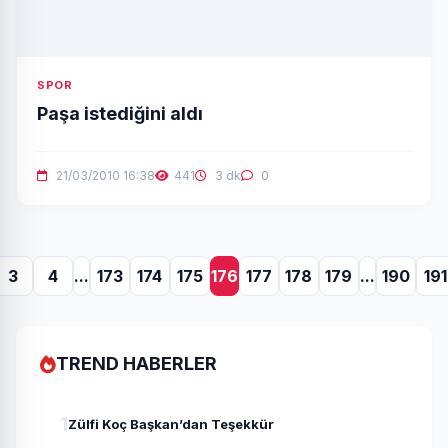
SPOR
Paşa istediğini aldı
21/03/2010 16:38
441
3 dk
0
3
4
...
173
174
175
176
177
178
179
...
190
191
TREND HABERLER
1
Zülfi Koç Başkan’dan Teşekkür