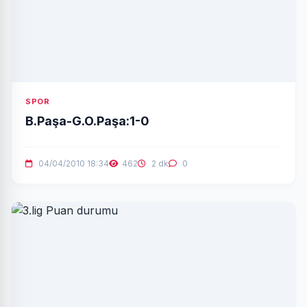
SPOR
B.Paşa-G.O.Paşa:1-0
04/04/2010 18:34
462
2 dk
0