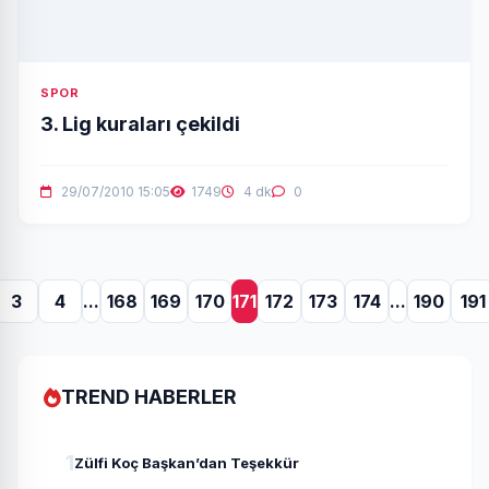
SPOR
3. Lig kuraları çekildi
29/07/2010 15:05
1749
4 dk
0
3
4
...
168
169
170
171
172
173
174
...
190
191
TREND HABERLER
1
Zülfi Koç Başkan’dan Teşekkür