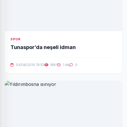
SPOR
Tunaspor’da neşeli idman
04/08/2010 19:55
1861
1 dk
0