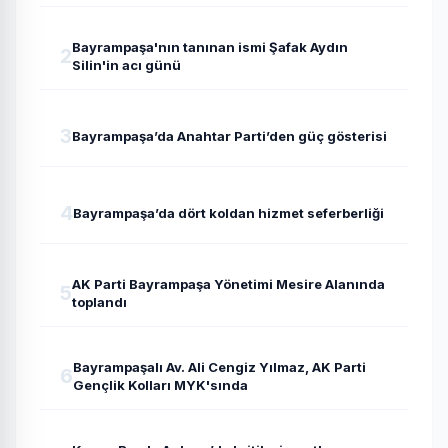
Bayrampaşa'nın tanınan ismi Şafak Aydın
2
Silin'in acı günü
3
Bayrampaşa’da Anahtar Parti’den güç gösterisi
4
Bayrampaşa’da dört koldan hizmet seferberliği
AK Parti Bayrampaşa Yönetimi Mesire Alanında
5
toplandı
Bayrampaşalı Av. Ali Cengiz Yılmaz, AK Parti
6
Gençlik Kolları MYK'sında