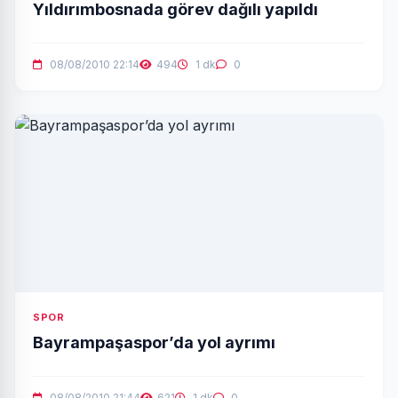
Yıldırımbosnada görev dağılı yapıldı
08/08/2010 22:14
494
1 dk
0
SPOR
Bayrampaşaspor’da yol ayrımı
08/08/2010 21:44
621
1 dk
0