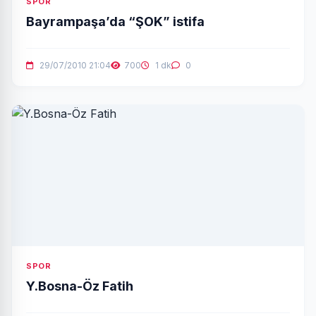
SPOR
Bayrampaşa’da “ŞOK” istifa
29/07/2010 21:04
700
1 dk
0
SPOR
Y.Bosna-Öz Fatih