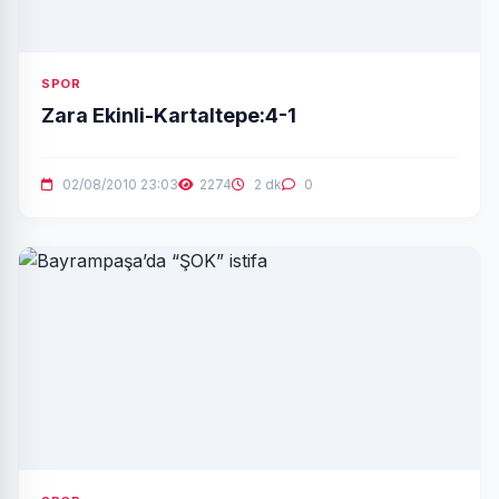
SPOR
Zara Ekinli-Kartaltepe:4-1
02/08/2010 23:03
2274
2 dk
0