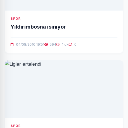
SPOR
Yıldırımbosna ısınıyor
04/08/2010 19:51
594
1 dk
0
SPOR