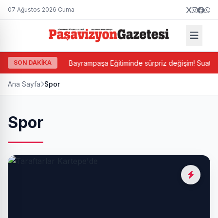
07 Ağustos 2026 Cuma
n atandı
SON DAKİKA
Bayrampaşa Eğitiminde sürpriz değişim! Suat Mamur gi
Ana Sayfa
Spor
Spor