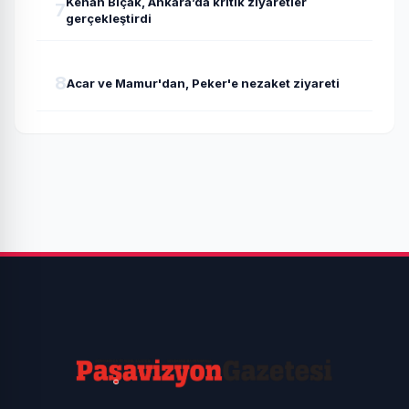
Kenan Bıçak, Ankara’da kritik ziyaretler
7
gerçekleştirdi
8
Acar ve Mamur'dan, Peker'e nezaket ziyareti