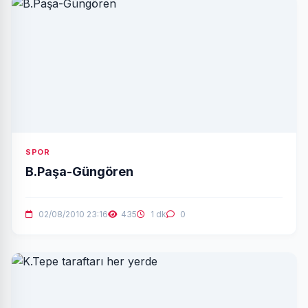
SPOR
B.Paşa-Güngören
02/08/2010 23:16
435
1 dk
0