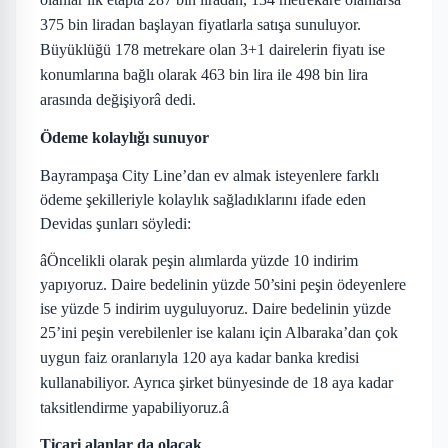
375 bin liradan başlayan fiyatlarla satışa sunuluyor.
Büyüklüğü
178 metrekare
olan 3+1 dairelerin fiyatı ise
konumlarına bağlı olarak 463 bin lira ile 498 bin lira
arasında değişiyorâ dedi.
Ödeme kolaylığı sunuyor
Bayrampaşa City Line’dan ev almak isteyenlere farklı
ödeme şekilleriyle kolaylık sağladıklarını ifade eden
Devidas şunları söyledi:
âÖncelikli olarak peşin alımlarda yüzde 10 indirim
yapıyoruz. Daire bedelinin yüzde 50’sini peşin ödeyenlere
ise yüzde 5 indirim uyguluyoruz. Daire bedelinin yüzde
25’ini peşin verebilenler ise kalanı için Albaraka’dan
çok
uygun faiz oranlarıyla
120 aya kadar banka kredisi
kullanabiliyor. Ayrıca şirket bünyesinde de
18
aya kadar
taksitlendirme yapabiliyoruz.â
Ticari alanlar da olacak