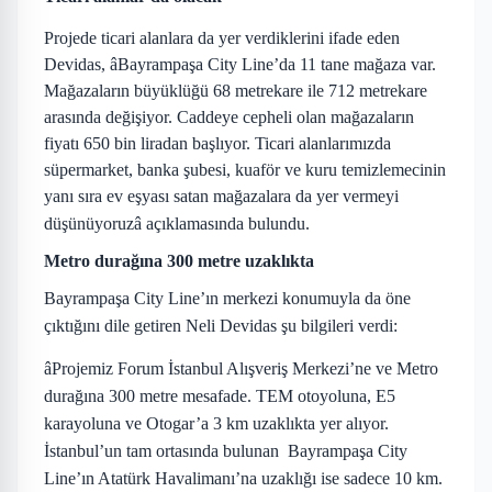
Projede ticari alanlara da yer verdiklerini ifade eden
Devidas, âBayrampaşa City Line’da 11 tane mağaza var.
Mağazaların büyüklüğü
68 metrekare
ile
712 metrekare
arasında değişiyor. Caddeye cepheli olan mağazaların
fiyatı 650 bin liradan başlıyor. Ticari alanlarımızda
süpermarket, banka şubesi, kuaför ve kuru temizlemecinin
yanı sıra
ev eşyası satan mağazalara da yer vermeyi
düşünüyoruz
â açıklamasında bulundu.
Metro durağına
300 metre
uzaklıkta
Bayrampaşa City Line’ın merkezi konumuyla da öne
çıktığını dile getiren Neli Devidas şu bilgileri verdi:
â
Projemiz Forum İstanbul Alışveriş Merkezi’ne ve Metro
durağına
300 metre
mesafade. TEM otoyoluna, E5
karayoluna ve Otogar’a
3 km
uzaklıkta yer alıyor.
İstanbul’un tam ortasında bulunan
Bayrampaşa City
Line’ın Atatürk Havalimanı’na uzaklığı ise sadece
10 km
.