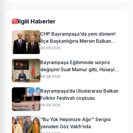
Ilgili Haberler
CHP Bayrampaşa'da yeni dönem!
İlçe Başkanlığına Mersin Balkan
atandı
06.08.2026
Bayrampaşa Eğitiminde sürpriz
değişim! Suat Mamur gitti, Hüseyin
Aydın geldi
06.08.2026
Bayrampaşa’da Uluslararası Balkan
Folklor Festivali coşkusu
06.08.2026
‘‘Bu Yük Hepimize Ağır’' Sergisi
yeniden Göz Vakfı’nda