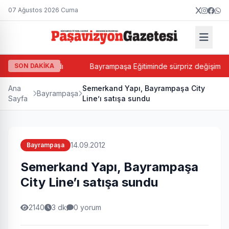
07 Ağustos 2026 Cuma
n Balkan atandı
SON DAKİKA
Bayrampaşa Eğitiminde sürpriz değişim! Suat 
Ana
Semerkand Yapı, Bayrampaşa City
Bayrampaşa
Sayfa
Line’ı satışa sundu
14.09.2012
Bayrampaşa
Semerkand Yapı, Bayrampaşa
City Line’ı satışa sundu
2140
3 dk
0 yorum