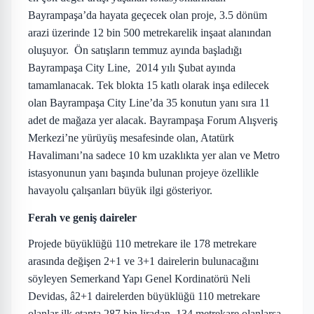
Bayrampaşa’da hayata geçecek olan proje, 3.5 dönüm
arazi üzerinde 12 bin 500 metrekarelik inşaat alanından
oluşuyor.
Ön satışların temmuz ayında başladığı
Bayrampaşa City Line,
2014 yılı Şubat ayında
tamamlanacak. Tek blokta 15 katlı olarak inşa edilecek
olan Bayrampaşa City Line’da 35 konutun yanı sıra 11
adet de mağaza yer alacak. Bayrampaşa Forum Alışveriş
Merkezi’ne yürüyüş mesafesinde olan, Atatürk
Havalimanı’na sadece
10 km
uzaklıkta yer alan ve Metro
istasyonunun yanı başında bulunan projeye özellikle
havayolu çalışanları büyük ilgi gösteriyor.
Ferah ve geniş daireler
Projede büyüklüğü
110 metrekare
ile
178 metrekare
arasında değişen 2+1 ve 3+1 dairelerin bulunacağını
söyleyen Semerkand Yapı Genel Kordinatörü Neli
Devidas, â2+1 dairelerden büyüklüğü
110 metrekare
olanlar ilk etapta 287 bin liradan,
134 metrekare
olanlarsa