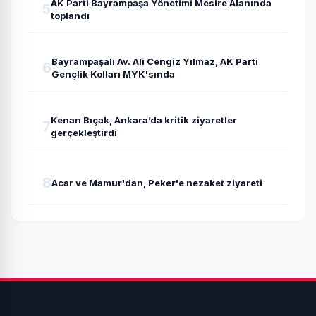
AK Parti Bayrampaşa Yönetimi Mesire Alanında
5
toplandı
Bayrampaşalı Av. Ali Cengiz Yılmaz, AK Parti
6
Gençlik Kolları MYK'sında
Kenan Bıçak, Ankara’da kritik ziyaretler
7
gerçekleştirdi
8
Acar ve Mamur'dan, Peker'e nezaket ziyareti