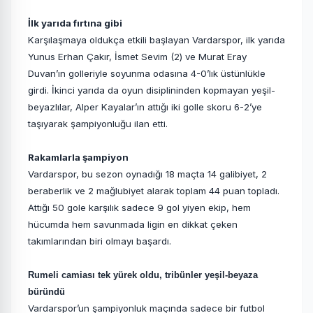
İlk yarıda fırtına gibi
Karşılaşmaya oldukça etkili başlayan Vardarspor, ilk yarıda
Yunus Erhan Çakır, İsmet Sevim (2) ve Murat Eray
Duvan’ın golleriyle soyunma odasına 4-0’lık üstünlükle
girdi. İkinci yarıda da oyun disiplininden kopmayan yeşil-
beyazlılar, Alper Kayalar’ın attığı iki golle skoru 6-2’ye
taşıyarak şampiyonluğu ilan etti.
Rakamlarla şampiyon
Vardarspor, bu sezon oynadığı 18 maçta 14 galibiyet, 2
beraberlik ve 2 mağlubiyet alarak toplam 44 puan topladı.
Attığı 50 gole karşılık sadece 9 gol yiyen ekip, hem
hücumda hem savunmada ligin en dikkat çeken
takımlarından biri olmayı başardı.
Rumeli camiası tek yürek oldu, tribünler yeşil-beyaza
büründü
Vardarspor’un şampiyonluk maçında sadece bir futbol