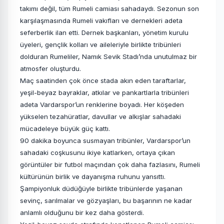
takımı değil, tüm Rumeli camiası sahadaydı. Sezonun son
karşılaşmasında Rumeli vakıfları ve dernekleri adeta
seferberlik ilan etti. Dernek başkanları, yönetim kurulu
üyeleri, gençlik kolları ve aileleriyle birlikte tribünleri
dolduran Rumeliler, Namık Sevik Stadı’nda unutulmaz bir
atmosfer oluşturdu.
Maç saatinden çok önce stada akın eden taraftarlar,
yeşil-beyaz bayraklar, atkılar ve pankartlarla tribünleri
adeta Vardarspor’un renklerine boyadı. Her köşeden
yükselen tezahüratlar, davullar ve alkışlar sahadaki
mücadeleye büyük güç kattı.
90 dakika boyunca susmayan tribünler, Vardarspor’un
sahadaki coşkusunu ikiye katlarken, ortaya çıkan
görüntüler bir futbol maçından çok daha fazlasını, Rumeli
kültürünün birlik ve dayanışma ruhunu yansıttı.
Şampiyonluk düdüğüyle birlikte tribünlerde yaşanan
sevinç, sarılmalar ve gözyaşları, bu başarının ne kadar
anlamlı olduğunu bir kez daha gösterdi.