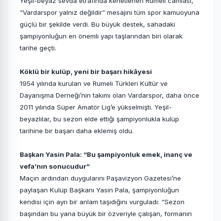
Yeşil-beyaz sevda etrafında kenetlenen Rumeli camiası,
“Vardarspor yalnız değildir” mesajını tüm spor kamuoyuna
güçlü bir şekilde verdi. Bu büyük destek, sahadaki
şampiyonluğun en önemli yapı taşlarından biri olarak
tarihe geçti.
Köklü bir kulüp, yeni bir başarı hikâyesi
1954 yılında kurulan ve Rumeli Türkleri Kültür ve
Dayanışma Derneği’nin takımı olan Vardarspor, daha önce
2011 yılında Süper Amatör Lig’e yükselmişti. Yeşil-
beyazlılar, bu sezon elde ettiği şampiyonlukla kulüp
tarihine bir başarı daha eklemiş oldu.
Başkan Yasin Pala: “Bu şampiyonluk emek, inanç ve
vefa’nın sonucudur”
Maçın ardından duygularını Paşavizyon Gazetesi’ne
paylaşan Kulüp Başkanı Yasin Pala, şampiyonluğun
kendisi için ayrı bir anlam taşıdığını vurguladı: “Sezon
başından bu yana büyük bir özveriyle çalışan, formanın