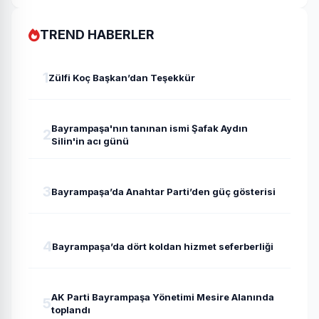
TREND HABERLER
1
Zülfi Koç Başkan’dan Teşekkür
Bayrampaşa'nın tanınan ismi Şafak Aydın
2
Silin'in acı günü
3
Bayrampaşa’da Anahtar Parti’den güç gösterisi
4
Bayrampaşa’da dört koldan hizmet seferberliği
AK Parti Bayrampaşa Yönetimi Mesire Alanında
5
toplandı