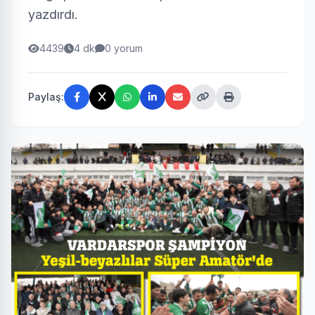
yazdırdı.
4439
4 dk
0 yorum
Paylaş: