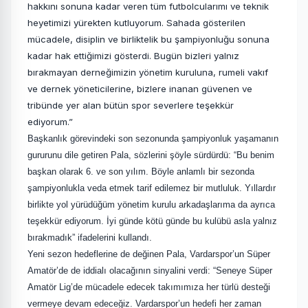
hakkını sonuna kadar veren tüm futbolcularımı ve teknik
heyetimizi yürekten kutluyorum. Sahada gösterilen
mücadele, disiplin ve birliktelik bu şampiyonluğu sonuna
kadar hak ettiğimizi gösterdi. Bugün bizleri yalnız
bırakmayan derneğimizin yönetim kuruluna, rumeli vakıf
ve dernek yöneticilerine, bizlere inanan güvenen ve
tribünde yer alan bütün spor severlere teşekkür
ediyorum.”
Başkanlık görevindeki son sezonunda şampiyonluk yaşamanın
gururunu dile getiren Pala, sözlerini şöyle sürdürdü: “Bu benim
başkan olarak 6. ve son yılım. Böyle anlamlı bir sezonda
şampiyonlukla veda etmek tarif edilemez bir mutluluk. Yıllardır
birlikte yol yürüdüğüm yönetim kurulu arkadaşlarıma da ayrıca
teşekkür ediyorum. İyi günde kötü günde bu kulübü asla yalnız
bırakmadık” ifadelerini kullandı.
Yeni sezon hedeflerine de değinen Pala, Vardarspor’un Süper
Amatör’de de iddialı olacağının sinyalini verdi: “Seneye Süper
Amatör Lig’de mücadele edecek takımımıza her türlü desteği
vermeye devam edeceğiz. Vardarspor’un hedefi her zaman