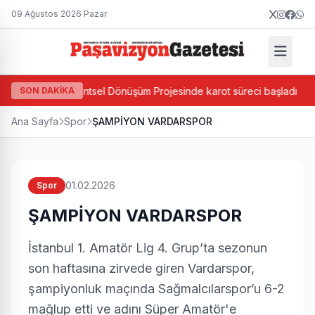
09 Ağustos 2026 Pazar
Ada Bazlı Kentsel Dönüşüm Projesinde karot süreci başladı
SON DAKİKA
K
Ana Sayfa
Spor
ŞAMPİYON VARDARSPOR
01.02.2026
Spor
ŞAMPİYON VARDARSPOR
İstanbul 1. Amatör Lig 4. Grup’ta sezonun
son haftasına zirvede giren Vardarspor,
şampiyonluk maçında Sağmalcılarspor’u 6-2
mağlup etti ve adını Süper Amatör'e