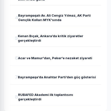
Bayrampaşalı Av. Ali Cengiz Yılmaz, AK Parti
4
Gençlik Kolları MYK'sında
Kenan Bıçak, Ankara’da kritik ziyaretler
5
gerçekleştirdi
6
Acar ve Mamur'dan, Peker'e nezaket ziyareti
7
Bayrampaşa’da Anahtar Parti’den güç gösterisi
RUBAFED Akademi ilk toplantısını
8
gerçekleştirdi