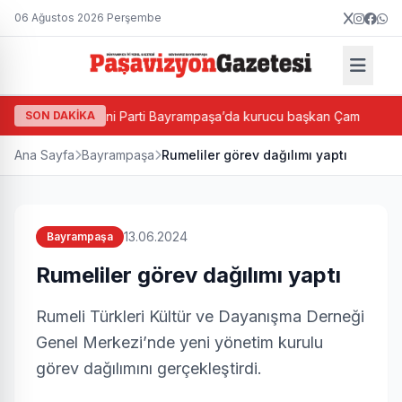
06 Ağustos 2026 Perşembe
tası
SON DAKİKA
Yeni Parti Bayrampaşa’da kurucu başkan Çam
Ba
Ana Sayfa
Bayrampaşa
Rumeliler görev dağılımı yaptı
13.06.2024
Bayrampaşa
Rumeliler görev dağılımı yaptı
Rumeli Türkleri Kültür ve Dayanışma Derneği
Genel Merkezi’nde yeni yönetim kurulu
görev dağılımını gerçekleştirdi.