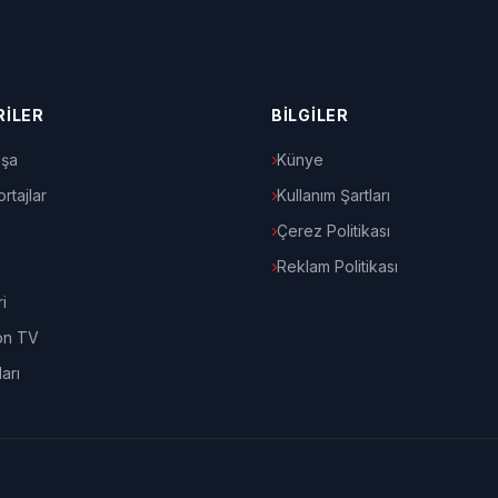
İLER
BİLGİLER
şa
Künye
rtajlar
Kullanım Şartları
Çerez Politikası
Reklam Politikası
i
on TV
arı