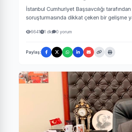
İstanbul Cumhuriyet Başsavcılığı tarafında
soruşturmasında dikkat çeken bir gelişme y
6641
1 dk
0 yorum
Paylaş: