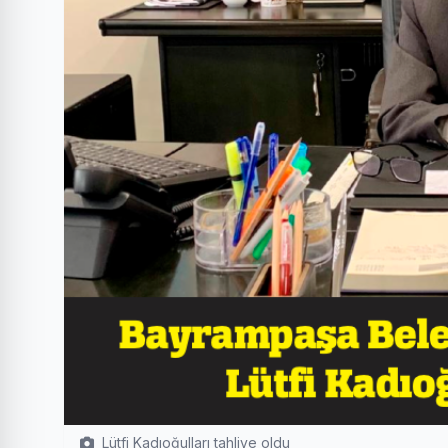
Lütfi Kadıoğulları tahliye oldu