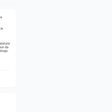
me
ece
alarıyla
nun da
mişti.