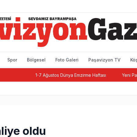
Spor
Bölgesel
Foto Galeri
Paşavizyon TV
Köş
1-7 Ağustos Dünya Emzirme Haftası
Yeni Parti Bay
hliye oldu