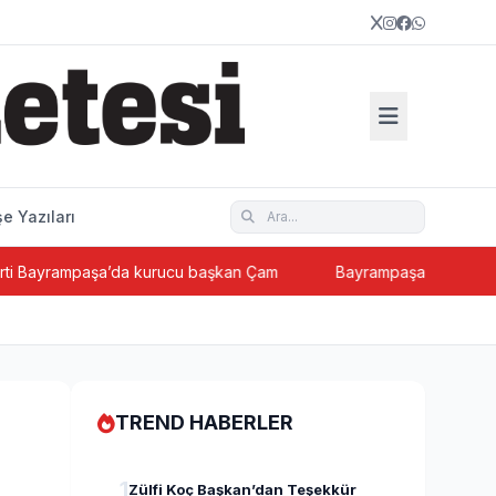
e Yazıları
rampaşa’da kurucu başkan Çam
Bayrampaşa'nın tanınan ismi Şa
TREND HABERLER
1
Zülfi Koç Başkan’dan Teşekkür