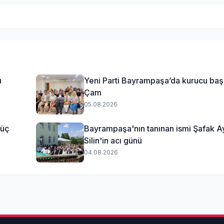
ı
Yeni Parti Bayrampaşa’da kurucu ba
Çam
05.08.2026
güç
Bayrampaşa'nın tanınan ismi Şafak A
Silin'in acı günü
04.08.2026