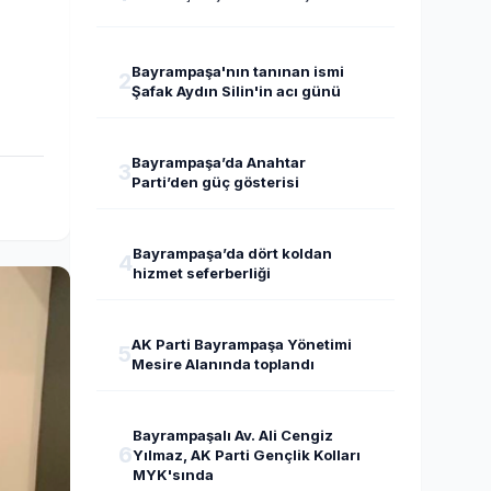
Bayrampaşa'nın tanınan ismi
2
Şafak Aydın Silin'in acı günü
Bayrampaşa’da Anahtar
3
Parti’den güç gösterisi
Bayrampaşa’da dört koldan
4
hizmet seferberliği
AK Parti Bayrampaşa Yönetimi
5
Mesire Alanında toplandı
Bayrampaşalı Av. Ali Cengiz
6
Yılmaz, AK Parti Gençlik Kolları
MYK'sında