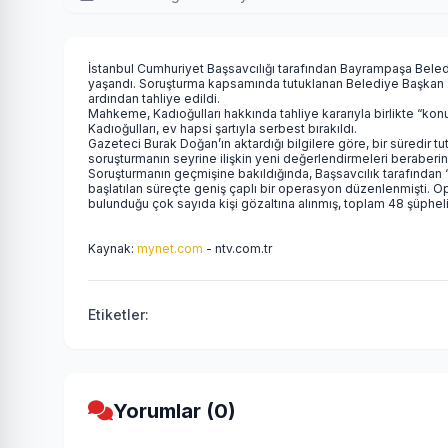
İstanbul Cumhuriyet Başsavcılığı tarafından Bayrampaşa Beled
yaşandı. Soruşturma kapsamında tutuklanan Belediye Başkan Ya
ardından tahliye edildi.
Mahkeme, Kadıoğulları hakkında tahliye kararıyla birlikte “ko
Kadıoğulları, ev hapsi şartıyla serbest bırakıldı.
Gazeteci Burak Doğan’ın aktardığı bilgilere göre, bir süredir tu
soruşturmanın seyrine ilişkin yeni değerlendirmeleri beraberin
Soruşturmanın geçmişine bakıldığında, Başsavcılık tarafından “irt
başlatılan süreçte geniş çaplı bir operasyon düzenlenmişti.
bulunduğu çok sayıda kişi gözaltına alınmış, toplam 48 şüpheli
Kaynak:
mynet.com
- ntv.com.tr
Etiketler:
Yorumlar (0)