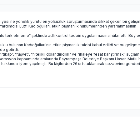
iyesi’ne yönelik yürütülen yolsuzluk soruşturmasında dikkat çeken bir geliş
rdımcısı Lütfi Kadıoğulları, etkin pişmanlık hükümlerinden yararlanmasının
nutu terk etmeme” şeklinde adli kontrol tedbiri uygulanmasına hükmetti. Böyl
tuklu bulunan Kadıoğulları’nın etkin pişmanlık talebi kabul edildi ve bu gelişme
de getirdi.
ikap”, “rüşvet”, “nitelikli dolandırıcılık” ve “ihaleye fesat karıştırmak” suçlam
 Operasyon kapsamında aralarında Bayrampaşa Belediye Başkanı Hasan Mutlu’
 hakkında işlem yapılmıştı. Bu kişilerden 26’sı tutuklanarak cezaevine gönderil