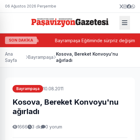
06 Ağustos 2026 Perşembe
n Balkan atandı
SON DAKİKA
Bayrampaşa Eğitiminde sürpriz değişim! Suat 
Ana
Kosova, Bereket Konvoyu'nu
Bayrampaşa
Sayfa
ağırladı
10.08.2011
Bayrampaşa
Kosova, Bereket Konvoyu'nu
ağırladı
1666
3 dk
0 yorum