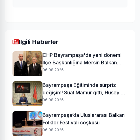
Ilgili Haberler
CHP Bayrampaşa'da yeni dönem!
İlçe Başkanlığına Mersin Balkan
atandı
06.08.2026
Bayrampaşa Eğitiminde sürpriz
değişim! Suat Mamur gitti, Hüseyin
Aydın geldi
06.08.2026
Bayrampaşa’da Uluslararası Balkan
Folklor Festivali coşkusu
06.08.2026