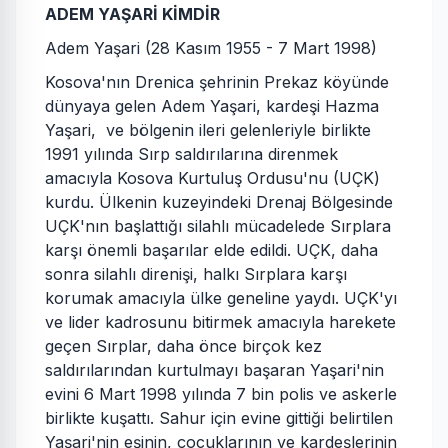
ADEM YAŞARİ KİMDİR
Adem Yaşari (28 Kasım 1955 - 7 Mart 1998)
Kosova'nın Drenica şehrinin Prekaz köyünde
dünyaya gelen Adem Yaşari, kardeşi Hazma
Yaşari, ve bölgenin ileri gelenleriyle birlikte
1991 yılında Sırp saldırılarına direnmek
amacıyla Kosova Kurtuluş Ordusu'nu (UÇK)
kurdu. Ülkenin kuzeyindeki Drenaj Bölgesinde
UÇK'nın başlattığı silahlı mücadelede Sırplara
karşı önemli başarılar elde edildi. UÇK, daha
sonra silahlı direnişi, halkı Sırplara karşı
korumak amacıyla ülke geneline yaydı. UÇK'yı
ve lider kadrosunu bitirmek amacıyla harekete
geçen Sırplar, daha önce birçok kez
saldırılarından kurtulmayı başaran Yaşari'nin
evini 6 Mart 1998 yılında 7 bin polis ve askerle
birlikte kuşattı. Sahur için evine gittiği belirtilen
Yaşari'nin eşinin, çocuklarının ve kardeşlerinin