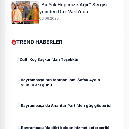
‘‘Bu Yük Hepimize Ağır’' Sergisi
yeniden Göz Vakfı’nda
06.08.2026
TREND HABERLER
1
Zülfi Koç Başkan’dan Teşekkür
Bayrampaşa'nın tanınan ismi Şafak Aydın
2
Silin'in acı günü
3
Bayrampaşa’da Anahtar Parti’den güç gösterisi
4
Bayrampaşa’da dört koldan hizmet seferberliği