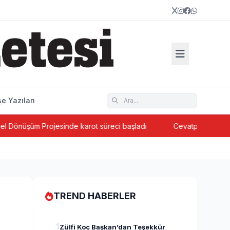
e Yazıları
şüm Projesinde karot süreci başladı
Cevatpaşa’da ada bazlı
TREND HABERLER
1
Zülfi Koç Başkan’dan Teşekkür