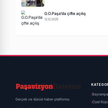
G.O.Paşa’da çifte açılış
12.12.2025
KATEGOR
Bayrampa
Gerçek ve dürüst haber platformu
Özel Röpo