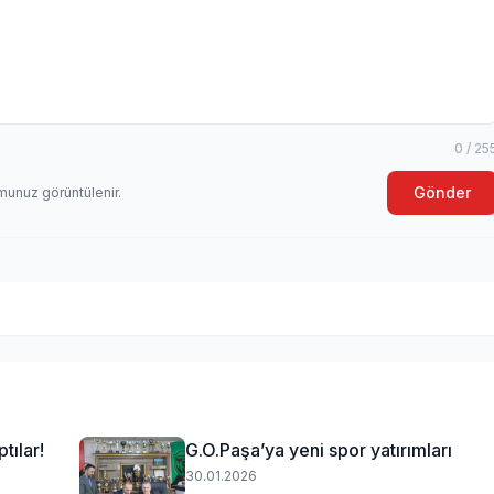
0 / 25
Gönder
munuz görüntülenir.
tılar!
G.O.Paşa’ya yeni spor yatırımları
30.01.2026