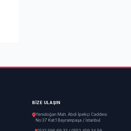
BİZE ULAŞIN
Yenidoğan Mah. Abdi İpekçi Caddesi
No:37 Kat:1 Bayrampaşa / İstanbul
0532 596 69 32 / 0552 459 34 59