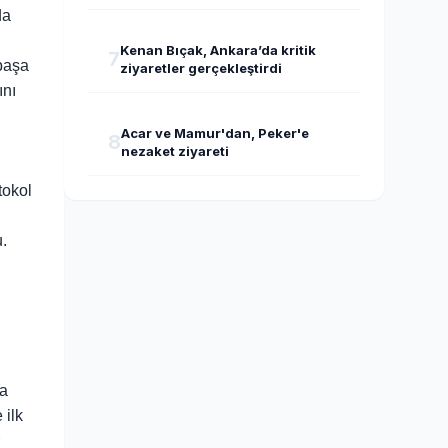
da
Kenan Bıçak, Ankara’da kritik
7
paşa
ziyaretler gerçekleştirdi
ını
Acar ve Mamur'dan, Peker'e
8
nezaket ziyareti
tokol
.
la
 ilk