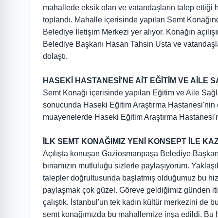
mahallede eksik olan ve vatandaşların talep ettiği h
toplandı. Mahalle içerisinde yapılan Semt Konağında
Belediye İletişim Merkezi yer alıyor. Konağın a
Belediye Başkanı Hasan Tahsin Usta ve vatandaşlar 
dolaştı.
HASEKİ HASTANESİ'NE AİT EĞİTİM VE AİL
Semt Konağı içerisinde yapılan Eğitim ve Aile Sağl
sonucunda Haseki Eğitim Araştırma Hastanesi'nin ek 
muayenelerde Haseki Eğitim Araştırma Hastanesi'n
İLK SEMT KONAĞIMIZ YENİ KONSEPT İLE K
Açılışta konuşan Gaziosmanpaşa Belediye Başkan
binamızın mutluluğu sizlerle paylaşıyorum. Yakla
talepler doğrultusunda başlatmış olduğumuz bu hiz
paylaşmak çok güzel. Göreve geldiğimiz günden it
çalıştık. İstanbul'un tek kadın kültür merkezini de 
semt konağımızda bu mahallemize inşa edildi. Bu hi