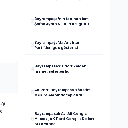
Bayrampaşa'nın tanınan ismi
2
Şafak Aydın Silin'in acı günü
Bayrampaşa’da Anahtar
3
Parti’den güç gösterisi
Bayrampaşa’da dört koldan
4
hizmet seferberliği
AK Parti Bayrampaşa Yönetimi
5
Mesire Alanında toplandı
eği
ye
Bayrampaşalı Av. Ali Cengiz
6
Yılmaz, AK Parti Gençlik Kolları
MYK'sında