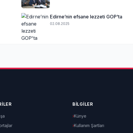
Edirne’nin efsane lezzeti GOP'ta
02.08.2025
İLER
BİLGİLER
şa
Künye
rtajlar
Kullanım Şartları