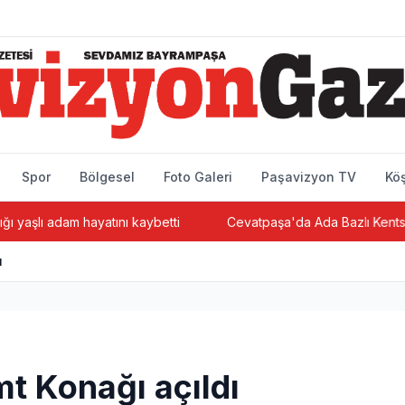
Spor
Bölgesel
Foto Galeri
Paşavizyon TV
Köş
 adam hayatını kaybetti
Cevatpaşa'da Ada Bazlı Kentsel Dönü
ı
t Konağı açıldı