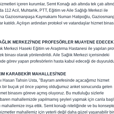
izmetleri içeren kurumlar, Semt Konağı adı altında tek çatı altın
 112 Acil, Muhtarlık, PTT, Eğitim ve Aile Sağlığı Merkezi ile
çılışına Gaziosmanpaşa Kaymakamı Numan Hatipoğlu, Gaziosman
katıldı. Açılışın ardından protokol ve vatandaşlar hizmet binas
E SAĞLIK MERKEZİ'NDE PROFESÖRLER MUAYENE EDECEK
ık Merkezi Haseki Eğitim ve Araştırma Hastanesi ile yapılan pro
binası olarak yönlendirildi. Aile Sağlık Merkezi içerisindeki
de görev yapan profesörlerin hasta kabul edeceği de duyuruldu
AZIM KARABEKİR MAHALLESİ'NDE
ı Hasan Tahsin Usta, "Bayram arefesinde açacağımız hizmet
şık bir buçuk yıl önce yapmış olduğumuz anket sonucunda gelen
met binasını göreve açmış oluyoruz. Bu mutluluğu sizlerle
ibaren mahallemizde yapılmamış şeyleri yapmak için canla baş
bu mahallemize inşa ettik. Semt konağı niteliğinde ve bu konsepte
zmetler mahallemiz için yeterli değil daha güzel yaşanabilir bir