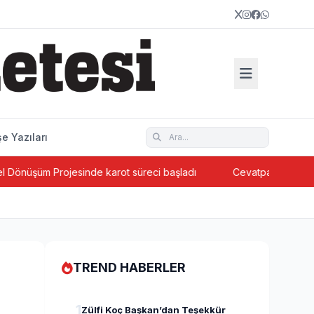
e Yazıları
şüm Projesinde karot süreci başladı
Cevatpaşa’da ada bazlı
TREND HABERLER
1
Zülfi Koç Başkan’dan Teşekkür