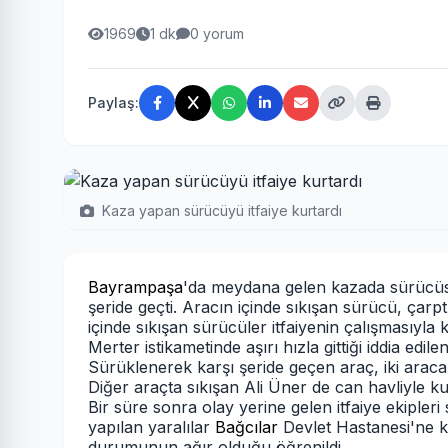
1969
1 dk
0 yorum
Paylaş:
Kaza yapan sürücüyü itfaiye kurtardı
Bayrampaşa
'da meydana gelen kazada sürücüsün
şeride geçti. Aracın içinde sıkışan sürücü, çarp
içinde sıkışan sürücüler itfaiyenin çalışmasıyla k
Merter istikametinde aşırı hızla gittiği iddia ed
Sürüklenerek karşı şeride geçen araç, iki arac
Diğer araçta sıkışan Ali Üner de can havliyle ku
Bir süre sonra olay yerine gelen itfaiye ekipleri
yapılan yaralılar
Bağcılar
Devlet Hastanesi'ne k
durumunun ağır olduğu öğrenildi.