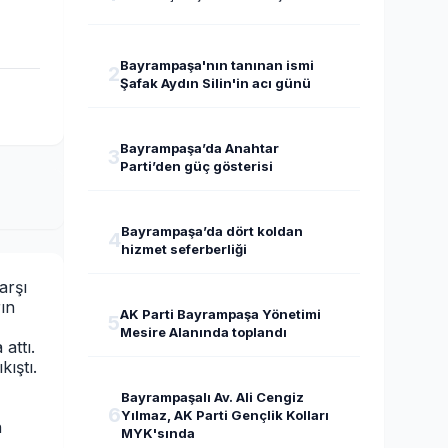
Bayrampaşa'nın tanınan ismi
2
Şafak Aydın Silin'in acı günü
Bayrampaşa’da Anahtar
3
Parti’den güç gösterisi
Bayrampaşa’da dört koldan
4
hizmet seferberliği
arşı
rın
AK Parti Bayrampaşa Yönetimi
5
Mesire Alanında toplandı
attı.
kıştı.
Bayrampaşalı Av. Ali Cengiz
6
Yılmaz, AK Parti Gençlik Kolları
n
MYK'sında