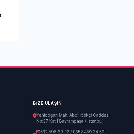
e
BİZE ULAŞIN
Yenidoğan Mah. Abdi İpekçi Caddesi
No:37 Kat:1 Bayrampaşa / İstanbul
0532 596 69 32 / 0552 459 34 59