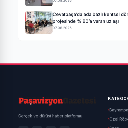
07.08.2026
Cevatpaşa’da ada bazlı kentsel d
projesinde % 90’a varan uzlaşı
07.08.2026
KATEGOR
Bayrampa
Gerçek ve dürüst haber platformu
Özel Röpo