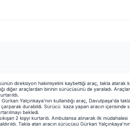
ün direksiyon hakimiyetini kaybettiği araç, takla atarak k
tığı diğer araçlardan birinin sürücüsünü de yaraladı. Araçla
urtarıldı.
ilen Gürkan Yalçınkaya'nın kullandığı araç, Davutpaşa'da takla 
a çarparak durabildi. Sürücü
kaza yapan aracın içerisinde sı
rtarılmayı bekledi.
 sıkışan 2 kişiyi kurtardı. Ambulansa alınarak ilk müdahalesi
aldırıldı. Takla atan aracın sürücüsü Gürkan Yalçınkaya'nı