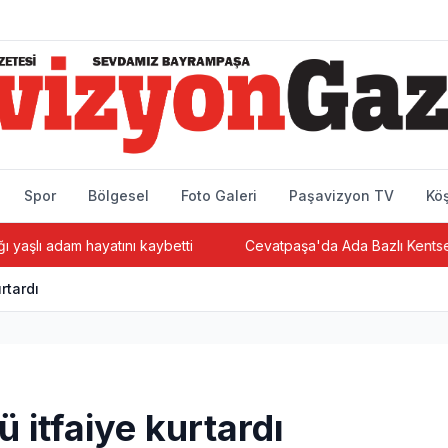
Spor
Bölgesel
Foto Galeri
Paşavizyon TV
Köş
 adam hayatını kaybetti
Cevatpaşa'da Ada Bazlı Kentsel Dönü
rtardı
itfaiye kurtardı