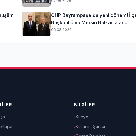
07.08.2026
önüşüm
CHP Bayrampaşa'da yeni dönem! İlç
Başkanlığına Mersin Balkan atandı
06.08.2026
İLER
BİLGİLER
şa
Künye
rtajlar
Kullanım Şartları