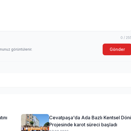
0 / 25
Gönder
munuz görüntülenir.
tını
Cevatpaşa'da Ada Bazlı Kentsel Dö
Projesinde karot süreci başladı