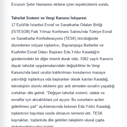
Erzurum Şehir Hastanesi ekibine içten teşekkürlerini sundu.
Tahsilat Sistemi ve Vergi Kanunu İstişaresi
17 Eylül'de İstanbul Esnaf ve Sanatkarlar Odaları Birliği
(İSTESOB) Faik Yılmaz Konferans Salonu'nda Türkiye Esnaf
ve Sanatkarlar Konfederasyonu (TESK) öncülüğünde
düzenlenen istişare toplantısı, Bayrampaşa Berberler ve
Kuaförler Esnaf Odası Başkanı Eda Yıldız Karadağ'ın
gündemindeki bir diğer önemli durak oldu. 5362 sayılı Kanun'a
dayalı tahsilat uygulamalarındaki değişiklikler ile Vergi
Kanunu'nda basit usulün kaldırılması konularının masaya
yatırıldığı toplantıya oda başkanları olarak katılan Karadağ,
teknolojinin olumlu etkilerini göz ardı etmeden esnafın yaşadığı
zorlukları dile getirdi. "Değişen tahsilat sistemi, odalar ve
esnaflar için aksaklıklara yol açıyor. Bu sorunların acilen
giderilmesi şart" açıklamasında bulunan Eda Yıldız Karadağ,
toplantının hayırlara vesile olmasını temenni etti. TESK
kaynakları, toplantıda dile getirilen taleplerin ulusal çapta
değerlendirileceğini belirtti.