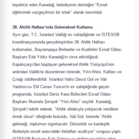
teşekkür eden Karadağ, belediyenin desteğini "Esnaf
eğitiminde vazgeçilmez bir ortak" olarak tanımladı.
38. Ahilik Haftası’nda Geleneksel Kutlama
Aynı gün, T.C. İstanbul Valiliği ev sahipliğinde ve İSTESOB
koordinasyonunda gerçekleştirilen 38. Ahilik Haftası
kutlamaları, Bayrampaşa Berberler ve Kuaförler Esnaf Odası
Başkanı Eda Yıldız Karadağ'ın zirve etkinliğiydi.
Kapalıçarşı'dan başlayan geleneksel Ahilik Yürüyüşü'nün
ardından Valilik'te düzenlenen törende, Yılın Ahisi, Kalfası ve
Çırağı ödüllendirildi. İstanbul Valisi Davut Gül ve Vali
Yardımcısı Elif Canan Tuncer'in ev sahipliğinde geçen
programda, İstanbul Deniz Kara Büfecileri Esnaf Odası
Başkanı Mustafa Şimşek "Yılın Ahisi" seçildi. Karadağ,
Şimşek'i tebrik ederek, "Ahilik ahlakıyla yetişecek nesillere
örnek olsun" dileğinde bulundu. Vali Gül, törende "Ahilik
geleneği, toplumun sigortasıdır. Dürüstlük ve kardeşlik
ilkeleriyle esnaf arasındaki ihtilafları azaltıyor" vurgusu yaptı.
İSTESOB Başkanı Faik Yılmaz ve ekibine teşekkür eden