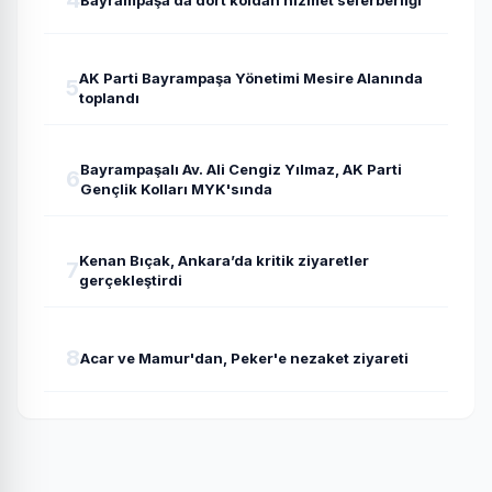
4
Bayrampaşa’da dört koldan hizmet seferberliği
AK Parti Bayrampaşa Yönetimi Mesire Alanında
5
toplandı
Bayrampaşalı Av. Ali Cengiz Yılmaz, AK Parti
6
Gençlik Kolları MYK'sında
Kenan Bıçak, Ankara’da kritik ziyaretler
7
gerçekleştirdi
8
Acar ve Mamur'dan, Peker'e nezaket ziyareti