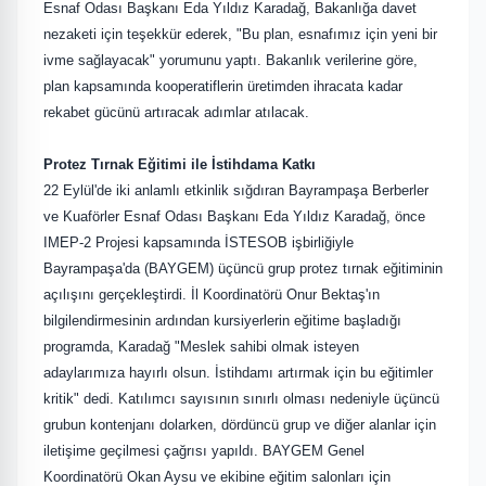
Esnaf Odası Başkanı Eda Yıldız
Karadağ, Bakanlığa davet
nezaketi için teşekkür ederek, "Bu plan, esnafımız için yeni bir
ivme sağlayacak" yorumunu yaptı. Bakanlık verilerine göre,
plan kapsamında kooperatiflerin üretimden ihracata kadar
rekabet gücünü artıracak adımlar atılacak.
Protez Tırnak Eğitimi ile İstihdama Katkı
22 Eylül'de iki anlamlı etkinlik sığdıran Bayrampaşa Berberler
ve Kuaförler Esnaf Odası Başkanı Eda Yıldız Karadağ, önce
IMEP-2 Projesi kapsamında İSTESOB işbirliğiyle
Bayrampaşa'da (BAYGEM) üçüncü grup protez tırnak eğitiminin
açılışını gerçekleştirdi. İl Koordinatörü Onur Bektaş'ın
bilgilendirmesinin ardından kursiyerlerin eğitime başladığı
programda, Karadağ "Meslek sahibi olmak isteyen
adaylarımıza hayırlı olsun. İstihdamı artırmak için bu eğitimler
kritik" dedi. Katılımcı sayısının sınırlı olması nedeniyle üçüncü
grubun kontenjanı dolarken, dördüncü grup ve diğer alanlar için
iletişime geçilmesi çağrısı yapıldı. BAYGEM Genel
Koordinatörü Okan Aysu ve ekibine eğitim salonları için