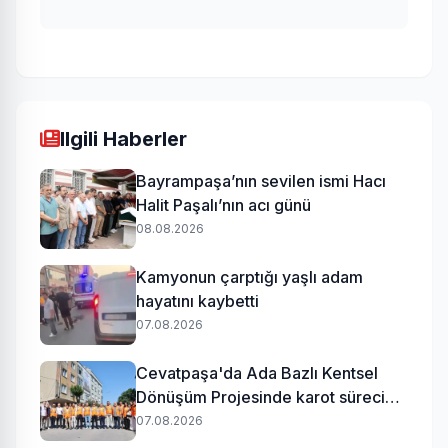
Ilgili Haberler
Bayrampaşa’nın sevilen ismi Hacı
Halit Paşalı’nın acı günü
08.08.2026
Kamyonun çarptığı yaşlı adam
hayatını kaybetti
07.08.2026
Cevatpaşa'da Ada Bazlı Kentsel
Dönüşüm Projesinde karot süreci
başladı
07.08.2026