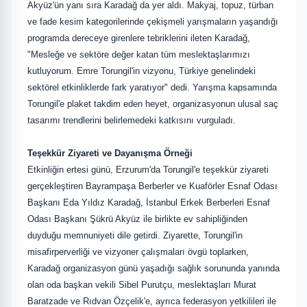
Akyüz'ün yanı sıra Karadağ da yer aldı. Makyaj, topuz, türban
ve fade kesim kategorilerinde çekişmeli yarışmaların yaşandığı
programda dereceye girenlere tebriklerini ileten Karadağ,
"Mesleğe ve sektöre değer katan tüm meslektaşlarımızı
kutluyorum. Emre Torungil'in vizyonu, Türkiye genelindeki
sektörel etkinliklerde fark yaratıyor" dedi. Yarışma kapsamında
Torungil'e plaket takdim eden heyet, organizasyonun ulusal saç
tasarımı trendlerini belirlemedeki katkısını vurguladı.
Teşekkür Ziyareti ve Dayanışma Örneği
Etkinliğin ertesi günü, Erzurum'da Torungil'e teşekkür ziyareti
gerçekleştiren Bayrampaşa Berberler ve Kuaförler Esnaf Odası
Başkanı Eda Yıldız Karadağ, İstanbul Erkek Berberleri Esnaf
Odası Başkanı Şükrü Akyüz ile birlikte ev sahipliğinden
duyduğu memnuniyeti dile getirdi. Ziyarette, Torungil'in
misafirperverliği ve vizyoner çalışmaları övgü toplarken,
Karadağ organizasyon günü yaşadığı sağlık sorununda yanında
olan oda başkan vekili Sibel Purutçu, meslektaşları Murat
Baratzade ve Rıdvan Özçelik'e, ayrıca federasyon yetkilileri ile