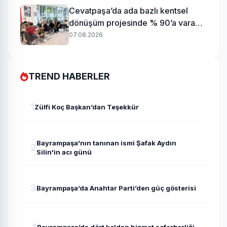
Cevatpaşa’da ada bazlı kentsel
dönüşüm projesinde % 90’a varan
uzlaşı
07.08.2026
TREND HABERLER
1
Zülfi Koç Başkan’dan Teşekkür
Bayrampaşa'nın tanınan ismi Şafak Aydın
2
Silin'in acı günü
3
Bayrampaşa’da Anahtar Parti’den güç gösterisi