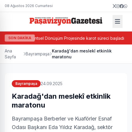
08 Ağustos 2026 Cumartesi
Ada Bazlı Kentsel Dönüşüm Projesinde karot süreci başladı
SON DAKİKA
K
Ana
Karadağ'dan meslekî etkinlik
Bayrampaşa
Sayfa
maratonu
24.09.2025
Bayrampaşa
Karadağ'dan meslekî etkinlik
maratonu
Bayrampaşa Berberler ve Kuaförler Esnaf
Odası Başkanı Eda Yıldız Karadağ, sektör