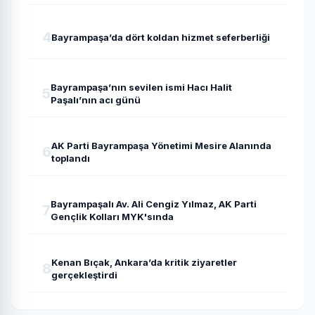
4
Bayrampaşa’da dört koldan hizmet seferberliği
Bayrampaşa’nın sevilen ismi Hacı Halit
5
Paşalı’nın acı günü
AK Parti Bayrampaşa Yönetimi Mesire Alanında
6
toplandı
Bayrampaşalı Av. Ali Cengiz Yılmaz, AK Parti
7
Gençlik Kolları MYK'sında
Kenan Bıçak, Ankara’da kritik ziyaretler
8
gerçekleştirdi