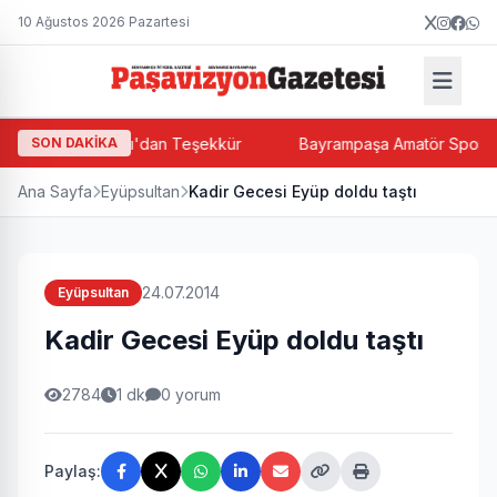
10 Ağustos 2026 Pazartesi
Hacı Halit Paşalı'dan Teşekkür
SON DAKİKA
Bayrampaşa Amatör Spor Kulüp
Ana Sayfa
Eyüpsultan
Kadir Gecesi Eyüp doldu taştı
24.07.2014
Eyüpsultan
Kadir Gecesi Eyüp doldu taştı
2784
1 dk
0 yorum
Paylaş: