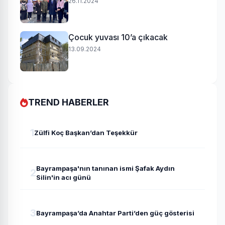
26.11.2024
Çocuk yuvası 10’a çıkacak
13.09.2024
TREND HABERLER
1
Zülfi Koç Başkan’dan Teşekkür
Bayrampaşa'nın tanınan ismi Şafak Aydın
2
Silin'in acı günü
3
Bayrampaşa’da Anahtar Parti’den güç gösterisi