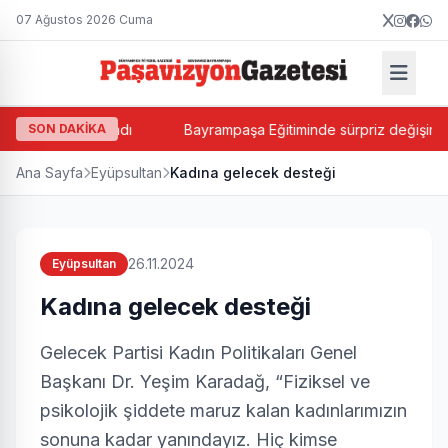
07 Ağustos 2026 Cuma
in Balkan atandı
SON DAKİKA
Bayrampaşa Eğitiminde sürpriz değişim! Suat
Ana Sayfa
Eyüpsultan
Kadına gelecek desteği
26.11.2024
Eyüpsultan
Kadına gelecek desteği
Gelecek Partisi Kadın Politikaları Genel
Başkanı Dr. Yeşim Karadağ, “Fiziksel ve
psikolojik şiddete maruz kalan kadınlarımızın
sonuna kadar yanındayız. Hiç kimse