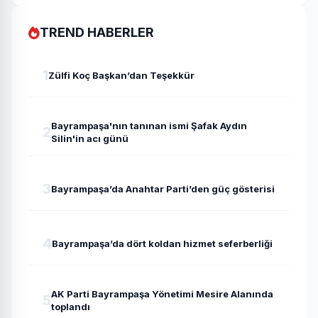
TREND HABERLER
1
Zülfi Koç Başkan’dan Teşekkür
Bayrampaşa'nın tanınan ismi Şafak Aydın
2
Silin'in acı günü
3
Bayrampaşa’da Anahtar Parti’den güç gösterisi
4
Bayrampaşa’da dört koldan hizmet seferberliği
AK Parti Bayrampaşa Yönetimi Mesire Alanında
5
toplandı