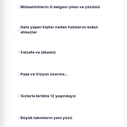
2
Müteahhitlerin G belgesi çilesi ve çözümü
Hata yapan kişiler neden hatalarını kabul
3
etmezler
4
Felsefe ve ülkemiz
5
Paşa ve Vizyon üzerine...
6
Sizlerle birlikte 12 yaşındayız
7
Büyük takımların yeni yüzü