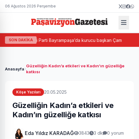
06 Ağustos 2026 Perşembe
ası
SON DAKİKA
Yeni Parti Bayrampaşa’da kurucu başkan Çam
Bay
Güzelliğin Kadın’a etkileri ve Kadın’ın güzelliğe
Anasayfa
katkısı
20.05.2025
Köşe Yazıları
Güzelliğin Kadın’a etkileri ve
Kadın’ın güzelliğe katkısı
Eda Yıldız KARADAĞ
3843
3 dk
0 yorum