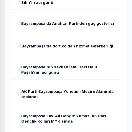
Silin'in acı günü
3
Bayrampaşa’da Anahtar Parti’den güç gösterisi
4
Bayrampaşa’da dört koldan hizmet seferberliği
Bayrampaşa’nın sevilen ismi Hacı Halit
5
Paşalı’nın acı günü
AK Parti Bayrampaşa Yönetimi Mesire Alanında
6
toplandı
Bayrampaşalı Av. Ali Cengiz Yılmaz, AK Parti
7
Gençlik Kolları MYK'sında