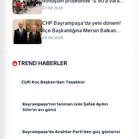
dönüşüm projesinde % 90’a varan
uzlaşı
07.08.2026
CHP Bayrampaşa'da yeni dönem!
İlçe Başkanlığına Mersin Balkan
atandı
06.08.2026
TREND HABERLER
1
Zülfi Koç Başkan’dan Teşekkür
Bayrampaşa'nın tanınan ismi Şafak Aydın
2
Silin'in acı günü
3
Bayrampaşa’da Anahtar Parti’den güç gösterisi