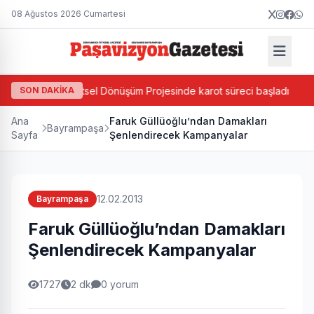
08 Ağustos 2026 Cumartesi
Ada Bazlı Kentsel Dönüşüm Projesinde karot süreci başladı
SON DAKİKA
Ana
Faruk Güllüoğlu’ndan Damakları
Bayrampaşa
Sayfa
Şenlendirecek Kampanyalar
12.02.2013
Bayrampaşa
Faruk Güllüoğlu’ndan Damakları
Şenlendirecek Kampanyalar
1727
2 dk
0 yorum