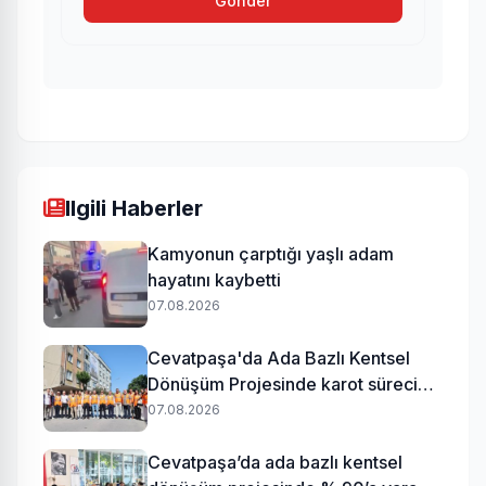
Gönder
Ilgili Haberler
Kamyonun çarptığı yaşlı adam
hayatını kaybetti
07.08.2026
Cevatpaşa'da Ada Bazlı Kentsel
Dönüşüm Projesinde karot süreci
başladı
07.08.2026
Cevatpaşa’da ada bazlı kentsel