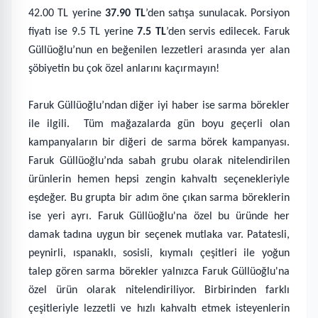
42.00 TL yerine
37.90 TL
’den satışa sunulacak. Porsiyon
fiyatı ise 9.5 TL yerine
7.5 TL
’den servis edilecek. Faruk
Güllüoğlu’nun en beğenilen lezzetleri arasında yer alan
şöbiyetin bu çok özel anlarını kaçırmayın!
Faruk Güllüoğlu’ndan diğer iyi haber ise sarma börekler
ile ilgili.
Tüm mağazalarda gün boyu geçerli olan
kampanyaların bir diğeri de sarma börek kampanyası.
Faruk Güllüoğlu’nda sabah grubu olarak nitelendirilen
ürünlerin hemen hepsi zengin kahvaltı seçenekleriyle
eşdeğer. Bu grupta bir adım öne çıkan sarma böreklerin
ise yeri ayrı. Faruk Güllüoğlu'na özel bu üründe her
damak tadına uygun bir seçenek mutlaka var. Patatesli,
peynirli, ıspanaklı, sosisli, kıymalı çeşitleri ile yoğun
talep gören sarma börekler yalnızca Faruk Güllüoğlu'na
özel ürün olarak nitelendiriliyor. Birbirinden farklı
çeşitleriyle lezzetli ve hızlı kahvaltı etmek isteyenlerin