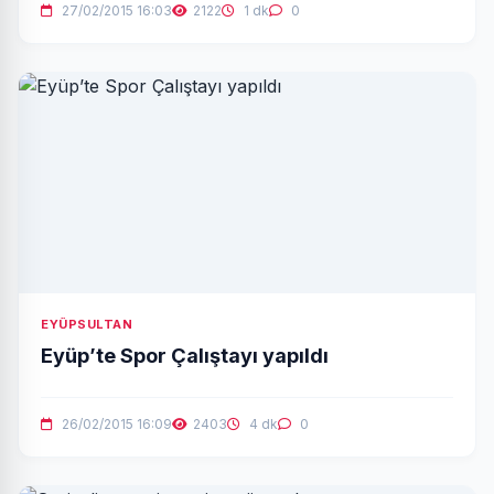
27/02/2015 16:03
2122
1 dk
0
EYÜPSULTAN
Eyüp’te Spor Çalıştayı yapıldı
26/02/2015 16:09
2403
4 dk
0