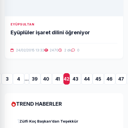
EYÜPSULTAN
Eyüplüler işaret dilini öğreniyor
24/02/2015 13:32
2470
2 dk
0
3
4
...
39
40
41
42
43
44
45
46
47
TREND HABERLER
1
Zülfi Koç Başkan’dan Teşekkür