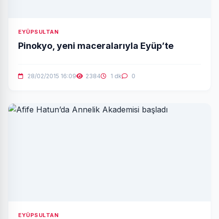
EYÜPSULTAN
Pinokyo, yeni maceralarıyla Eyüp’te
28/02/2015 16:09
2384
1 dk
0
EYÜPSULTAN