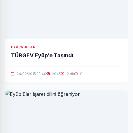
EYÜPSULTAN
TÜRGEV Eyüp’e Taşındı
24/02/2015 13:40
2945
2 dk
0