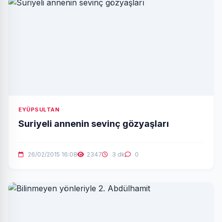
EYÜPSULTAN
Suriyeli annenin sevinç gözyaşları
26/02/2015 16:08
2347
3 dk
0