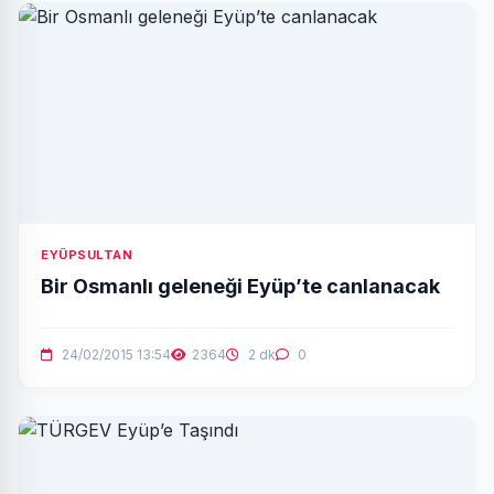
EYÜPSULTAN
Bir Osmanlı geleneği Eyüp’te canlanacak
24/02/2015 13:54
2364
2 dk
0