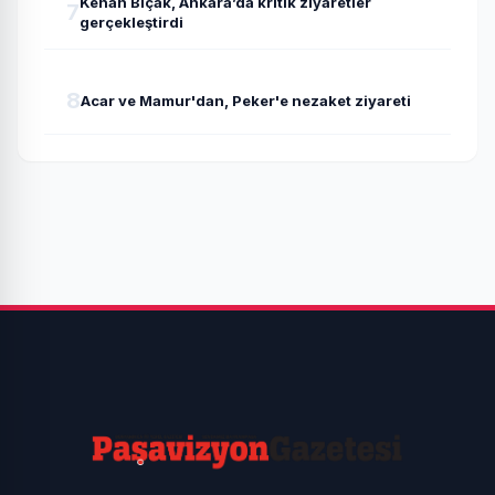
Kenan Bıçak, Ankara’da kritik ziyaretler
7
gerçekleştirdi
8
Acar ve Mamur'dan, Peker'e nezaket ziyareti