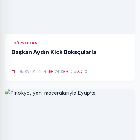
EYÜPSULTAN
Başkan Aydın Kick Boksçularla
28/02/2015 16:46
2463
2 dk
0