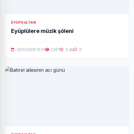
EYÜPSULTAN
Eyüplülere müzik şöleni
25/02/2015 15:01
2287
2 dk
0