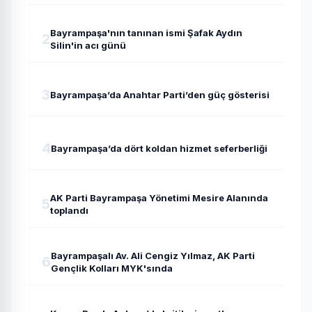
Bayrampaşa'nın tanınan ismi Şafak Aydın
2
Silin'in acı günü
3
Bayrampaşa’da Anahtar Parti’den güç gösterisi
4
Bayrampaşa’da dört koldan hizmet seferberliği
AK Parti Bayrampaşa Yönetimi Mesire Alanında
5
toplandı
Bayrampaşalı Av. Ali Cengiz Yılmaz, AK Parti
6
Gençlik Kolları MYK'sında