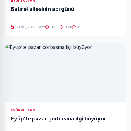
EYÜPSULTAN
Batırel ailesinin acı günü
24/02/2015 16:22
3365
1 dk
0
EYÜPSULTAN
Eyüp'te pazar çorbasına ilgi büyüyor