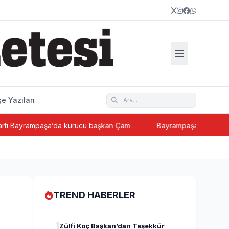
e Yazıları
ayrampaşa’da kurucu başkan Çam
Bayrampaşa'nın tanınan ismi
TREND HABERLER
1
Zülfi Koç Başkan’dan Teşekkür