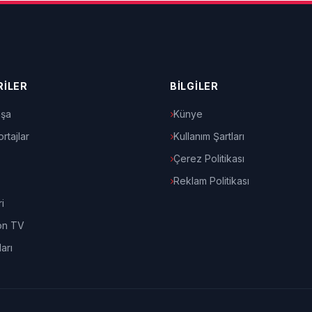
İLER
BİLGİLER
şa
Künye
rtajlar
Kullanım Şartları
Çerez Politikası
Reklam Politikası
i
on TV
arı