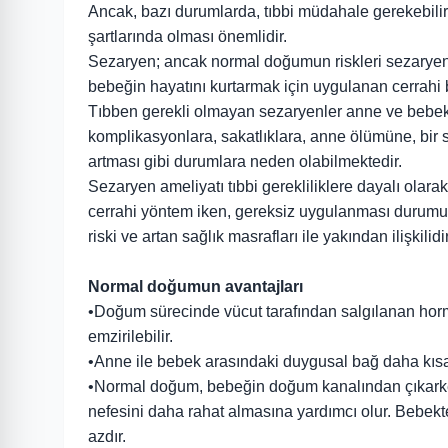
Ancak, bazı durumlarda, tıbbi müdahale gerekebi
şartlarında olması önemlidir.
Sezaryen; ancak normal doğumun riskleri sezaryen
bebeğin hayatını kurtarmak için uygulanan cerrahi 
Tıbben gerekli olmayan sezaryenler anne ve bebek
komplikasyonlara, sakatlıklara, anne ölümüne, bir s
artması gibi durumlara neden olabilmektedir.
Sezaryen ameliyatı tıbbi gerekliliklere dayalı olar
cerrahi yöntem iken, gereksiz uygulanması durumu
riski ve artan sağlık masrafları ile yakından ilişkilidir
Normal doğumun avantajları
•Doğum sürecinde vücut tarafından salgılanan ho
emzirilebilir.
•Anne ile bebek arasındaki duygusal bağ daha kısa
•Normal doğum, bebeğin doğum kanalından çıkarken
nefesini daha rahat almasına yardımcı olur. Bebekt
azdır.