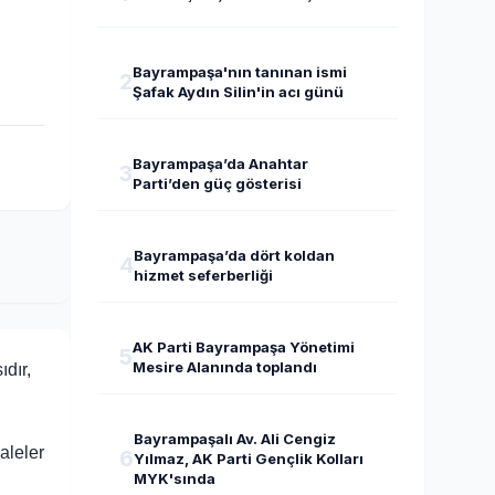
Bayrampaşa'nın tanınan ismi
2
Şafak Aydın Silin'in acı günü
Bayrampaşa’da Anahtar
3
Parti’den güç gösterisi
Bayrampaşa’da dört koldan
4
hizmet seferberliği
AK Parti Bayrampaşa Yönetimi
5
Mesire Alanında toplandı
dır,
Bayrampaşalı Av. Ali Cengiz
aleler
6
Yılmaz, AK Parti Gençlik Kolları
MYK'sında