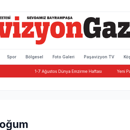
Spor
Bölgesel
Foto Galeri
Paşavizyon TV
Köş
1-7 Ağustos Dünya Emzirme Haftası
Yeni Parti B
Doğum