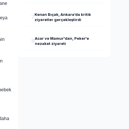
tane
Kenan Bıçak, Ankara’da kritik
7
veya
ziyaretler gerçekleştirdi
.
Acar ve Mamur'dan, Peker'e
nin
8
nezaket ziyareti
on
 bebek
 daha