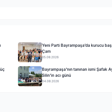
ı
Yeni Parti Bayrampaşa’da kurucu ba
Çam
05.08.2026
güç
Bayrampaşa'nın tanınan ismi Şafak A
Silin'in acı günü
04.08.2026