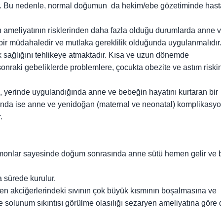
lir. Bu nedenle, normal doğumun da hekim/ebe gözetiminde has
 ameliyatının risklerinden daha fazla olduğu durumlarda anne 
bir müdahaledir ve mutlaka gereklilik olduğunda uygulanmalıdır
 sağlığını tehlikeye atmaktadır. Kısa ve uzun dönemde
onraki gebeliklerde problemlere, çocukta obezite ve astım riski
ak, yerinde uygulandığında anne ve bebeğin hayatını kurtaran bir
nda ise anne ve yenidoğan (maternal ve neonatal) komplikasy
.
rmonlar sayesinde doğum sonrasında anne sütü hemen gelir ve
 sürede kurulur.
 akciğerlerindeki sıvının çok büyük kısmının boşalmasına ve
e solunum sıkıntısı görülme olasılığı sezaryen ameliyatına göre