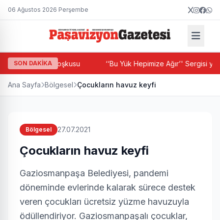
06 Ağustos 2026 Perşembe
klor Festivali coşkusu
SON DAKİKA
‘‘Bu Yük Hepimize Ağır’' Sergisi yeni
Ana Sayfa
Bölgesel
Çocukların havuz keyfi
27.07.2021
Bölgesel
Çocukların havuz keyfi
Gaziosmanpaşa Belediyesi, pandemi
döneminde evlerinde kalarak sürece destek
veren çocukları ücretsiz yüzme havuzuyla
ödüllendiriyor. Gaziosmanpaşalı çocuklar,