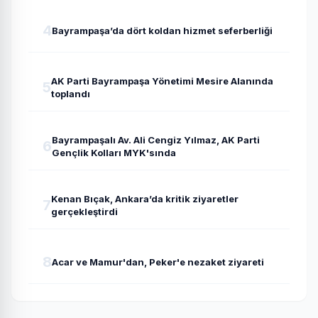
4
Bayrampaşa’da dört koldan hizmet seferberliği
AK Parti Bayrampaşa Yönetimi Mesire Alanında
5
toplandı
Bayrampaşalı Av. Ali Cengiz Yılmaz, AK Parti
6
Gençlik Kolları MYK'sında
Kenan Bıçak, Ankara’da kritik ziyaretler
7
gerçekleştirdi
8
Acar ve Mamur'dan, Peker'e nezaket ziyareti