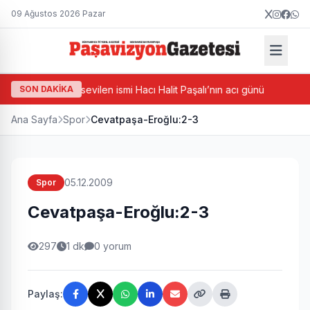
09 Ağustos 2026 Pazar
ayrampaşa’nın sevilen ismi Hacı Halit Paşalı’nın acı günü
SON DAKİKA
Cevat
Ana Sayfa
Spor
Cevatpaşa-Eroğlu:2-3
05.12.2009
Spor
Cevatpaşa-Eroğlu:2-3
297
1 dk
0 yorum
Paylaş: