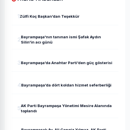
1
Zülfi Koç Başkan’dan Teşekkür
Bayrampaşa'nın tanınan ismi Şafak Aydın
2
Silin'in acı günü
3
Bayrampaşa’da Anahtar Parti’den güç gösterisi
4
Bayrampaşa’da dört koldan hizmet seferberliği
AK Parti Bayrampaşa Yönetimi Mesire Alanında
5
toplandı
Bayrampaşalı Av. Ali Cengiz Yılmaz, AK Parti