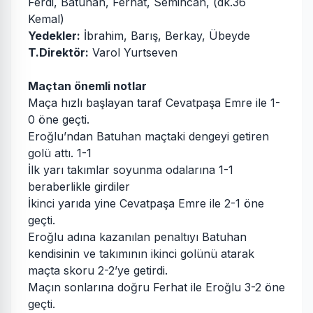
Ferdi, Batuhan, Ferhat, Semihcan, (dk.36
Kemal)
Yedekler:
İbrahim, Barış, Berkay, Übeyde
T.Direktör:
Varol Yurtseven
Maçtan önemli notlar
Maça hızlı başlayan taraf Cevatpaşa Emre ile 1-
0 öne geçti.
Eroğlu’ndan Batuhan maçtaki dengeyi getiren
golü attı. 1-1
İlk yarı takımlar soyunma odalarına 1-1
beraberlikle girdiler
İkinci yarıda yine Cevatpaşa Emre ile 2-1 öne
geçti.
Eroğlu adına kazanılan penaltıyı Batuhan
kendisinin ve takımının ikinci golünü atarak
maçta skoru 2-2’ye getirdi.
Maçın sonlarına doğru Ferhat ile Eroğlu 3-2 öne
geçti.