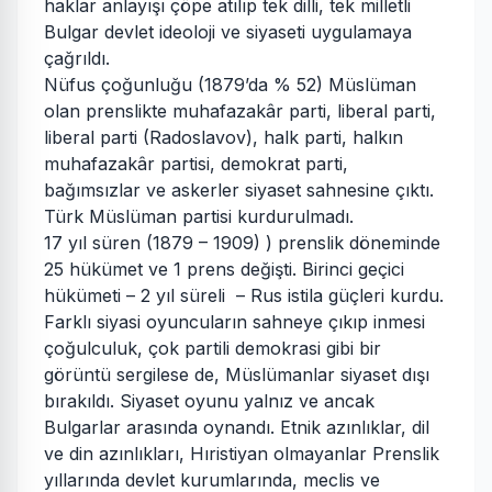
haklar anlayışı çöpe atılıp tek dilli, tek milletli
Bulgar devlet ideoloji ve siyaseti uygulamaya
çağrıldı.
Nüfus çoğunluğu (1879’da % 52) Müslüman
olan prenslikte muhafazakâr parti, liberal parti,
liberal parti (Radoslavov), halk parti, halkın
muhafazakâr partisi, demokrat parti,
bağımsızlar ve askerler siyaset sahnesine çıktı.
Türk Müslüman partisi kurdurulmadı.
17 yıl süren (1879 – 1909) ) prenslik döneminde
25 hükümet ve 1 prens değişti. Birinci geçici
hükümeti – 2 yıl süreli – Rus istila güçleri kurdu.
Farklı siyasi oyuncuların sahneye çıkıp inmesi
çoğulculuk, çok partili demokrasi gibi bir
görüntü sergilese de, Müslümanlar siyaset dışı
bırakıldı. Siyaset oyunu yalnız ve ancak
Bulgarlar arasında oynandı. Etnik azınlıklar, dil
ve din azınlıkları, Hıristiyan olmayanlar Prenslik
yıllarında devlet kurumlarında, meclis ve