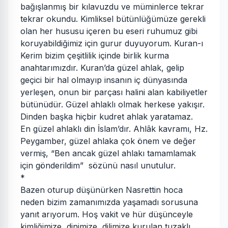
bağışlanmış bir kılavuzdu ve müminlerce tekrar
tekrar okundu. Kimliksel bütünlüğümüze gerekli
olan her hususu içeren bu eseri ruhumuz gibi
koruyabildiğimiz için gurur duyuyorum. Kuran-ı
Kerim bizim çeşitlilik içinde birlik kurma
anahtarımızdır. Kuran’da güzel ahlak, gelip
geçici bir hal olmayıp insanın iç dünyasında
yerleşen, onun bir parçası halini alan kabiliyetler
bütünüdür. Güzel ahlaklı olmak herkese yakışır.
Dinden başka hiçbir kudret ahlak yaratamaz.
En güzel ahlaklı din İslam’dır. Ahlâk kavramı, Hz.
Peygamber, güzel ahlaka çok önem ve değer
vermiş, “Ben ancak güzel ahlakı tamamlamak
için gönderildim” sözünü nasıl unutulur.
*
Bazen oturup düşünürken Nasrettin hoca
neden bizim zamanımızda yaşamadı sorusuna
yanıt arıyorum. Hoş vakit ve hür düşünceyle
kimliğimize, dinimize, dilimize kurulan tuzaklı