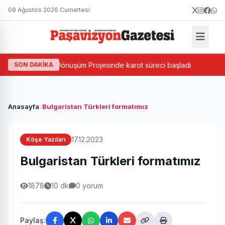
08 Ağustos 2026 Cumartesi
 Kentsel Dönüşüm Projesinde karot süreci başladı
SON DAKİKA
Kamyonun ç
Anasayfa
Bulgaristan Türkleri formatımız
17.12.2023
Köşe Yazıları
Bulgaristan Türkleri formatımız
1878
10 dk
0 yorum
Paylaş: