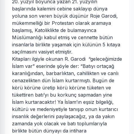
20. yüzyıl boyunca yazan 21. yüzyılın
başlarında kalemini cebine saklayıp dünya
yoluna son veren büyük düşünür Roje Garodi,
mükemmelliği bir Protestan olarak aramaya
başlamış, Katoliklikte de bulamayınca
Müslümanlığı kabul etmiş ve cennette bütün
insanlarla birlikte yaşamak için külünün 5 kıtaya
saçılmasını vasiyet etmiştir.
Kitapları ilgiyle okunan R. Garodi “geleceğimizde
İslam var” eserinde şöyle der: “Batıyı ortaçağ
karanlığından, barbarlıktan, cahillikten ve canlı
cenazelikten dün İslam kurtarmıştı. Bugün de
körü körüne üretip körü körüne tüketen ve
tükettiren batı’yı bu korkunç sapmadan yine
İslam kurtaracaktır! Ya İslam’ın eşsiz bilgeliği,
kültürü ve medeniyetiyle tanışıp onun kurtarıcı
insanlık değerlerini paylaşacağız, ya da yakın
zamanda yok olacak ve batı toplumlarıyla
birlikte bütün dünyayı da intihara