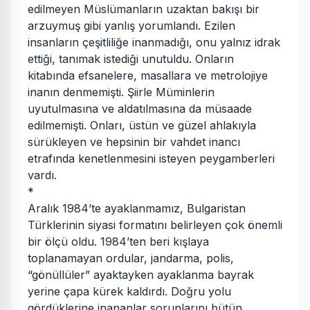
edilmeyen Müslümanların uzaktan bakışı bir
arzuymuş gibi yanlış yorumlandı. Ezilen
insanların çeşitliliğe inanmadığı, onu yalnız idrak
ettiği, tanımak istediği unutuldu. Onların
kitabında efsanelere, masallara ve metrolojiye
inanın denmemişti. Şiirle Müminlerin
uyutulmasına ve aldatılmasına da müsaade
edilmemişti. Onları, üstün ve güzel ahlakıyla
sürükleyen ve hepsinin bir vahdet inancı
etrafında kenetlenmesini isteyen peygamberleri
vardı.
*
Aralık 1984’te ayaklanmamız, Bulgaristan
Türklerinin siyasi formatını belirleyen çok önemli
bir ölçü oldu. 1984’ten beri kışlaya
toplanamayan ordular, jandarma, polis,
“gönüllüler” ayaktayken ayaklanma bayrak
yerine çapa kürek kaldırdı. Doğru yolu
gördüklerine inananlar sorunlarını bütün