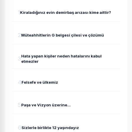
1
Kiraladığınız evin demirbaş arızası kime aittir?
2
Müteahhitlerin G belgesi çilesi ve çözümü
Hata yapan kişiler neden hatalarını kabul
3
etmezler
4
Felsefe ve ülkemiz
5
Paşa ve Vizyon üzerine...
6
Sizlerle birlikte 12 yaşındayız