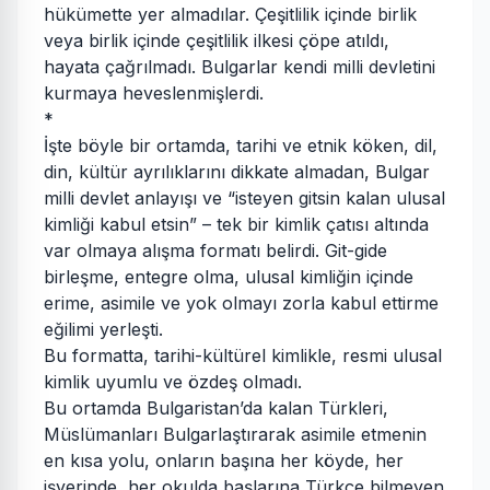
hükümette yer almadılar. Çeşitlilik içinde birlik
veya birlik içinde çeşitlilik ilkesi çöpe atıldı,
hayata çağrılmadı. Bulgarlar kendi milli devletini
kurmaya heveslenmişlerdi.
*
İşte böyle bir ortamda, tarihi ve etnik köken, dil,
din, kültür ayrılıklarını dikkate almadan, Bulgar
milli devlet anlayışı ve “isteyen gitsin kalan ulusal
kimliği kabul etsin” – tek bir kimlik çatısı altında
var olmaya alışma formatı belirdi. Git-gide
birleşme, entegre olma, ulusal kimliğin içinde
erime, asimile ve yok olmayı zorla kabul ettirme
eğilimi yerleşti.
Bu formatta, tarihi-kültürel kimlikle, resmi ulusal
kimlik uyumlu ve özdeş olmadı.
Bu ortamda Bulgaristan’da kalan Türkleri,
Müslümanları Bulgarlaştırarak asimile etmenin
en kısa yolu, onların başına her köyde, her
işyerinde, her okulda başlarına Türkçe bilmeyen