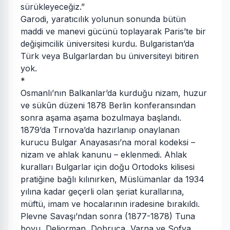
sürükleyeceğiz.”
Garodi, yaratıcılık yolunun sonunda bütün
maddi ve manevi gücünü toplayarak Paris’te bir
değişimcilik üniversitesi kurdu. Bulgaristan’da
Türk veya Bulgarlardan bu üniversiteyi bitiren
yok.
*
Osmanlı’nın Balkanlar’da kurduğu nizam, huzur
ve sükûn düzeni 1878 Berlin konferansından
sonra aşama aşama bozulmaya başlandı.
1879’da Tırnova’da hazırlanıp onaylanan
kurucu Bulgar Anayasası’na moral kodeksi –
nizam ve ahlak kanunu – eklenmedi. Ahlak
kuralları Bulgarlar için doğu Ortodoks kilisesi
pratiğine bağlı kılınırken, Müslümanlar da 1934
yılına kadar geçerli olan şeriat kurallarına,
müftü, imam ve hocalarının iradesine bırakıldı.
Plevne Savaşı’ndan sonra (1877-1878) Tuna
boyu, Deliorman, Dobruca, Varna ve Sofya